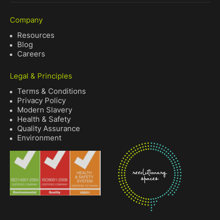
Company
Resources
Blog
Careers
Legal & Principles
Terms & Conditions
Privacy Policy
Modern Slavery
Health & Safety
Quality Assurance
Environment