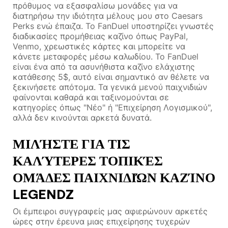
πρόθυμος να εξασφαλίσω μονάδες για να
διατηρήσω την ιδιότητα μέλους μου στο Caesars
Perks ενώ έπαιζα. Το FanDuel υποστηρίζει γνωστές
διαδικασίες προμήθειας καζίνο όπως PayPal,
Venmo, χρεωστικές κάρτες και μπορείτε να
κάνετε μεταφορές μέσω καλωδίου. Το FanDuel
είναι ένα από τα ασυνήθιστα καζίνο ελάχιστης
κατάθεσης 5$, αυτό είναι σημαντικό αν θέλετε να
ξεκινήσετε απότομα.
Τα γενικά μενού παιχνιδιών
φαίνονται καθαρά και ταξινομούνται σε
κατηγορίες όπως "Νέο" ή "Επιχείρηση Λογισμικού",
αλλά δεν κινούνται αρκετά δυνατά.
ΜΙΛΉΣΤΕ ΓΙΑ ΤΙΣ
ΚΑΛΎΤΕΡΕΣ ΤΟΠΙΚΈΣ
ΟΜΆΔΕΣ ΠΑΙΧΝΙΔΙΏΝ ΚΑΖΊΝΟ
LEGENDZ
Οι έμπειροι συγγραφείς μας αφιερώνουν αρκετές
ώρες στην έρευνα μιας επιχείρησης τυχερών