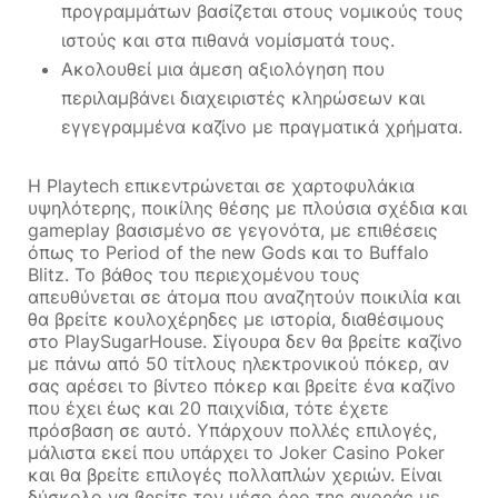
προγραμμάτων βασίζεται στους νομικούς τους
ιστούς και στα πιθανά νομίσματά τους.
Ακολουθεί μια άμεση αξιολόγηση που
περιλαμβάνει διαχειριστές κληρώσεων και
εγγεγραμμένα καζίνο με πραγματικά χρήματα.
Η Playtech επικεντρώνεται σε χαρτοφυλάκια
υψηλότερης, ποικίλης θέσης με πλούσια σχέδια και
gameplay βασισμένο σε γεγονότα, με επιθέσεις
όπως το Period of the new Gods και το Buffalo
Blitz. Το βάθος του περιεχομένου τους
απευθύνεται σε άτομα που αναζητούν ποικιλία και
θα βρείτε κουλοχέρηδες με ιστορία, διαθέσιμους
στο PlaySugarHouse. Σίγουρα δεν θα βρείτε καζίνο
με πάνω από 50 τίτλους ηλεκτρονικού πόκερ, αν
σας αρέσει το βίντεο πόκερ και βρείτε ένα καζίνο
που έχει έως και 20 παιχνίδια, τότε έχετε
πρόσβαση σε αυτό. Υπάρχουν πολλές επιλογές,
μάλιστα εκεί που υπάρχει το Joker Casino Poker
και θα βρείτε επιλογές πολλαπλών χεριών. Είναι
δύσκολο να βρείτε τον μέσο όρο της αγοράς με