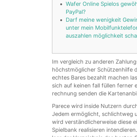
Wafer Online Spielos gewö
PayPal?
Darf meine wenigkeit Gewi
unter mein Mobilfunktelefo
auszahlen möglichkeit scha
Im vergleich zu anderen Zahlun
höchstmöglicher Schützenhilfe 
echtes Bares bezahlt machen las
sich auf keinen fall füllen ferne
rechnung senden die Kartenanbie
Parece wird inside Nutzern durch
Jedem ermöglicht, schlichtweg 
wird verständlicherweise diese e
Spielbank realisieren intendieren