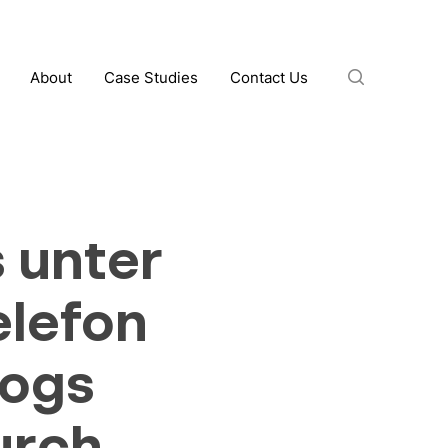
search
About
Case Studies
Contact Us
 unter
elefon
dogs
urch