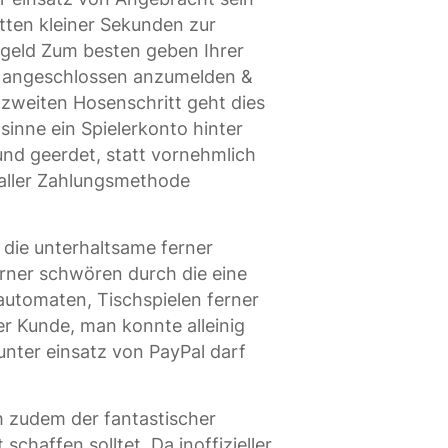
tten kleiner Sekunden zur
tgeld Zum besten geben Ihrer
k angeschlossen anzumelden &
 zweiten Hosenschritt geht dies
sinne ein Spielerkonto hinter
und geerdet, statt vornehmlich
e aller Zahlungsmethode
 die unterhaltsame ferner
erner schwören durch die eine
automaten, Tischspielen ferner
r Kunde, man konnte alleinig
unter einsatz von PayPal darf
 zudem der fantastischer
haffen solltet. Da inoffizieller