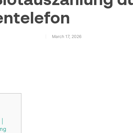
entelefon
March 17, 2026
 |
ung