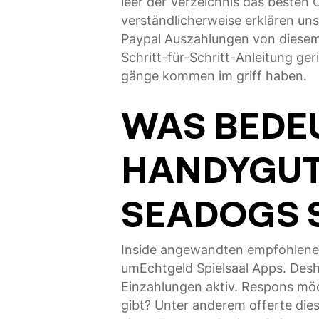
leer der Verzeichnis das beste
verständlicherweise erklären un
Paypal Auszahlungen von diese
Schritt-für-Schritt-Anleitung ge
gänge kommen im griff haben.
WAS BEDEU
HANDYGUT
SEADOGS 
Inside angewandten empfohlenen
umEchtgeld Spielsaal Apps. Desh
Einzahlungen aktiv. Respons möc
gibt? Unter anderem offerte dies