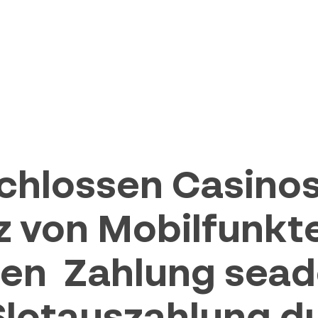
hlossen Casinos
z von Mobilfunkt
en ️ Zahlung sea
Slotauszahlung d