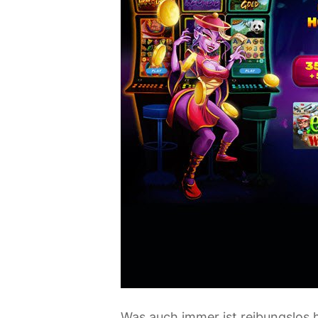
Was auch immer ist reibungslos h