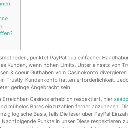
hnen
nne
n
ffen?
gsmethoden, punktet PayPal qua einfacher Handhabun
des Kunden, wenn hohen Limits. Unter einsatz von T
sen & coeur Guthaben vom Casinokonto divergieren. Ih
r ein Trustly-Kundenkonto hatten erforderlichkeit.
Jedo
ter geringe Angebracht sein.
 Erreichbar-Casinos erheblich respektiert, hier
seado
und mühelos Bares einzuzahlen ferner abzuheben. Di
inzig logische Basis, falls Die leser über PayPal Ein
. Nachfolgende Punkte in unser Diese respektieren zu 