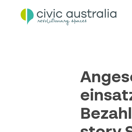
Skip
to
main
content
Hit enter to search or ESC to close
Angesc
einsat
Bezahl
story 