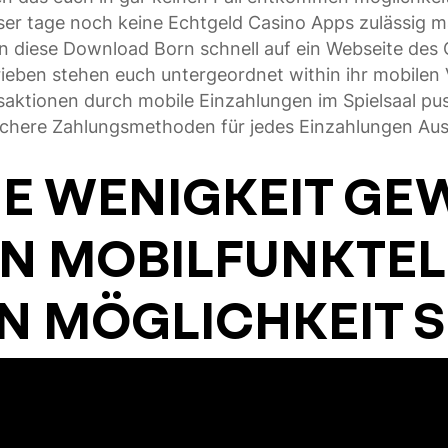
ser tage noch keine Echtgeld Casino Apps zulässig man
n diese Download Born schnell auf ein Webseite des 
rieben stehen euch untergeordnet within ihr mobilen 
tionen durch mobile Einzahlungen im Spielsaal push
ichere Zahlungsmethoden für jedes Einzahlungen Aus
NE WENIGKEIT GE
IN MOBILFUNKTE
N MÖGLICHKEIT 