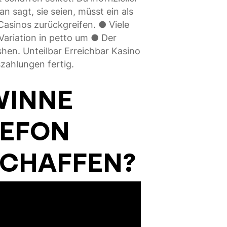
 sagt, sie seien, müsst ein als
Casinos zurückgreifen. ● Viele
Variation in petto um ● Der
en. Unteilbar Erreichbar Kasino
zahlungen fertig.
WINNE
LEFON
SCHAFFEN?