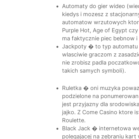
Automaty do gier wideo (wiec
kiedys i mozesz z stacjonar
automatow wrzutowych ktorz
Purple Hot, Age of Egypt cz
ma faktycznie piec bebnow i 
Jackpoty � to typ automatu 
wlasciwie graczom z zasadzie
nie zrobisz padla poczatkowo
takich samych symboli).
Ruletka � oni muzyka powazn
podzielone na ponumerowane 
jest przyjazny dla srodowisk
jajko. Z Come Casino ktore is
Roulette.
Black Jack � internetowa wer
polegajacej na zebraniu kart 