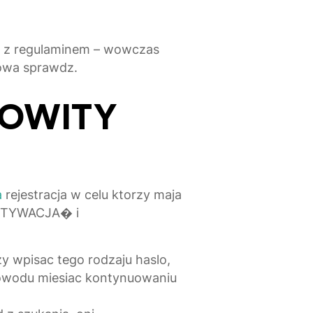
e z regulaminem – wowczas
owa sprawdz.
OWITY
a
rejestracja w celu ktorzy maja
�AKTYWACJA� i
y wpisac tego rodzaju haslo,
owodu miesiac kontynuowaniu