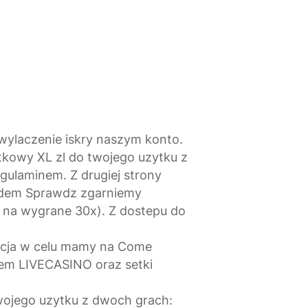
wylaczenie iskry naszym konto.
tkowy XL zl do twojego uzytku z
gulaminem. Z drugiej strony
kodem Sprawdz zgarniemy
 na wygrane 30x). Z dostepu do
acja w celu mamy na Come
em LIVECASINO oraz setki
twojego uzytku z dwoch grach: