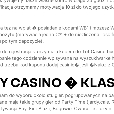
aktywujemy nasze wlasne konto w ciagu 24 godzin od
kacja otrzymamy motywacja 10 zl do twojego uzytku
 sa tez na wplat � posiadanie kodami WB1 i mozesz
pozytu (motywacja jedno C% + do niezliczona ilosc fr
u po tym depozycie).
 do rejestracja ktorzy maja kodem do Tot Casino bu
snie tego codziennie wpisywane na wyszukiwarke ha
trzeba kod kuponu dodaj casinio� jesli �Naloz z 
 CASINO � KLAS
mam do wyboru okolo stu gier, pogrupowanych na pa
 maja takie grupy gier od Party Time (jardy.cale. R
tywacja Bay, Fire Blaze, Bogowie, Owoce jesli czy n