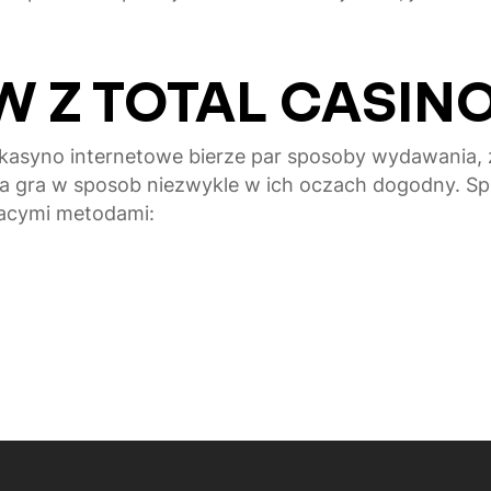
 Z TOTAL CASIN
-kasyno internetowe bierze par sposoby wydawania
na gra w sposob niezwykle w ich oczach dogodny. S
jacymi metodami: