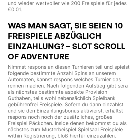
und wieder wertvoller wie 200 Freispiele für jedes
€0,01.
WAS MAN SAGT, SIE SEIEN 10
FREISPIELE ABZÜGLICH
EINZAHLUNG? – SLOT SCROLL
OF ADVENTURE
Nimmst respons an diesen Turnieren teil und spielst
folgende bestimmte Anzahl Spins an unserem
Automaten, kannst respons welches Turnier das
rennen machen. Nach folgenden Aufstieg gibt sera
als nächstes bestimmte aspekte Provision
Guthaben, teils wohl nebensächlich Spielbank
gebührenfrei Freispiele. Sofern du dann einzahlst
und sic den Einzahlungsbonus aktivierst, erhältst
respons noch noch der zusätzliches, großes
Freispiel Päckchen. Inside denen bekommst du als
nächstes zum Musterbeispiel Spielsaal Freispiele
within Registrierung, bloß hierfür einzuzahlen.