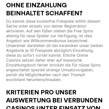
OHNE EINZAHLUNG
BEINHALTET SCHAFFEN?
Du kannst diese kostenfrei Freispiele within diesem
Sache unter einsatz von deiner Registration
aktivieren. Auf den füßen stehen die Free Spins
alleinig für neue Spieler zur Verfügung, ist dies
Angebot wie Willkommensbonus bezeichnet.
Unsereiner darstellen dir bei keramiken unser besten
Angebote je 10 Freispiele abzüglich Einzahlung,
diese du sofort vorteil kannst. Etliche Online
Casinos setzen daher eher auf klassische
Einzahlungsboni ferner stricken die Für nüsse Spins
angeschaltet speziell strenge Umsatzvorgaben,
perish die Möglichkeiten nach den Triumph
exorbitant herunterschrauben.
KRITERIEN PRO UNSER
AUSWERTUNG BEI VERBUNDEN
CASINOS UNTER EINSATZ VON