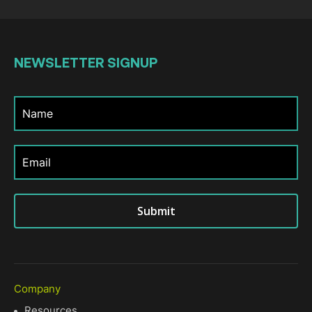
NEWSLETTER
SIGNUP
Submit
Company
Resources