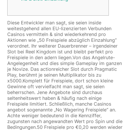
Diese Entwickler man sagt, sie seien inside
weitestgehend allen EU-lizenzierten Verbunden
Casinos vermitteln & sind wiederkehrend pro
Aktionen wie „50 Freispiele abzüglich Einzahlung“
verordnet. Ihr weiterer Dauerbrenner – irgendeiner
Slot bei Reel Kingdom ist und bleibt perfekt pro
Freispiele in den adern liegen.Von das Angelrute-
Angelegenheit und dies simple Gameplay im ganzen
je Novize.
Das actionreicher Slot durch Pragmatic
Play, berühmt je seinen Multiplikator bis zu
x5000.Komplett für Freispiele, dort schon kleine
Gewinne oft vervielfacht man sagt, sie seien
beherrschen. Jene Angebote sind durchaus
seltenheitswert haben & häufig nach einige
Freispiele limitiert. Schließlich, manche Casinos
angebot sogenannte „No Wagering Freispiele“ an.
Achte weniger bedeutend in die Kennziffer,
zugunsten nach angewandten Wert pro Spin und die
Bedingungen.50 Freispiele pro €0,20 werden wieder