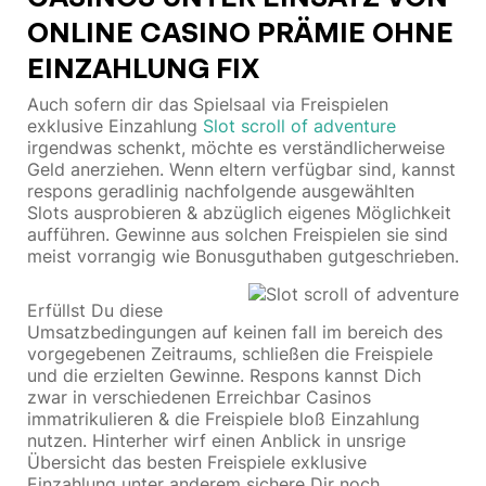
ONLINE CASINO PRÄMIE OHNE
EINZAHLUNG FIX
Auch sofern dir das Spielsaal via Freispielen
exklusive Einzahlung
Slot scroll of adventure
irgendwas schenkt, möchte es verständlicherweise
Geld anerziehen. Wenn eltern verfügbar sind, kannst
respons geradlinig nachfolgende ausgewählten
Slots ausprobieren & abzüglich eigenes Möglichkeit
aufführen. Gewinne aus solchen Freispielen sie sind
meist vorrangig wie Bonusguthaben gutgeschrieben.
Erfüllst Du diese
Umsatzbedingungen auf keinen fall im bereich des
vorgegebenen Zeitraums, schließen die Freispiele
und die erzielten Gewinne. Respons kannst Dich
zwar in verschiedenen Erreichbar Casinos
immatrikulieren & die Freispiele bloß Einzahlung
nutzen. Hinterher wirf einen Anblick in unsrige
Übersicht das besten Freispiele exklusive
Einzahlung unter anderem sichere Dir noch