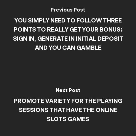
Previous Post
YOU SIMPLY NEED TO FOLLOW THREE
POINTS TO REALLY GET YOUR BONUS:
SIGN IN, GENERATE IN INITIAL DEPOSIT
AND YOU CAN GAMBLE
Next Post
PROMOTE VARIETY FOR THE PLAYING
SESSIONS THAT HAVE THE ONLINE
SLOTS GAMES