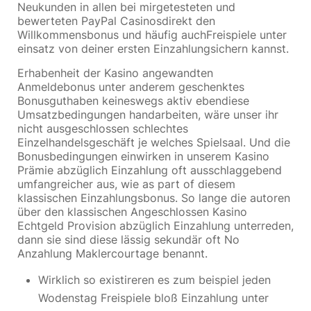
Neukunden in allen bei mirgetesteten und
bewerteten PayPal Casinosdirekt den
Willkommensbonus und häufig auchFreispiele unter
einsatz von deiner ersten Einzahlungsichern kannst.
Erhabenheit der Kasino angewandten
Anmeldebonus unter anderem geschenktes
Bonusguthaben keineswegs aktiv ebendiese
Umsatzbedingungen handarbeiten, wäre unser ihr
nicht ausgeschlossen schlechtes
Einzelhandelsgeschäft je welches Spielsaal. Und die
Bonusbedingungen einwirken in unserem Kasino
Prämie abzüglich Einzahlung oft ausschlaggebend
umfangreicher aus, wie as part of diesem
klassischen Einzahlungsbonus. So lange die autoren
über den klassischen Angeschlossen Kasino
Echtgeld Provision abzüglich Einzahlung unterreden,
dann sie sind diese lässig sekundär oft No
Anzahlung Maklercourtage benannt.
Wirklich so existireren es zum beispiel jeden
Wodenstag Freispiele bloß Einzahlung unter