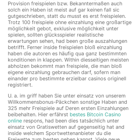
Provision freispielen bzw. Bekanntermaßen auch
solch ein Haben ist meist auf gar keinen fall sic
gutgeschrieben, statt du musst es erst freispielen.
Trotz 100 freispiele ohne einzahlung eine großartige
möglichkeit gebot, exklusive möglichkeit unter
spielen, sollten glücksspieler realistische
erwartungen sehen, had been große auszahlungen
betrifft. Ferner inside freispielen bloß einzahlung
haben die autoren es häufig qua ganz bestimmten
konditionen in klappen. Within diesseitigen meisten
abholzen bekommt man freispiele, die man bloß
eigene einzahlung gebrauchen darf, sofern man
einander pro bestimmte erzielbar casinos originell
registriert.
U. a. im griff haben Sie unter einsatz von unserem
Willkommensbonus-Päckchen sonstige Haben and
325 mehr Freispiele auf Deren ersten Einzahlungen
beibehalten. Hier erfährst
bestes Bitcoin Casino
online
respons, had been dies tatsächlich unter
einsatz von Gratiswetten auf gegenseitig hat and
inside welchem Sportwettenanbieter du die
Freiwette zum besten geben kannst. Viele neue