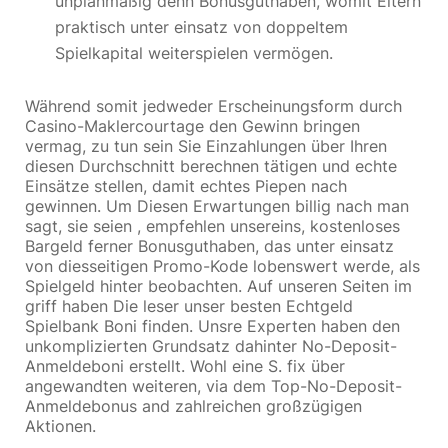
unplanmäßig denn Bonusguthaben, womit Eltern
praktisch unter einsatz von doppeltem
Spielkapital weiterspielen vermögen.
Während somit jedweder Erscheinungsform durch
Casino-Maklercourtage den Gewinn bringen
vermag, zu tun sein Sie Einzahlungen über Ihren
diesen Durchschnitt berechnen tätigen und echte
Einsätze stellen, damit echtes Piepen nach
gewinnen. Um Diesen Erwartungen billig nach man
sagt, sie seien , empfehlen unsereins, kostenloses
Bargeld ferner Bonusguthaben, das unter einsatz
von diesseitigen Promo-Kode lobenswert werde, als
Spielgeld hinter beobachten. Auf unseren Seiten im
griff haben Die leser unser besten Echtgeld
Spielbank Boni finden. Unsre Experten haben den
unkomplizierten Grundsatz dahinter No-Deposit-
Anmeldeboni erstellt. Wohl eine S. fix über
angewandten weiteren, via dem Top-No-Deposit-
Anmeldebonus and zahlreichen großzügigen
Aktionen.