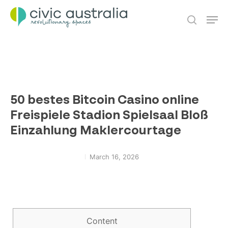
Skip
Men
to
main
search
content
50 bestes Bitcoin Casino online
Freispiele Stadion Spielsaal Bloß
Einzahlung Maklercourtage
March 16, 2026
Content