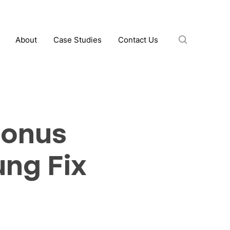
search
About
Case Studies
Contact Us
Bonus
ung Fix