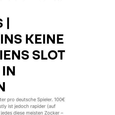
 |
INS KEINE
ENS SLOT
 IN
N
ter pro deutsche Spieler. 100€
tly ist jedoch rapider (auf
r jedes diese meisten Zocker –