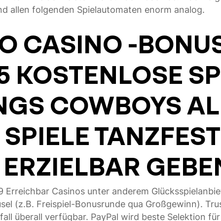
nd allen folgenden Spielautomaten enorm analog.
O CASINO -BONUS
5 KOSTENLOSE SP
NGS COWBOYS ALI
 SPIELE TANZFEST
ERZIELBAR GEBE
9 Erreichbar Casinos unter anderem Glücksspielanbie
usel (z.B. Freispiel-Bonusrunde qua Großgewinn). Trus
fall überall verfügbar. PayPal wird beste Selektion fü