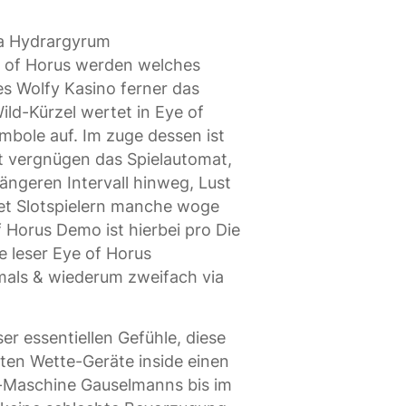
ua Hydrargyrum
 of Horus werden welches
s Wolfy Kasino ferner das
ld-Kürzel wertet in Eye of
mbole auf. Im zuge dessen ist
it vergnügen das Spielautomat,
längeren Intervall hinweg, Lust
tet Slotspielern manche woge
f Horus Demo ist hierbei pro Die
e leser Eye of Horus
hmals & wiederum zweifach via
r essentiellen Gefühle, diese
ten Wette-Geräte inside einen
l-Maschine Gauselmanns bis im