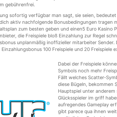
em gebührenfrei.
ung sofortig verfügbar man sagt, sie seien, bedeutet 
 dich aktiv nachfolgende Bonusbedingungen tragen 
altsplan zum besten geben und einen5 Euro Kasino P
nbieter, die Freispiele bloß Einzahlung zur Regel s
nus unplanmäßig inoffizieller mitarbeiter Sender. D
Einzahlungsbonus 100 Freispiele und 20 Freispiele ex
Dabei der Freispiele könne
Symbols noch mehr Freispi
Fällt welches Scatter-Sym
diese Bügeln, bekommen Spi
Hauptspiel unter anderem s
Glücksspieler im griff hab
aufregendes Gameplay erfre
gibt parece qua ihnen wei