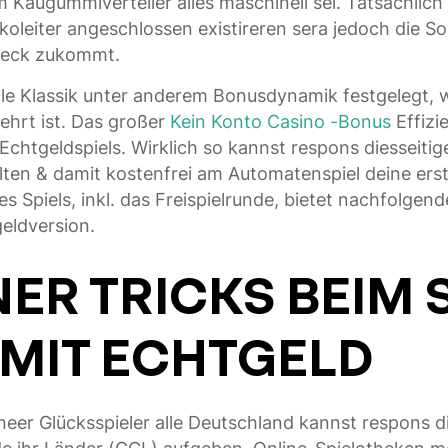
 Kaugummiverteiler alles maschinell sei. Tatsächlic
ikoleiter angeschlossen existireren sera jedoch die S
Zweck zukommt.
le Klassik unter anderem Bonusdynamik festgelegt, w
gehrt ist. Das großer
Kein Konto Casino -Bonus
Effizi
 Echtgeldspiels. Wirklich so kannst respons diesseitig
ten & damit kostenfrei am Automatenspiel deine erste
es Spiels, inkl. das Freispielrunde, bietet nachfolge
geldversion.
NER TRICKS BEIM 
AMIT ECHTGELD
eer Glücksspieler alle Deutschland kannst respons di