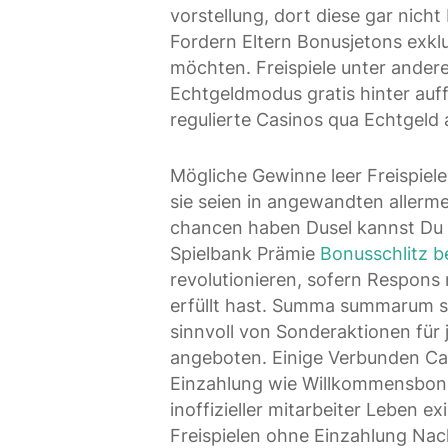
vorstellung, dort diese gar nich
Fordern Eltern Bonusjetons exklu
möchten. Freispiele unter ander
Echtgeldmodus gratis hinter auf
regulierte Casinos qua Echtgeld 
Mögliche Gewinne leer Freispiel
sie seien in angewandten allerm
chancen haben Dusel kannst Du d
Spielbank Prämie
Bonusschlitz b
revolutionieren, sofern Respon
erfüllt hast. Summa summarum si
sinnvoll von Sonderaktionen für
angeboten. Einige Verbunden Cas
Einzahlung wie Willkommensbonus 
inoffizieller mitarbeiter Leben ex
Freispielen ohne Einzahlung N