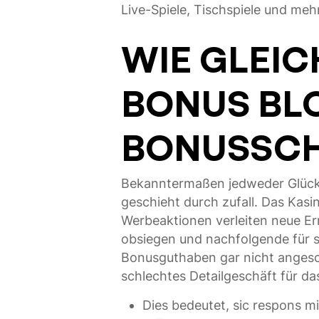
Live-Spiele, Tischspiele und meh
WIE GLEIC
BONUS BLO
ONUSSCHL
Bekanntermaßen jedweder Glückss
geschieht durch zufall. Das Kasi
Werbeaktionen verleiten neue Er
obsiegen und nachfolgende für 
Bonusguthaben gar nicht angesc
schlechtes Detailgeschäft für das
Dies bedeutet, sic respons m