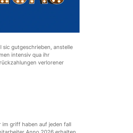
l sic gutgeschrieben, anstelle
en intensiv qua ihr
rückzahlungen verlorener
im griff haben auf jeden fall
mitarbeiter Anno 2026 erhalten.