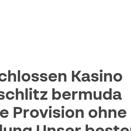
chlossen Kasino
schlitz bermuda
le Provision ohne
lung Unser beste