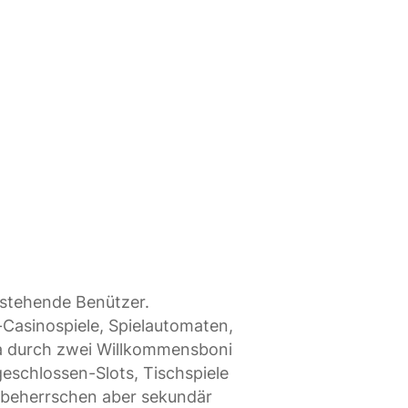
bestehende Benützer.
-Casinospiele, Spielautomaten,
wa durch zwei Willkommensboni
eschlossen-Slots, Tischspiele
e beherrschen aber sekundär