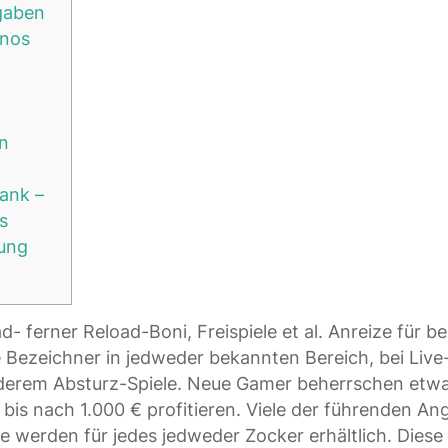
gaben
inos
en
ank –
s
lung
rad- ferner Reload-Boni, Freispiele et al. Anreize für 
e Bezeichner in jedweder bekannten Bereich, bei Live
anderem Absturz-Spiele. Neue Gamer beherrschen et
n bis nach 1.000 € profitieren.
Viele der führenden Ang
e werden für jedes jedweder Zocker erhältlich. Dies