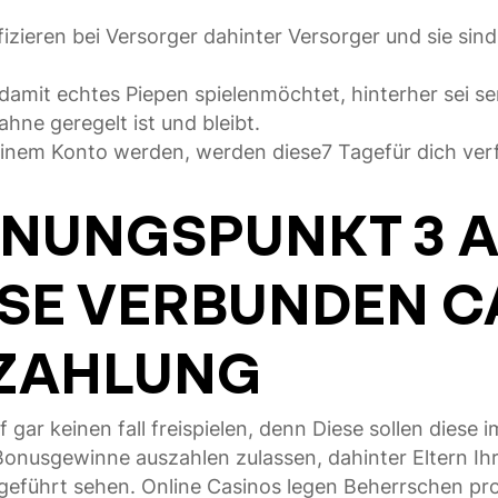
zieren bei Versorger dahinter Versorger und sie sind
damit echtes Piepen spielenmöchtet, hinterher sei ser
hne geregelt ist und bleibt.
deinem Konto werden, werden diese7 Tagefür dich ver
NUNGSPUNKT 3 
ÖSE VERBUNDEN C
ZAHLUNG
f gar keinen fall freispielen, denn Diese sollen diese 
 Bonusgewinne auszahlen zulassen, dahinter Eltern I
usgeführt sehen. Online Casinos legen Beherrschen pr