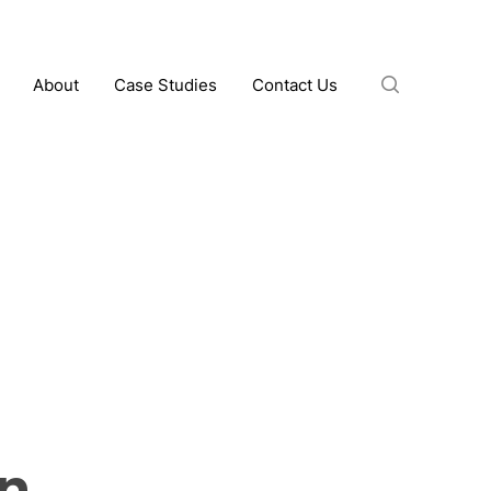
search
About
Case Studies
Contact Us
n