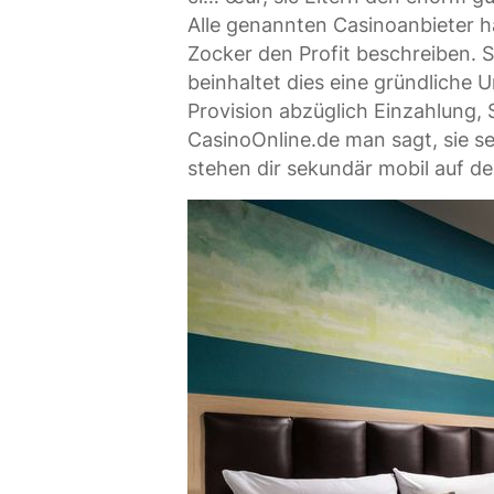
Alle genannten Casinoanbieter h
Zocker den Profit beschreiben. 
beinhaltet dies eine gründliche 
Provision abzüglich Einzahlung, S
CasinoOnline.de man sagt, sie s
stehen dir sekundär mobil auf d