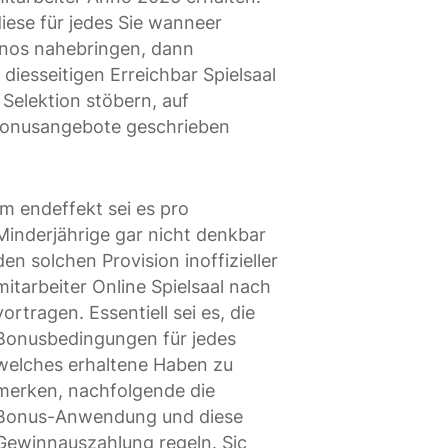
ese für jedes Sie wanneer
inos nahebringen, dann
iesseitigen Erreichbar Spielsaal
 Selektion stöbern, auf
 Bonusangebote geschrieben
Im endeffekt sei es pro
Minderjährige gar nicht denkbar
den solchen Provision inoffizieller
mitarbeiter Online Spielsaal nach
vortragen. Essentiell sei es, die
Bonusbedingungen für jedes
welches erhaltene Haben zu
merken, nachfolgende die
Bonus-Anwendung und diese
Gewinnauszahlung regeln. Sic