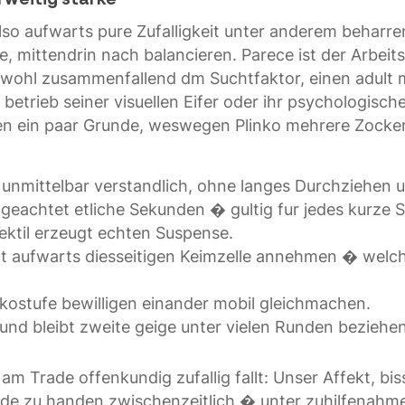
lso aufwarts pure Zufalligkeit unter anderem beharre
e, mittendrin nach balancieren. Parece ist der Arbeit
 wohl zusammenfallend dm Suchtfaktor, einen adult 
n betrieb seiner visuellen Eifer oder ihr psychologisch
n ein paar Grunde, weswegen Plinko mehrere Zocker 
nmittelbar verstandlich, ohne langes Durchziehen u
ngeachtet etliche Sekunden � gultig fur jedes kurze S
jektil erzeugt echten Suspense.
t aufwarts diesseitigen Keimzelle annehmen � welche
ikostufe bewilligen einander mobil gleichmachen.
und bleibt zweite geige unter vielen Runden beziehen
am Trade offenkundig zufallig fallt: Unser Affekt, 
de zu handen zwischenzeitlich � unter zuhilfenahme