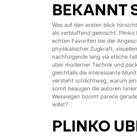
BEKANNT 
Was auf den ersten blick hinsich
als verbluffend gemischt. Plinko
echten Favoriten bei der Angesc
physikalischer Zugkraft, visuelle
nachfolgende lang via etliche fal
uber moderner Technik und pack
gleichfalls die interessante Mun
versteht schlichtweg, warum jen
somit beaugen die autoren hinei
Weswegen boomt parece gerade je
willst?
PLINKO U