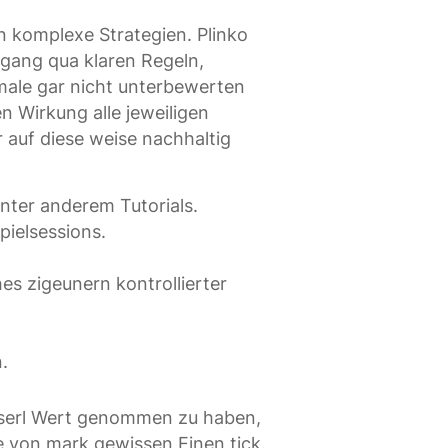
n komplexe Strategien. Plinko
sgang qua klaren Regeln,
male gar nicht unterbewerten
en Wirkung alle jeweiligen
auf diese weise nachhaltig
nter anderem Tutorials.
pielsessions.
s zigeunern kontrollierter
.
bisserl Wert genommen zu haben,
 von mark gewissen Einen tick.