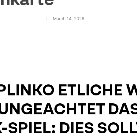
March 14, 2026
LINKO ETLICHE 
UNGEACHTET DA
-SPIEL: DIES SOL