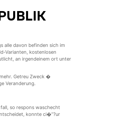
PUBLIK
 alle davon befinden sich im
d-Varianten, kostenlosen
licht, an irgendeinem ort unter
l mehr. Getreu Zweck �
ige Veranderung.
n fall, so respons waschecht
ntscheidet, konnte ci�”?ur