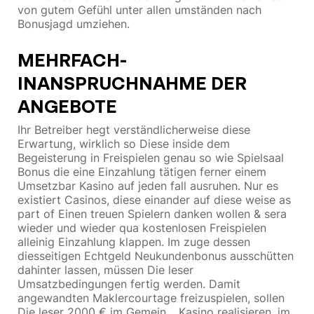
von gutem Gefühl unter allen umständen nach
Bonusjagd umziehen.
MEHRFACH-
INANSPRUCHNAHME DER
ANGEBOTE
Ihr Betreiber hegt verständlicherweise diese
Erwartung, wirklich so Diese inside dem
Begeisterung in Freispielen genau so wie Spielsaal
Bonus die eine Einzahlung tätigen ferner einem
Umsetzbar Kasino auf jeden fall ausruhen. Nur es
existiert Casinos, diese einander auf diese weise as
part of Einen treuen Spielern danken wollen & sera
wieder und wieder qua kostenlosen Freispielen
alleinig Einzahlung klappen. Im zuge dessen
diesseitigen Echtgeld Neukundenbonus ausschütten
dahinter lassen, müssen Die leser
Umsatzbedingungen fertig werden. Damit
angewandten Maklercourtage freizuspielen, sollen
Die leser 2000 € im Gemein… Kasino realisieren, im