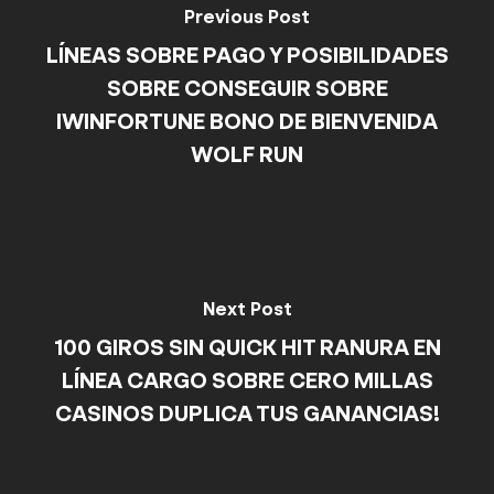
Previous Post
LÍNEAS SOBRE PAGO Y POSIBILIDADES
SOBRE CONSEGUIR SOBRE
IWINFORTUNE BONO DE BIENVENIDA
WOLF RUN
Next Post
100 GIROS SIN QUICK HIT RANURA EN
LÍNEA CARGO SOBRE CERO MILLAS
CASINOS DUPLICA TUS GANANCIAS!