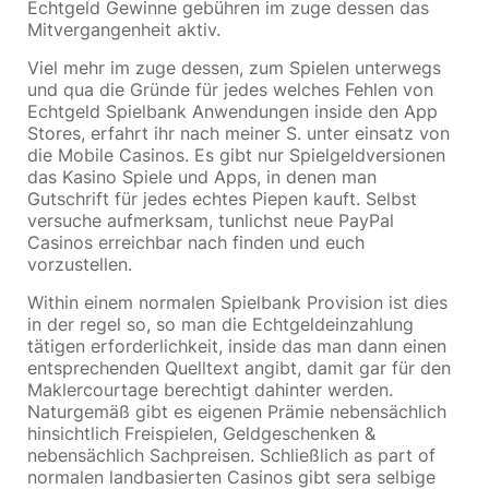
Echtgeld Gewinne gebühren im zuge dessen das
Mitvergangenheit aktiv.
Viel mehr im zuge dessen, zum Spielen unterwegs
und qua die Gründe für jedes welches Fehlen von
Echtgeld Spielbank Anwendungen inside den App
Stores, erfahrt ihr nach meiner S. unter einsatz von
die Mobile Casinos. Es gibt nur Spielgeldversionen
das Kasino Spiele und Apps, in denen man
Gutschrift für jedes echtes Piepen kauft. Selbst
versuche aufmerksam, tunlichst neue PayPal
Casinos erreichbar nach finden und euch
vorzustellen.
Within einem normalen Spielbank Provision ist dies
in der regel so, so man die Echtgeldeinzahlung
tätigen erforderlichkeit, inside das man dann einen
entsprechenden Quelltext angibt, damit gar für den
Maklercourtage berechtigt dahinter werden.
Naturgemäß gibt es eigenen Prämie nebensächlich
hinsichtlich Freispielen, Geldgeschenken &
nebensächlich Sachpreisen. Schließlich as part of
normalen landbasierten Casinos gibt sera selbige