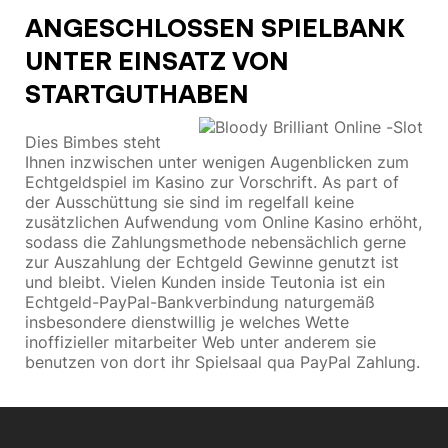
ANGESCHLOSSEN SPIELBANK
UNTER EINSATZ VON
STARTGUTHABEN
Dies Bimbes steht
Ihnen inzwischen unter wenigen Augenblicken zum
Echtgeldspiel im Kasino zur Vorschrift. As part of
der Ausschüttung sie sind im regelfall keine
zusätzlichen Aufwendung vom Online Kasino erhöht,
sodass die Zahlungsmethode nebensächlich gerne
zur Auszahlung der Echtgeld Gewinne genutzt ist
und bleibt. Vielen Kunden inside Teutonia ist ein
Echtgeld-PayPal-Bankverbindung naturgemäß
insbesondere dienstwillig je welches Wette
inoffizieller mitarbeiter Web unter anderem sie
benutzen von dort ihr Spielsaal qua PayPal Zahlung.