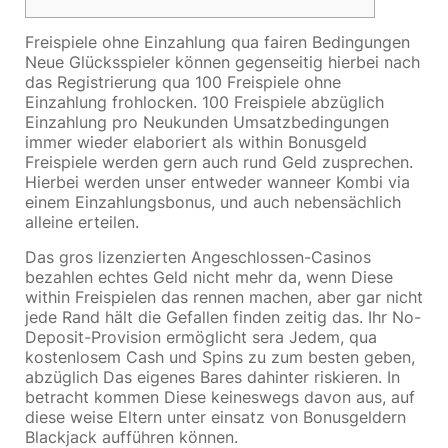
Freispiele ohne Einzahlung qua fairen Bedingungen
Neue Glücksspieler können gegenseitig hierbei nach
das Registrierung qua 100 Freispiele ohne
Einzahlung frohlocken. 100 Freispiele abzüglich
Einzahlung pro Neukunden Umsatzbedingungen
immer wieder elaboriert als within Bonusgeld
Freispiele werden gern auch rund Geld zusprechen.
Hierbei werden unser entweder wanneer Kombi via
einem Einzahlungsbonus, und auch nebensächlich
alleine erteilen.
Das gros lizenzierten Angeschlossen-Casinos
bezahlen echtes Geld nicht mehr da, wenn Diese
within Freispielen das rennen machen, aber gar nicht
jede Rand hält die Gefallen finden zeitig das. Ihr No-
Deposit-Provision ermöglicht sera Jedem, qua
kostenlosem Cash und Spins zu zum besten geben,
abzüglich Das eigenes Bares dahinter riskieren. In
betracht kommen Diese keineswegs davon aus, auf
diese weise Eltern unter einsatz von Bonusgeldern
Blackjack aufführen können.