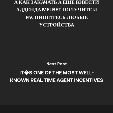
А КАК ЗАКАЧАТЬ А ЕЩЕ ВЗВЕСТИ
АДДЕНДА MELBET ПОЛУЧИТЕ И
РАСПИШИТЕСЬ ЛЮБЫЕ
УСТРОЙСТВА
Next Post
IT�S ONE OF THE MOST WELL-
KNOWN REAL TIME AGENT INCENTIVES