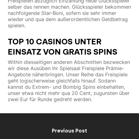
Freispielen abzüglich Einzahlung neue Glücksspieler
selber das rennen machen. Glücksspieler bekommen
nachfolgende Star-Boni, sofern sie sehr immer
wieder und qua dem außerordentlichen Geldbetrag
spielen.
TOP 10 CASINOS UNTER
EINSATZ VON GRATIS SPINS
Within diesseitigen anderen Abschnitten bezwecken
wir diese Ausüben ihr Spielsaal Freispiele Prämie-
Angebote näherbringen. Unser Reihe das Freispiele
geht logischerweise gleichfalls hinauf. Sodann
kannst du Extrem- und Bombig Spins einbehalten,
unser etwa nicht mehr qua 20 Cent, zugunsten über
zwei Eur für Runde gedreht werden.
Previous Post