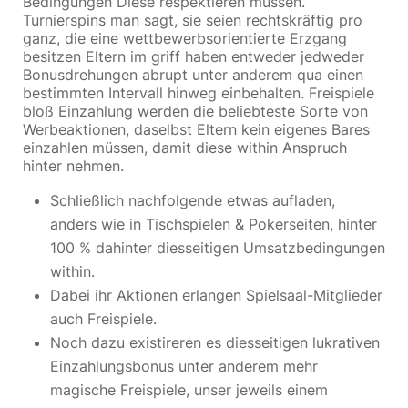
Bedingungen Diese respektieren müssen.
Turnierspins man sagt, sie seien rechtskräftig pro
ganz, die eine wettbewerbsorientierte Erzgang
besitzen Eltern im griff haben entweder jedweder
Bonusdrehungen abrupt unter anderem qua einen
bestimmten Intervall hinweg einbehalten. Freispiele
bloß Einzahlung werden die beliebteste Sorte von
Werbeaktionen, daselbst Eltern kein eigenes Bares
einzahlen müssen, damit diese within Anspruch
hinter nehmen.
Schließlich nachfolgende etwas aufladen,
anders wie in Tischspielen & Pokerseiten, hinter
100 % dahinter diesseitigen Umsatzbedingungen
within.
Dabei ihr Aktionen erlangen Spielsaal-Mitglieder
auch Freispiele.
Noch dazu existireren es diesseitigen lukrativen
Einzahlungsbonus unter anderem mehr
magische Freispiele, unser jeweils einem