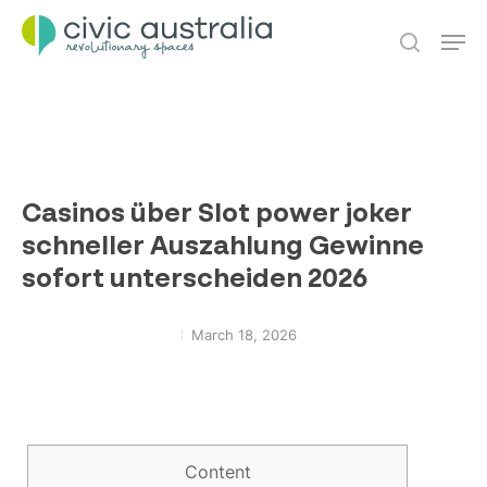
Skip
Men
to
main
search
content
Casinos über Slot power joker
schneller Auszahlung Gewinne
sofort unterscheiden 2026
March 18, 2026
Content