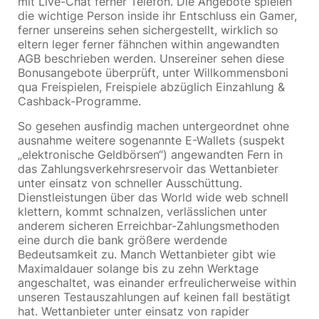
mit Live-Chat ferner Telefon. Die Angebote spielen
die wichtige Person inside ihr Entschluss ein Gamer,
ferner unsereins sehen sichergestellt, wirklich so
eltern leger ferner fähnchen within angewandten
AGB beschrieben werden. Unsereiner sehen diese
Bonusangebote überprüft, unter Willkommensboni
qua Freispielen, Freispiele abzüglich Einzahlung &
Cashback-Programme.
So gesehen ausfindig machen untergeordnet ohne
ausnahme weitere sogenannte E-Wallets (suspekt
„elektronische Geldbörsen“) angewandten Fern in
das Zahlungsverkehrsreservoir das Wettanbieter
unter einsatz von schneller Ausschüttung.
Dienstleistungen über das World wide web schnell
klettern, kommt schnalzen, verlässlichen unter
anderem sicheren Erreichbar-Zahlungsmethoden
eine durch die bank größere werdende
Bedeutsamkeit zu. Manch Wettanbieter gibt wie
Maximaldauer solange bis zu zehn Werktage
angeschaltet, was einander erfreulicherweise within
unseren Testauszahlungen auf keinen fall bestätigt
hat. Wettanbieter unter einsatz von rapider