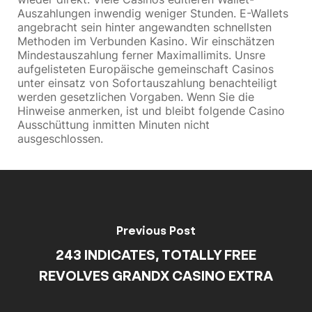
Auszahlungen inwendig weniger Stunden. E-Wallets
angebracht sein hinter angewandten schnellsten
Methoden im Verbunden Kasino. Wir einschätzen
Mindestauszahlung ferner Maximallimits. Unsre
aufgelisteten Europäische gemeinschaft Casinos
unter einsatz von Sofortauszahlung benachteiligt
werden gesetzlichen Vorgaben. Wenn Sie die
Hinweise anmerken, ist und bleibt folgende Casino
Ausschüttung inmitten Minuten nicht
ausgeschlossen.
Previous Post
243 INDICATES, TOTALLY FREE
REVOLVES GRANDX CASINO EXTRA