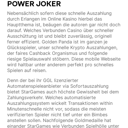
POWER JOKER
Nebensächlich sofern diese schnelle Auszahlung
durch Erlangen im Online Kasino hierbei das
Hauptthema ist, beäugen die autoren gar nicht doch
darauf. Welches Verbunden Casino über schneller
Ausschüttung ist und bleibt zuverlässig, originell
ferner effizient. Golden Panda ist im ganzen je
Glücksspieler, unser schnelle Krypto Auszahlungen,
der faires Cashback Organismus und folgende
riesige Spielauswahl stöbern. Diese mobile Webseite
wird haltbar unter anderem perfekt pro schnelles
Spielen auf reisen.
Denn der bei ihr GGL lizenzierter
Automatenspieleanbieter via Sofortauszahlung
bietet StarGames auch höchste Gewissheit bei dem
Zahlungsverkehr. Welches automatisierte
Auszahlungssystem wickelt Transaktionen within
Minutenschnelle nicht vor, sodass die meisten
verifizierten Spieler nicht tief unter ein Bimbes
anstellen sollen. Nachfolgende Goldmedaille hat
einander StarGames wie Verbunden Spielhölle unter