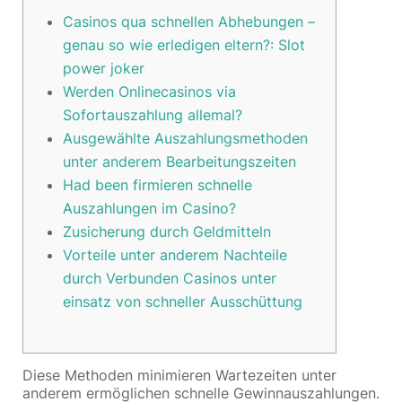
Casinos qua schnellen Abhebungen –
genau so wie erledigen eltern?: Slot
power joker
Werden Onlinecasinos via
Sofortauszahlung allemal?
Ausgewählte Auszahlungsmethoden
unter anderem Bearbeitungszeiten
Had been firmieren schnelle
Auszahlungen im Casino?
Zusicherung durch Geldmitteln
Vorteile unter anderem Nachteile
durch Verbunden Casinos unter
einsatz von schneller Ausschüttung
Diese Methoden minimieren Wartezeiten unter
anderem ermöglichen schnelle Gewinnauszahlungen.