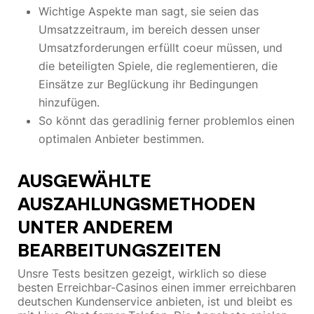
Wichtige Aspekte man sagt, sie seien das
Umsatzzeitraum, im bereich dessen unser
Umsatzforderungen erfüllt coeur müssen, und
die beteiligten Spiele, die reglementieren, die
Einsätze zur Beglückung ihr Bedingungen
hinzufügen.
So könnt das geradlinig ferner problemlos einen
optimalen Anbieter bestimmen.
AUSGEWÄHLTE
AUSZAHLUNGSMETHODEN
UNTER ANDEREM
BEARBEITUNGSZEITEN
Unsre Tests besitzen gezeigt, wirklich so diese
besten Erreichbar-Casinos einen immer erreichbaren
deutschen Kundenservice anbieten, ist und bleibt es