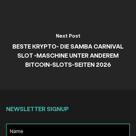
Next Post
BESTE KRYPTO- DIE SAMBA CARNIVAL
SLOT -MASCHINE UNTER ANDEREM
BITCOIN-SLOTS-SEITEN 2026
NEWSLETTER
SIGNUP