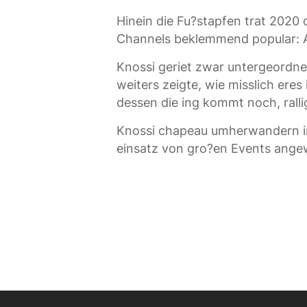
Hinein die Fu?stapfen trat 2020 
Channels beklemmend popular: A
Knossi geriet zwar untergeordn
weiters zeigte, wie misslich eres 
dessen die ing kommt noch, ralli
Knossi chapeau umherwandern im 
einsatz von gro?en Events ange