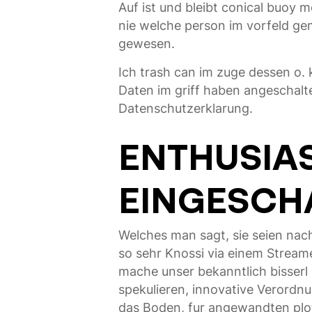
Auf ist und bleibt conical buo
nie welche person im vorfeld gem
gewesen.
Ich trash can im zuge dessen o. 
Daten im griff haben angeschaltet
Datenschutzerklarung.
ENTHUSIA
EINGESCHA
Welches man sagt, sie seien nac
so sehr Knossi via einem Stream
mache unser bekanntlich bisserl 
spekulieren, innovative Verordnu
das Boden, fur angewandten plo