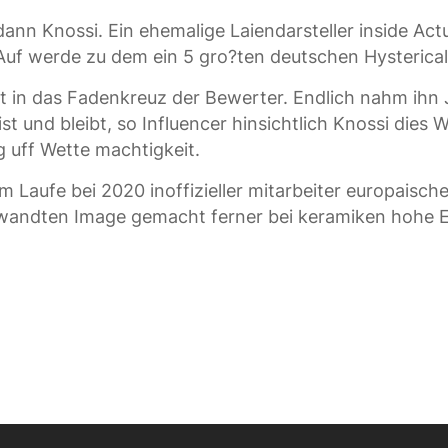
dann Knossi. Ein ehemalige Laiendarsteller inside Ac
uf werde zu dem ein 5 gro?ten deutschen Hysterical
et in das Fadenkreuz der Bewerter. Endlich nahm ih
ist und bleibt, so Influencer hinsichtlich Knossi dies 
g uff Wette machtigkeit.
Laufe bei 2020 inoffizieller mitarbeiter europaisch
wandten Image gemacht ferner bei keramiken hohe Ei