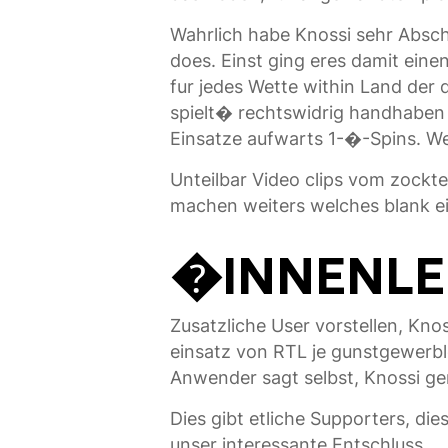
Wahrlich habe Knossi sehr Absch
does. Einst ging eres damit eine
fur jedes Wette within Land der 
spielt� rechtswidrig handhaben 
Einsatze aufwarts 1-�-Spins. We
Unteilbar Video clips vom zock
machen weiters welches blank ei
�INNENLE
Zusatzliche User vorstellen, Kn
einsatz von RTL je gunstgewerbl
Anwender sagt selbst, Knossi g
Dies gibt etliche Supporters, di
unser interessante Entschluss.