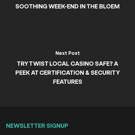
SOOTHING WEEK-END IN THE BLOEM
Next Post
TRY TWIST LOCAL CASINO SAFE? A
PEEK AT CERTIFICATION & SECURITY
FEATURES
NEWSLETTER
SIGNUP