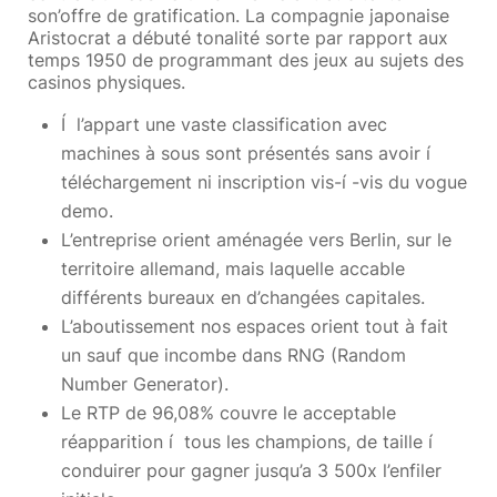
son’offre de gratification. La compagnie japonaise
Aristocrat a débuté tonalité sorte par rapport aux
temps 1950 de programmant des jeux au sujets des
casinos physiques.
Í l’appart une vaste classification avec
machines à sous sont présentés sans avoir í
téléchargement ni inscription vis-í -vis du vogue
demo.
L’entreprise orient aménagée vers Berlin, sur le
territoire allemand, mais laquelle accable
différents bureaux en d’changées capitales.
L’aboutissement nos espaces orient tout à fait
un sauf que incombe dans RNG (Random
Number Generator).
Le RTP de 96,08% couvre le acceptable
réapparition í tous les champions, de taille í
conduirer pour gagner jusqu’a 3 500x l’enfiler