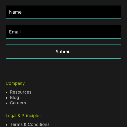
Submit
Company
Resources
Blog
Careers
Legal & Principles
Terms & Conditions