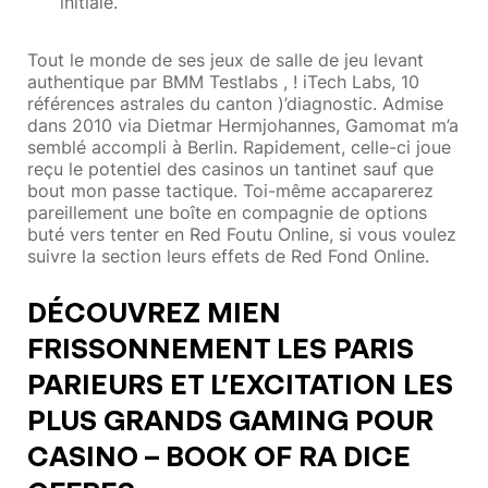
initiale.
Tout le monde de ses jeux de salle de jeu levant
authentique par BMM Testlabs , ! iTech Labs, 10
références astrales du canton )’diagnostic. Admise
dans 2010 via Dietmar Hermjohannes, Gamomat m’a
semblé accompli à Berlin. Rapidement, celle-ci joue
reçu le potentiel des casinos un tantinet sauf que
bout mon passe tactique. Toi-même accaparerez
pareillement une boîte en compagnie de options
buté vers tenter en Red Foutu Online, si vous voulez
suivre la section leurs effets de Red Fond Online.
DÉCOUVREZ MIEN
FRISSONNEMENT LES PARIS
PARIEURS ET L’EXCITATION LES
PLUS GRANDS GAMING POUR
CASINO – BOOK OF RA DICE