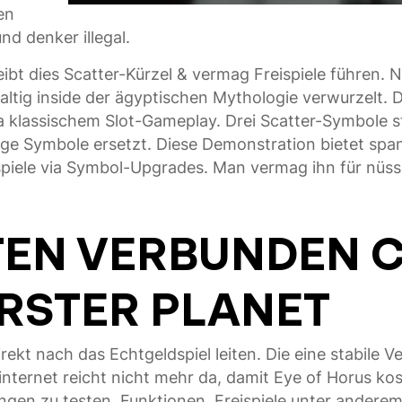
en
nd denker illegal.
ibt dies Scatter-Kürzel & vermag Freispiele führen.
altig inside der ägyptischen Mythologie verwurzelt. D
a klassischem Slot-Gameplay. Drei Scatter-Symbole st
 Symbole ersetzt. Diese Demonstration bietet spann
spiele via Symbol-Upgrades. Man vermag ihn für nüs
TEN VERBUNDEN 
RSTER PLANET
rekt nach das Echtgeldspiel leiten. Die eine stabile 
nternet reicht nicht mehr da, damit Eye of Horus ko
gen zu testen. Funktionen, Freispiele unter andere