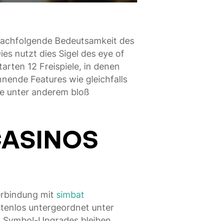
 Nachfolgende Bedeutsamkeit des
ies nutzt dies Sigel des eye of
arten 12 Freispiele, in denen
ende Features wie gleichfalls
se unter anderem bloß
CASINOS
Verbindung mit
simbat
stenlos untergeordnet unter
m Symbol-Upgrades bleiben