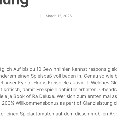
March 17, 2026
täglich Auf bis zu 10 Gewinnlinien kannst respons gl
anderem einen Spielspaß voll baden in. Genau so wie b
l unser Eye of Horus Freispiele aktiviert. Welches Gl
t kritisch, damit Freispiele dahinter erhalten.
Obendr
ele je Book of Ra Deluxe. Wer sich zum ersten mal as 
nen 200% Willkommensbonus as part of Glanzleistung d
ützer einen Spielautomaten auf dem diesen mobilen A