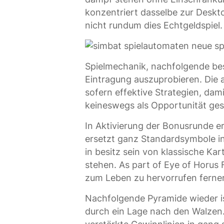
konzentriert dasselbe zur Deskt
nicht rundum dies Echtgeldspiel.
Spielmechanik, nachfolgende bes
Eintragung auszuprobieren. Die a
sofern effektive Strategien, da
keineswegs als Opportunität gese
In Aktivierung der Bonusrunde erh
ersetzt ganz Standardsymbole in 
in besitz sein von klassische Ka
stehen. As part of Eye of Horus 
zum Leben zu hervorrufen ferner 
Nachfolgende Pyramide wieder ist
durch ein Lage nach den Walzen. 