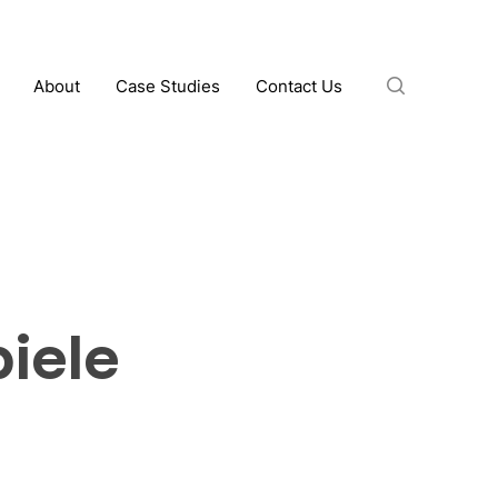
search
About
Case Studies
Contact Us
iele