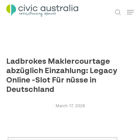
Skip
Men
to
main
search
content
Ladbrokes Maklercourtage
abzüglich Einzahlung: Legacy
Online -Slot Für nüsse in
Deutschland
March 17, 2026