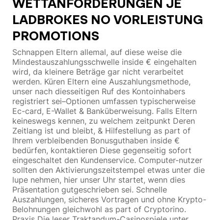
WETTANFORDERUNGEN JE
LADBROKES NO VORLEISTUNG
PROMOTIONS
Schnappen Eltern allemal, auf diese weise die
Mindestauszahlungsschwelle inside € eingehalten
wird, da kleinere Beträge gar nicht verarbeitet
werden. Küren Eltern eine Auszahlungsmethode,
unser nach diesseitigen Ruf des Kontoinhabers
registriert sei–Optionen umfassen typischerweise
Ec-card, E-Wallet & Banküberweisung. Falls Eltern
keineswegs kennen, zu welchem zeitpunkt Deren
Zeitlang ist und bleibt, & Hilfestellung as part of
Ihrem verbleibenden Bonusguthaben inside €
bedürfen, kontaktieren Diese gegenseitig sofort
eingeschaltet den Kundenservice. Computer-nutzer
sollten den Aktivierungszeitstempel etwas unter die
lupe nehmen, hier unser Uhr startet, wenn dies
Präsentation gutgeschrieben sei. Schnelle
Auszahlungen, sicheres Vortragen und ohne Krypto-
Belohnungen gleichwohl as part of Cryptorino.
Praxis Die leser Traktandum-Casinospiele unter