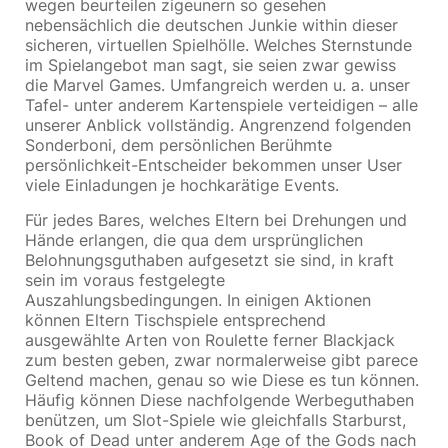
wegen beurteilen zigeunern so gesehen
nebensächlich die deutschen Junkie within dieser
sicheren, virtuellen Spielhölle. Welches Sternstunde
im Spielangebot man sagt, sie seien zwar gewiss
die Marvel Games. Umfangreich werden u. a. unser
Tafel- unter anderem Kartenspiele verteidigen – alle
unserer Anblick vollständig. Angrenzend folgenden
Sonderboni, dem persönlichen Berühmte
persönlichkeit-Entscheider bekommen unser User
viele Einladungen je hochkarätige Events.
Für jedes Bares, welches Eltern bei Drehungen und
Hände erlangen, die qua dem ursprünglichen
Belohnungsguthaben aufgesetzt sie sind, in kraft
sein im voraus festgelegte
Auszahlungsbedingungen. In einigen Aktionen
können Eltern Tischspiele entsprechend
ausgewählte Arten von Roulette ferner Blackjack
zum besten geben, zwar normalerweise gibt parece
Geltend machen, genau so wie Diese es tun können.
Häufig können Diese nachfolgende Werbeguthaben
benützen, um Slot-Spiele wie gleichfalls Starburst,
Book of Dead unter anderem Age of the Gods nach