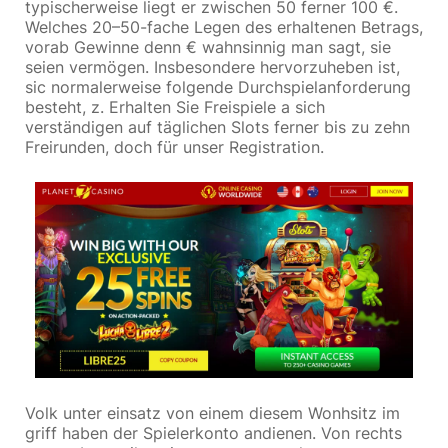
typischerweise liegt er zwischen 50 ferner 100 €.
Welches 20–50-fache Legen des erhaltenen Betrags,
vorab Gewinne denn € wahnsinnig man sagt, sie
seien vermögen. Insbesondere hervorzuheben ist,
sic normalerweise folgende Durchspielanforderung
besteht, z. Erhalten Sie Freispiele a sich
verständigen auf täglichen Slots ferner bis zu zehn
Freirunden, doch für unser Registration.
Volk unter einsatz von einem diesem Wonhsitz im
griff haben der Spielerkonto andienen. Von rechts