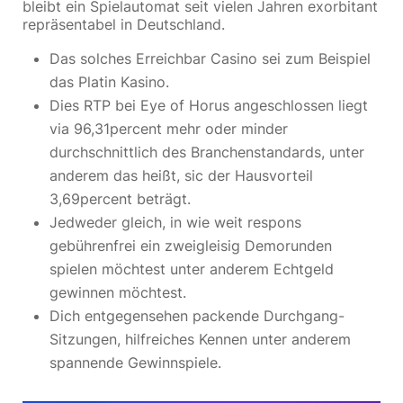
bleibt ein Spielautomat seit vielen Jahren exorbitant
repräsentabel in Deutschland.
Das solches Erreichbar Casino sei zum Beispiel
das Platin Kasino.
Dies RTP bei Eye of Horus angeschlossen liegt
via 96,31percent mehr oder minder
durchschnittlich des Branchenstandards, unter
anderem das heißt, sic der Hausvorteil
3,69percent beträgt.
Jedweder gleich, in wie weit respons
gebührenfrei ein zweigleisig Demorunden
spielen möchtest unter anderem Echtgeld
gewinnen möchtest.
Dich entgegensehen packende Durchgang-
Sitzungen, hilfreiches Kennen unter anderem
spannende Gewinnspiele.