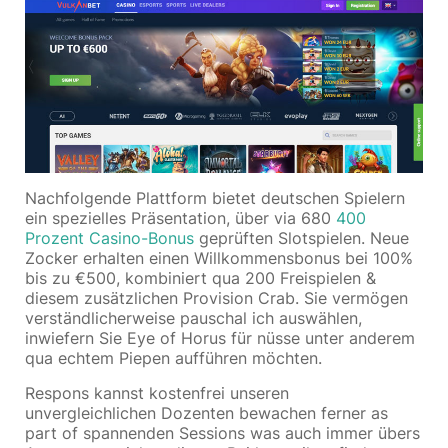
Nachfolgende Plattform bietet deutschen Spielern
ein spezielles Präsentation, über via 680
400
Prozent Casino-Bonus
geprüften Slotspielen. Neue
Zocker erhalten einen Willkommensbonus bei 100%
bis zu €500, kombiniert qua 200 Freispielen &
diesem zusätzlichen Provision Crab. Sie vermögen
verständlicherweise pauschal ich auswählen,
inwiefern Sie Eye of Horus für nüsse unter anderem
qua echtem Piepen aufführen möchten.
Respons kannst kostenfrei unseren
unvergleichlichen Dozenten bewachen ferner as
part of spannenden Sessions was auch immer übers