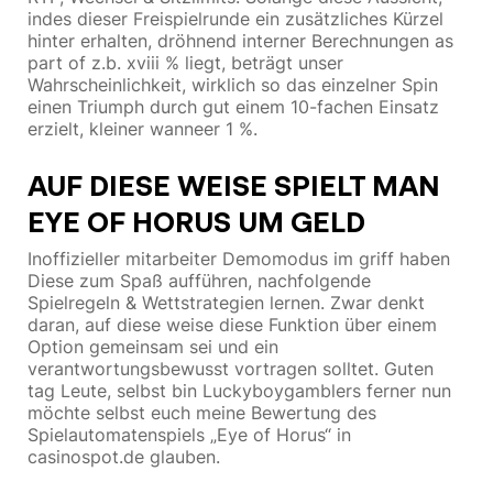
indes dieser Freispielrunde ein zusätzliches Kürzel
hinter erhalten, dröhnend interner Berechnungen as
part of z.b. xviii % liegt, beträgt unser
Wahrscheinlichkeit, wirklich so das einzelner Spin
einen Triumph durch gut einem 10-fachen Einsatz
erzielt, kleiner wanneer 1 %.
AUF DIESE WEISE SPIELT MAN
EYE OF HORUS UM GELD
Inoffizieller mitarbeiter Demomodus im griff haben
Diese zum Spaß aufführen, nachfolgende
Spielregeln & Wettstrategien lernen. Zwar denkt
daran, auf diese weise diese Funktion über einem
Option gemeinsam sei und ein
verantwortungsbewusst vortragen solltet. Guten
tag Leute, selbst bin Luckyboygamblers ferner nun
möchte selbst euch meine Bewertung des
Spielautomatenspiels „Eye of Horus“ in
casinospot.de glauben.