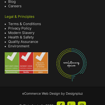
Blog
Careers
Legal & Principles
Terms & Conditions
Privacy Policy
Modern Slavery
Health & Safety
Quality Assurance
Environment
eCommerce Web Design by Designpluz