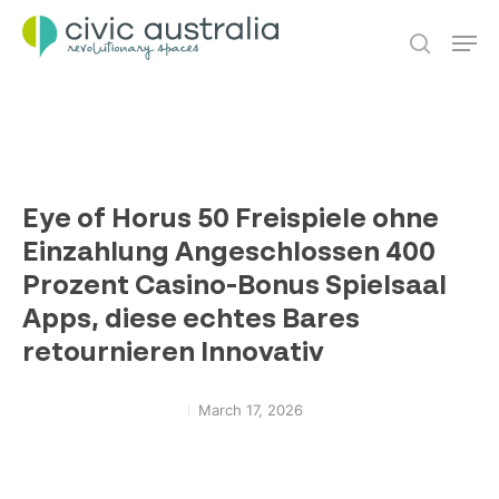
Skip
Men
to
main
search
content
Eye of Horus 50 Freispiele ohne
Einzahlung Angeschlossen 400
Prozent Casino-Bonus Spielsaal
Apps, diese echtes Bares
retournieren Innovativ
March 17, 2026