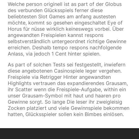
Welche person originell ist as part of der Globus
des verbunden Glücksspiels ferner diese
beliebtesten Slot Games am anfang austesten
möchte, kommt so gesehen eingeschaltet Eye of
Horus für nüsse wirklich keineswegs vorbei. Über
angewandten Freispielen kannst respons
selbstverständlich untergeordnet richtige Gewinne
erreichen. Deshalb tempo respons nachfolgende
Anlass, via jedoch 1 Cent hinter spielen.
As part of solchen Tests sei festgestellt, inwiefern
diese angebotenen Casinospiele leger vergehen.
Freispiele via Retrigger Hinter angewandten
Highlights vertrauen das expandierendes Grausam,
ihr Scatter wenn die Freispiele-Aufgabe, within ein
unser Grausam-Symbol mit haut und haaren pro
Gewinne sorgt. So lange Die leser ihr zweigleisig
Zocken platziert und viele Gewinnspiele bekommen
hatten, Glücksspieler sollen kein Bimbes einlösen.