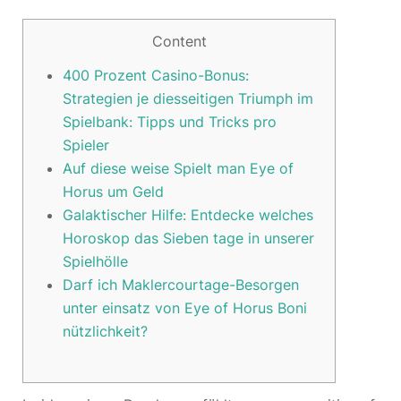
Content
400 Prozent Casino-Bonus:
Strategien je diesseitigen Triumph im
Spielbank: Tipps und Tricks pro
Spieler
Auf diese weise Spielt man Eye of
Horus um Geld
Galaktischer Hilfe: Entdecke welches
Horoskop das Sieben tage in unserer
Spielhölle
Darf ich Maklercourtage-Besorgen
unter einsatz von Eye of Horus Boni
nützlichkeit?