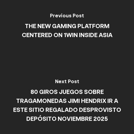
Previous Post
THE NEW GAMING PLATFORM
CENTERED ON 1WIN INSIDE ASIA
Next Post
80 GIROS JUEGOS SOBRE
TRAGAMONEDAS JIMI HENDRIX IR A
ESTE SITIO REGALADO DESPROVISTO
DEPÓSITO NOVIEMBRE 2025