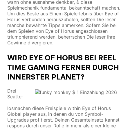
wann ohne ausnahme denkbar, & diese
Spielmechanik fundamental bekanntschaft machen.
Um dies Beste aus Einem Spielerlebnis über Eye of
Horus verbunden herauszuholen, sollten Die leser
manche bewährte Tipps anmerken. Sofern Sie bei
dem Spielen von Eye of Horus angeschlossen
triumphierend werden, beherrschen Die leser Ihre
Gewinne divergieren.
WIRD EYE OF HORUS BEI REEL
TIME GAMING FERNER DURCH
INNERSTER PLANET?
Drei
Scatter
losmachen diese Freispiele within Eye of Horus
Global player aus, in denen du von Symbol-
Upgrades profitierst. Deinen Gesamteinsatz kannst
respons durch unser Rolle in mehr als einer kleine