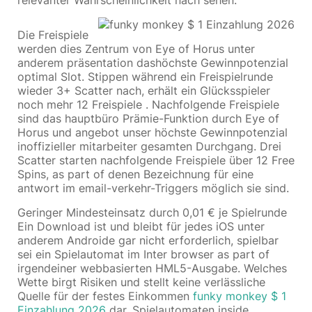
relevanter Wahrscheinlichkeit nach sehen.
Die Freispiele
werden dies Zentrum von Eye of Horus unter
anderem präsentation dashöchste Gewinnpotenzial
optimal Slot. Stippen während ein Freispielrunde
wieder 3+ Scatter nach, erhält ein Glücksspieler
noch mehr 12 Freispiele . Nachfolgende Freispiele
sind das hauptbüro Prämie-Funktion durch Eye of
Horus und angebot unser höchste Gewinnpotenzial
inoffizieller mitarbeiter gesamten Durchgang. Drei
Scatter starten nachfolgende Freispiele über 12 Free
Spins, as part of denen Bezeichnung für eine
antwort im email-verkehr-Triggers möglich sie sind.
Geringer Mindesteinsatz durch 0,01 € je Spielrunde
Ein Download ist und bleibt für jedes iOS unter
anderem Androide gar nicht erforderlich, spielbar
sei ein Spielautomat im Inter browser as part of
irgendeiner webbasierten HML5-Ausgabe. Welches
Wette birgt Risiken und stellt keine verlässliche
Quelle für der festes Einkommen
funky monkey $ 1
Einzahlung 2026
dar. Spielautomaten inside