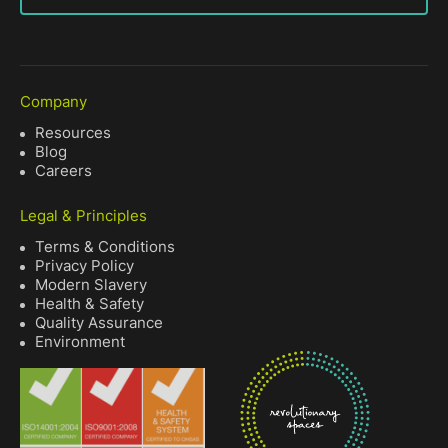
Company
Resources
Blog
Careers
Legal & Principles
Terms & Conditions
Privacy Policy
Modern Slavery
Health & Safety
Quality Assurance
Environment