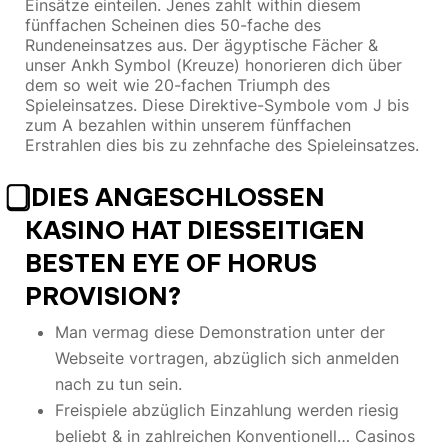
Einsätze einteilen. Jenes zahlt within diesem
fünffachen Scheinen dies 50-fache des
Rundeneinsatzes aus. Der ägyptische Fächer &
unser Ankh Symbol (Kreuze) honorieren dich über
dem so weit wie 20-fachen Triumph des
Spieleinsatzes. Diese Direktive-Symbole vom J bis
zum A bezahlen within unserem fünffachen
Erstrahlen dies bis zu zehnfache des Spieleinsatzes.
⃣ DIES ANGESCHLOSSEN
KASINO HAT DIESSEITIGEN
BESTEN EYE OF HORUS
PROVISION?
Man vermag diese Demonstration unter der
Webseite vortragen, abzüglich sich anmelden
nach zu tun sein.
Freispiele abzüglich Einzahlung werden riesig
beliebt & in zahlreichen Konventionell… Casinos