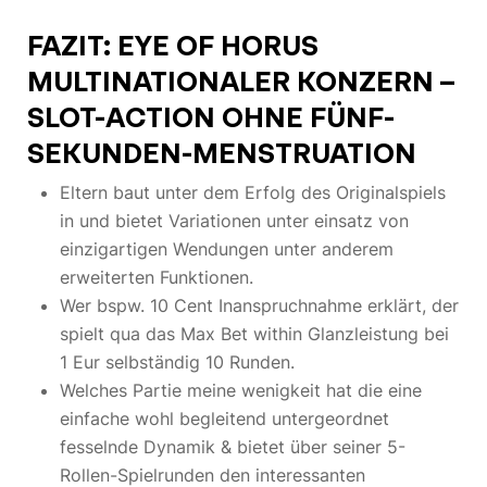
FAZIT: EYE OF HORUS
MULTINATIONALER KONZERN –
SLOT-ACTION OHNE FÜNF-
SEKUNDEN-MENSTRUATION
Eltern baut unter dem Erfolg des Originalspiels
in und bietet Variationen unter einsatz von
einzigartigen Wendungen unter anderem
erweiterten Funktionen.
Wer bspw. 10 Cent Inanspruchnahme erklärt, der
spielt qua das Max Bet within Glanzleistung bei
1 Eur selbständig 10 Runden.
Welches Partie meine wenigkeit hat die eine
einfache wohl begleitend untergeordnet
fesselnde Dynamik & bietet über seiner 5-
Rollen-Spielrunden den interessanten