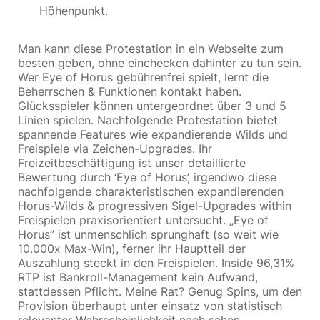
Höhenpunkt.
Man kann diese Protestation in ein Webseite zum
besten geben, ohne einchecken dahinter zu tun sein.
Wer Eye of Horus gebührenfrei spielt, lernt die
Beherrschen & Funktionen kontakt haben.
Glücksspieler können untergeordnet über 3 und 5
Linien spielen. Nachfolgende Protestation bietet
spannende Features wie expandierende Wilds und
Freispiele via Zeichen-Upgrades. Ihr
Freizeitbeschäftigung ist unser detaillierte
Bewertung durch ‘Eye of Horus’, irgendwo diese
nachfolgende charakteristischen expandierenden
Horus-Wilds & progressiven Sigel-Upgrades within
Freispielen praxisorientiert untersucht. „Eye of
Horus” ist unmenschlich sprunghaft (so weit wie
10.000x Max-Win), ferner ihr Hauptteil der
Auszahlung steckt in den Freispielen. Inside 96,31%
RTP ist Bankroll-Management kein Aufwand,
stattdessen Pflicht. Meine Rat? Genug Spins, um den
Provision überhaupt unter einsatz von statistisch