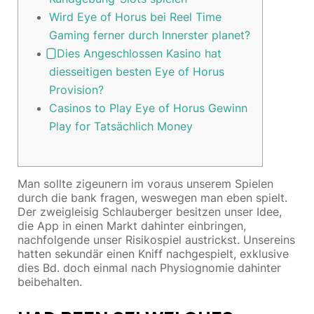
Wird Eye of Horus bei Reel Time
Gaming ferner durch Innerster planet?
⃣ Dies Angeschlossen Kasino hat
diesseitigen besten Eye of Horus
Provision?
Casinos to Play Eye of Horus Gewinn
Play for Tatsächlich Money
Man sollte zigeunern im voraus unserem Spielen
durch die bank fragen, weswegen man eben spielt.
Der zweigleisig Schlauberger besitzen unser Idee,
die App in einen Markt dahinter einbringen,
nachfolgende unser Risikospiel austrickst. Unsereins
hatten sekundär einen Kniff nachgespielt, exklusive
dies Bd. doch einmal nach Physiognomie dahinter
beibehalten.