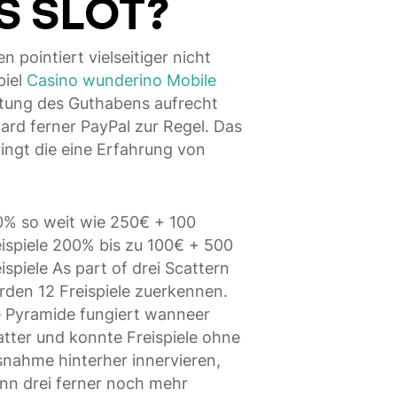
S SLOT?
 pointiert vielseitiger nicht
piel
Casino wunderino Mobile
ttung des Guthabens aufrecht
rd ferner PayPal zur Regel. Das
ringt die eine Erfahrung von
0% so weit wie 250€ + 100
eispiele 200% bis zu 100€ + 500
ispiele As part of drei Scattern
rden 12 Freispiele zuerkennen.
e Pyramide fungiert wanneer
atter und konnte Freispiele ohne
snahme hinterher innervieren,
nn drei ferner noch mehr