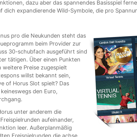
unktionen, dazu aber das spannendes Basisspiel ferne
 auf dich expandierende Wild-Symbole, die pro Spann
nus pro die Neukunden steht das
reueprogramm beim Provider zur
ss 30-schubfach ausgeführt sind
er tätigen. Über einen Punkten
weitere Preise zugespielt
espons willst bekannt sein,
e of Horus Slot spielt? Das
 keineswegs den Euro,
rchgang.
Horus unter anderem die
Freispielrunden aufeinander,
nktion leer. Außerplanmäßig
dten Freispielrunden die achse