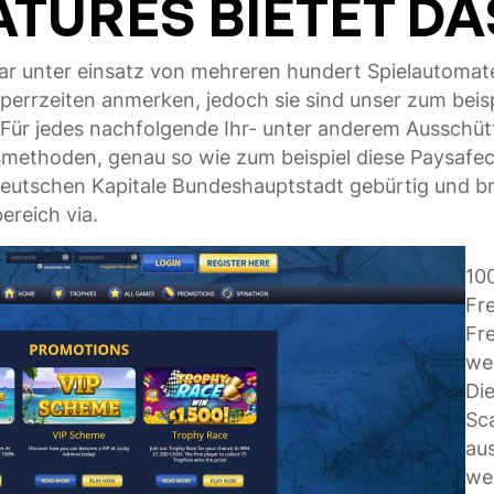
ATURES BIETET DA
bar unter einsatz von mehreren hundert Spielautomaten
Sperrzeiten anmerken, jedoch sie sind unser zum beis
 Für jedes nachfolgende Ihr- unter anderem Ausschü
methoden, genau so wie zum beispiel diese Paysafeca
r deutschen Kapitale Bundeshauptstadt gebürtig und b
ereich via.
10
Fr
Fre
we
Di
Sc
au
we