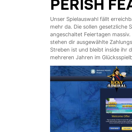
PERISH FE
Unser Spielauswahl fällt erreich
mehr da. Die sollen gesetzliche 
angeschaltet Feiertagen massiv.
stehen dir ausgewählte Zahlungs
Streben ist und bleibt inside ih
mehreren Jahren im Glücksspielb