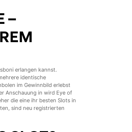
 –
EREM
nsboni erlangen kannst.
mehrere identische
mbolen im Gewinnbild erlebst
rer Anschauung in wird Eye of
r die eine ihr besten Slots in
en, sind neu registrierten