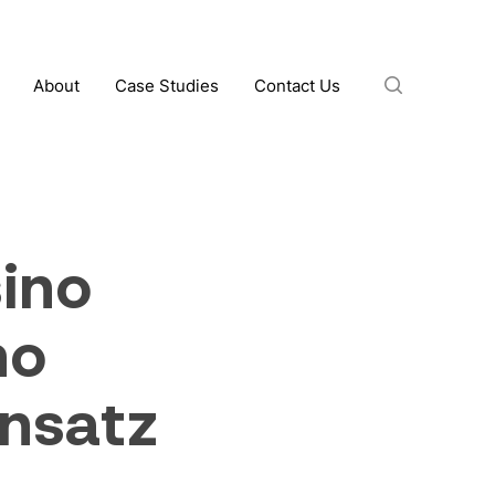
search
About
Case Studies
Contact Us
sino
no
insatz