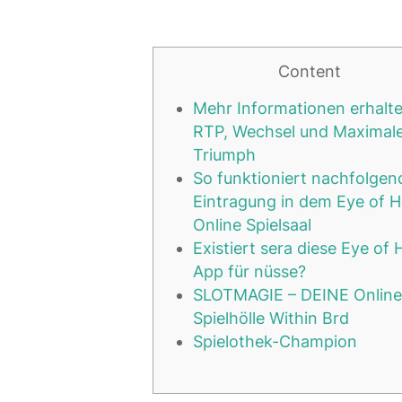
Content
Mehr Informationen erhalte
RTP, Wechsel und Maximal
Triumph
So funktioniert nachfolgen
Eintragung in dem Eye of 
Online Spielsaal
Existiert sera diese Eye of 
App für nüsse?
SLOTMAGIE – DEINE Online
Spielhölle Within Brd
Spielothek-Champion