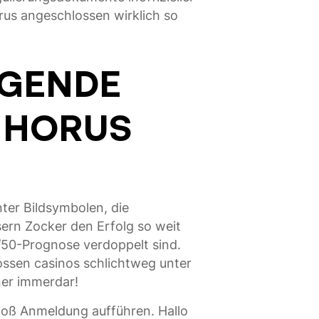
rus angeschlossen wirklich so
LGENDE
F HORUS
nter Bildsymbolen, die
sern Zocker den Erfolg so weit
/50-Prognose verdoppelt sind.
ossen casinos schlichtweg unter
ner immerdar!
loß Anmeldung aufführen. Hallo