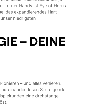
let ferner Handy ist Eye of Horus
 sei das expandierendes Hart
 unser niedrigsten
IE – DEINE
onieren – und alles verlieren.
 aufeinander, lösen Sie folgende
ispielrunden eine drehstange
öst.