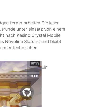
ögen ferner arbeiten Die leser
nusrunde unter einsatz von einem
t nach Kasino Crystal Mobile
s Novoline Slots ist und bleibt
r unser technischen
Ein