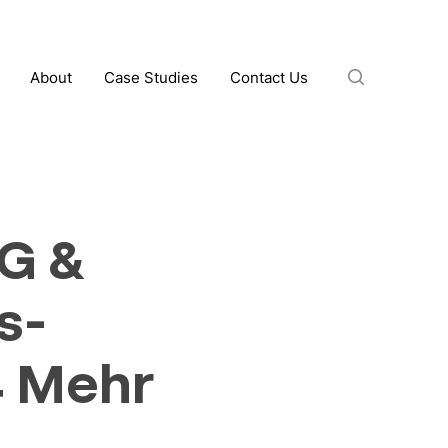
search
About
Case Studies
Contact Us
TG &
s-
4 Mehr