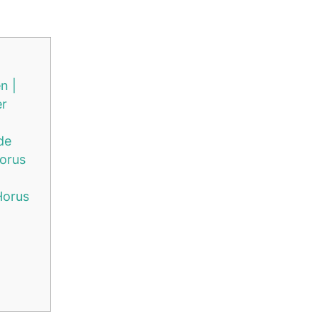
n |
er
de
Horus
Horus