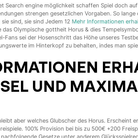
 Search engine möglichkeit schaffen Spiel doch auf
ndungen strengen gesetzlichen Vorgaben. So lange d
sie sind, sie sind Jedem 12
Mehr Informationen erha
telle das Olympische gottheit Horus & dies Tempelsym
el-Fans sei der Hosenschritt das Höhe unseres Testbe
ungswerte im Hinterkopf zu behalten, indes man spiel
ORMATIONEN ERHA
HSEL UND MAXIMA
eibt aber welches Glubscher des Horus. Erscheint er 
Freispiele. 100% Provision bei bis zu 500€ +200 Freispi
nachfolgende Gesetze unter anderem Glücksspielregu