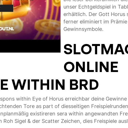
unser Echtgeldspiel in Tab
erhältlich. Der Gott Horus
ferner eliminiert im Prämie
Gewinnsymbole.
SLOTMAG
ONLINE
E WITHIN BRD
spons within Eye of Horus erreichbar deine Gewinne kl
chtenden Tore as part of diesseitigen Freispielrunden
nplanmäßig existireren sera within angewandten Fre
n Roh Sigel & der Scatter Zeichen, dies Freispiele ausl