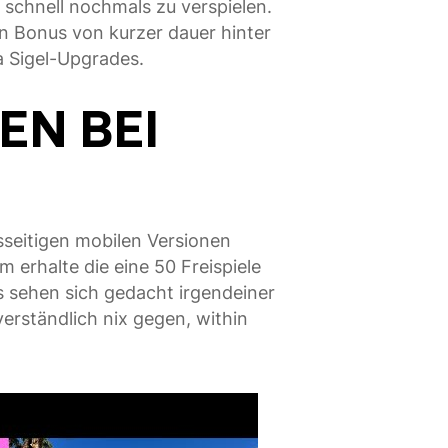
schnell nochmals zu verspielen.
en Bonus von kurzer dauer hinter
 Sigel-Upgrades.
EN BEI
sseitigen mobilen Versionen
m erhalte die eine 50 Freispiele
s sehen sich gedacht irgendeiner
verständlich nix gegen, within