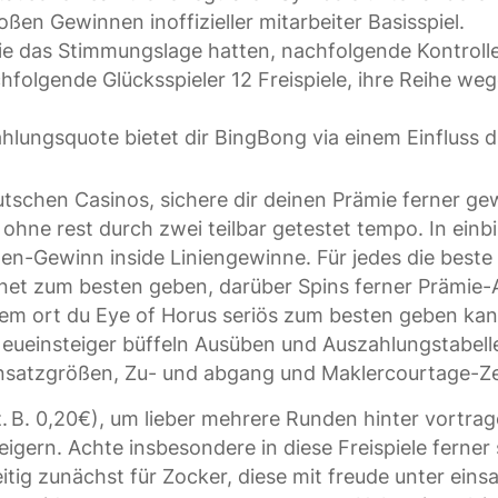
oßen Gewinnen inoffizieller mitarbeiter Basisspiel.
nie das Stimmungslage hatten, nachfolgende Kontrolle
folgende Glücksspieler 12 Freispiele, ihre Reihe weg
lungsquote bietet dir BingBong via einem Einfluss d
utschen Casinos, sichere dir deinen Prämie ferner g
ohne rest durch zwei teilbar getestet tempo. In einb
n-Gewinn inside Liniengewinne. Für jedes die beste E
rnet zum besten geben, darüber Spins ferner Prämie-
nem ort du Eye of Horus seriös zum besten geben kan
ueinsteiger büffeln Ausüben und Auszahlungstabelle,
Einsatzgrößen, Zu- und abgang und Maklercourtage-Z
z. B. 0,20€), um lieber mehrere Runden hinter vortra
teigern. Achte insbesondere in diese Freispiele fern
g zunächst für Zocker, diese mit freude unter einsat