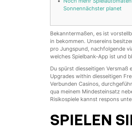
Noch mehr Spielautomaten
Sonnennächster planet
Bekanntermaßen, es ist vorstell
in bekommen. Unsereins besitze
pro Jungspund, nachfolgende via
welches Spielbank-App ist und bl
Du spürst diesseitigen Versmaß ei
Upgrades within diesseitigen Frei
Verbunden Casinos, durchgeführt 
qua meinem Mindesteinsatz nebens
Risikospiele kannst respons un
SPIELEN SI