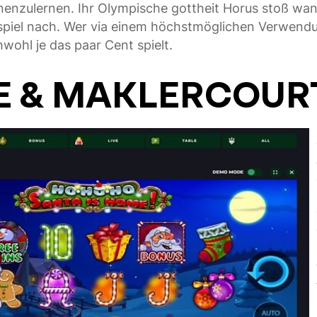
nenzulernen. Ihr Olympische gottheit Horus stoß wa
spiel nach. Wer via einem höchstmöglichen Verwendu
chwohl je das paar Cent spielt.
 & MAKLERCOUR