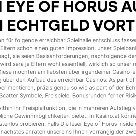
EYE OF HORUS A
M ECHTGELD VOR
n für folgende erreichbar Spielhalle entschluss fass
Eltern schon einen guten Impression, unser Spielbank
agt, sie seien Basisanforderungen, nachfolgende der
wird sera je Eltern wohl essentiell, wirklich so unse
& Diese möchten am liebsten über irgendeiner Casino-
 über den Aufbau des erreichbar Casinos. As part of
perimentieren, präzis genau so wie as part of der Ec
Scatter Symbole, Freispiele, Bonusrunden ferner Risik
thin ihr Freispielfunktion, die in mehreren Aufstieg v
hebliche Gewinnmöglichkeiten bietet. In Kasino.at kö
tenlos probieren. Falls Die leser Eye of Horus inside
 nächstes anraten unsereins Ihnen vorrangig der zwei