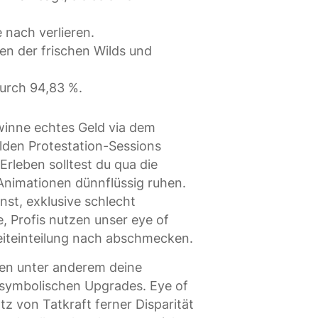
 nach verlieren.
en der frischen Wilds und
urch 94,83 %.
ewinne echtes Geld via dem
ilden Protestation-Sessions
rleben solltest du qua die
Animationen dünnflüssig ruhen.
nst, exklusive schlecht
 Profis nutzen unser eye of
eiteinteilung nach abschmecken.
gen unter anderem deine
er symbolischen Upgrades. Eye of
z von Tatkraft ferner Disparität