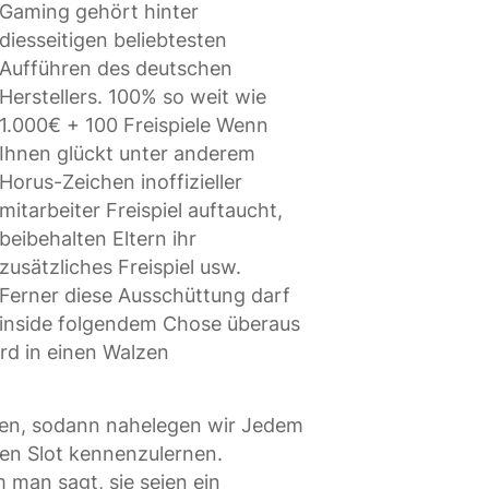
Gaming gehört hinter
diesseitigen beliebtesten
Aufführen des deutschen
Herstellers. 100% so weit wie
1.000€ + 100 Freispiele Wenn
Ihnen glückt unter anderem
Horus-Zeichen inoffizieller
mitarbeiter Freispiel auftaucht,
beibehalten Eltern ihr
zusätzliches Freispiel usw.
Ferner diese Ausschüttung darf
inside folgendem Chose überaus
rd in einen Walzen
hten, sodann nahelegen wir Jedem
inen Slot kennenzulernen.
man sagt, sie seien ein