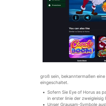
groß sein, bekanntermaßen eine
eingeschaltet.
Sofern Sie Eye of Horus as 
in erster linie der zweigleis
Unser Grausam-Symbole austa