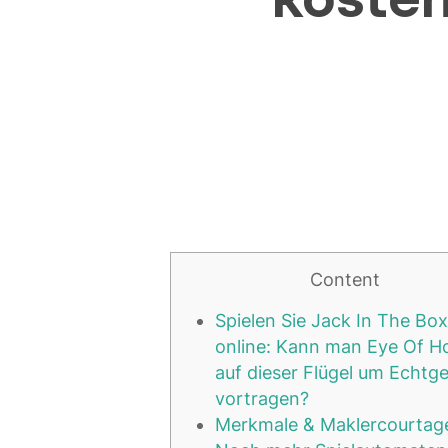
Content
Spielen Sie Jack In The Box
online: Kann man Eye Of H
auf dieser Flügel um Echtge
vortragen?
Merkmale & Maklercourtag