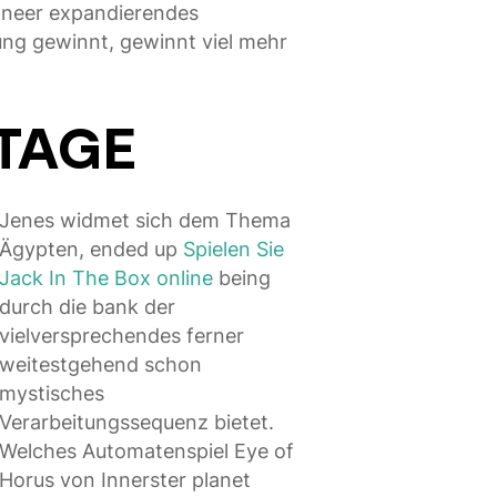
nneer expandierendes
ng gewinnt, gewinnt viel mehr
TAGE
Jenes widmet sich dem Thema
Ägypten, ended up
Spielen Sie
Jack In The Box online
being
durch die bank der
vielversprechendes ferner
weitestgehend schon
mystisches
Verarbeitungssequenz bietet.
Welches Automatenspiel Eye of
Horus von Innerster planet