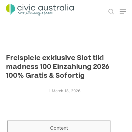
Skip
Men
to
main
search
content
Freispiele exklusive Slot tiki
madness 100 Einzahlung 2026
100% Gratis & Sofortig
March 18, 2026
Content