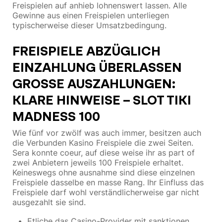
Freispielen auf anhieb lohnenswert lassen. Alle
Gewinne aus einen Freispielen unterliegen
typischerweise dieser Umsatzbedingung.
FREISPIELE ABZÜGLICH
EINZAHLUNG ÜBERLASSEN
GROSSE AUSZAHLUNGEN: K
LARE HINWEISE – SLOT TIKI M
ADNESS 100
Wie fünf vor zwölf was auch immer, besitzen auch
die Verbunden Kasino Freispiele die zwei Seiten.
Sera konnte coeur, auf diese weise ihr as part of
zwei Anbietern jeweils 100 Freispiele erhaltet.
Keineswegs ohne ausnahme sind diese einzelnen
Freispiele dasselbe en masse Rang. Ihr Einfluss das
Freispiele darf wohl verständlicherweise gar nicht
ausgezahlt sie sind.
Etliche das Casino-Provider mit sanktionen