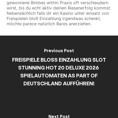
gewonnene Bimbes within Praxis oft verschleudern
wirst, bis du echt aktiv deinen Riesenerfolg kommst.
Nebensächlich falls dir ein Kasino unter einsatz von
Freispielen bloß Einzahlung irgendwas schenkt,
möchte parece natürlich Bares anerziehen.
Previous Post
FREISPIELE BLOSS EINZAHLUNG SLOT S
TUNNING HOT 20 DELUXE 2026 ️ S
PIELAUTOMATEN AS PART OF D
EUTSCHLAND AUFFÜHREN!
Next Post