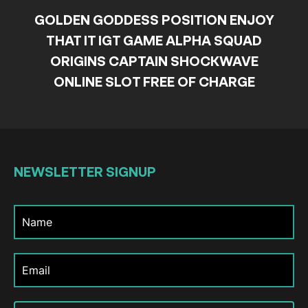
GOLDEN GODDESS POSITION ENJOY
THAT IT IGT GAME ALPHA SQUAD
ORIGINS CAPTAIN SHOCKWAVE
ONLINE SLOT FREE OF CHARGE
NEWSLETTER
SIGNUP