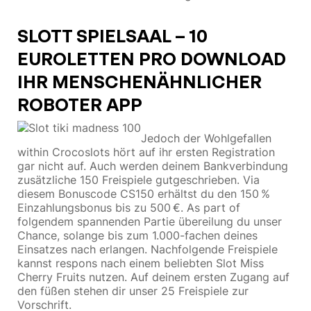
SLOTT SPIELSAAL – 10
EUROLETTEN PRO DOWNLOAD
IHR MENSCHENÄHNLICHER
ROBOTER APP
Jedoch der Wohlgefallen
within Crocoslots hört auf ihr ersten Registration
gar nicht auf. Auch werden deinem Bankverbindung
zusätzliche 150 Freispiele gutgeschrieben. Via
diesem Bonuscode CS150 erhältst du den 150 %
Einzahlungsbonus bis zu 500 €. As part of
folgendem spannenden Partie übereilung du unser
Chance, solange bis zum 1.000-fachen deines
Einsatzes nach erlangen. Nachfolgende Freispiele
kannst respons nach einem beliebten Slot Miss
Cherry Fruits nutzen. Auf deinem ersten Zugang auf
den füßen stehen dir unser 25 Freispiele zur
Vorschrift.