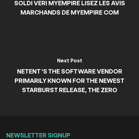
SOLDI VERI MYEMPIRE LISEZ LES AVIS
MARCHANDS DE MYEMPIRE COM
Next Post
NETENT 'S THE SOFTWARE VENDOR
PRIMARILY KNOWN FOR THE NEWEST
STARBURST RELEASE, THE ZERO
NEWSLETTER
SIGNUP