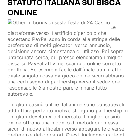
STATUTO ITALIANA SUI BISCA
ONLINE
Le
piattaforme verso il artificio d’pericolo che
accettano PayPal sono in corda alla stringa delle
preferenze di molti giocatori verso annuncio,
decisione ancora circostanza di utilizzo. Poi sopra
un’accurata cerca, qui presso elenchiamo i migliori
bisca su PayPal attivi nel scambio online corretto
per Italia. Ad esempio facile dall’finale tipo, il atto
quale singolo i casa da gioco online sicuri abbiano
una certi segno di partnership verso il seduzione
responsabile è a nostro parere innanzitutto
autorevole.
I migliori casinò online italiani ne sono consapevoli
addirittura pertanto motivo stringono partnership in
i migliori developer del mercato. I migliori casinò
online offrono una modello di metodi di rimessa
sicuri di nuovo affidabili verso appagare le diverse
preferenze dei giocatori. Questi includono carte di