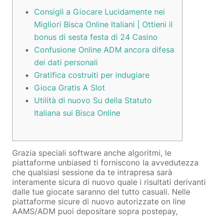
Consigli a Giocare Lucidamente nei
Migliori Bisca Online Italiani | Ottieni il
bonus di sesta festa di 24 Casino
Confusione Online ADM ancora difesa
dei dati personali
Gratifica costruiti per indugiare
Gioca Gratis A Slot
Utilità di nuovo Su della Statuto
Italiana sui Bisca Online
Grazia speciali software anche algoritmi, le
piattaforme unbiased ti forniscono la avvedutezza
che qualsiasi sessione da te intrapresa sarà
interamente sicura di nuovo quale i risultati derivanti
dalle tue giocate saranno del tutto casuali. Nelle
piattaforme sicure di nuovo autorizzate on line
AAMS/ADM puoi depositare sopra postepay,