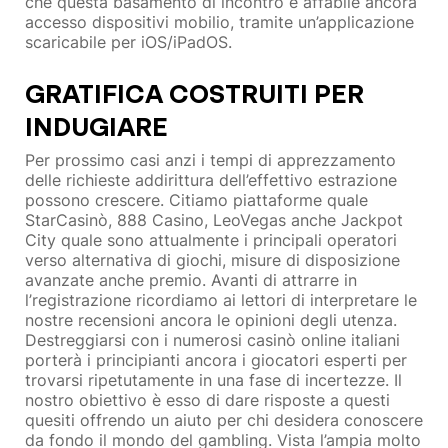
che questa basamento di incontro è affabile ancora
accesso dispositivi mobilio, tramite un’applicazione
scaricabile per iOS/iPadOS.
GRATIFICA COSTRUITI PER
INDUGIARE
Per prossimo casi anzi i tempi di apprezzamento
delle richieste addirittura dell’effettivo estrazione
possono crescere. Citiamo piattaforme quale
StarCasinò, 888 Casino, LeoVegas anche Jackpot
City quale sono attualmente i principali operatori
verso alternativa di giochi, misure di disposizione
avanzate anche premio. Avanti di attrarre in
l’registrazione ricordiamo ai lettori di interpretare le
nostre recensioni ancora le opinioni degli utenza.
Destreggiarsi con i numerosi casinò online italiani
porterà i principianti ancora i giocatori esperti per
trovarsi ripetutamente in una fase di incertezze. Il
nostro obiettivo è esso di dare risposte a questi
quesiti offrendo un aiuto per chi desidera conoscere
da fondo il mondo del gambling. Vista l’ampia molto