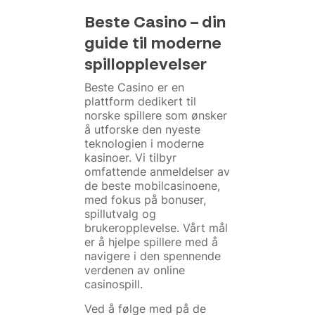
Beste Casino – din
guide til moderne
spillopplevelser
Beste Casino er en
plattform dedikert til
norske spillere som ønsker
å utforske den nyeste
teknologien i moderne
kasinoer. Vi tilbyr
omfattende anmeldelser av
de beste mobilcasinoene,
med fokus på bonuser,
spillutvalg og
brukeropplevelse. Vårt mål
er å hjelpe spillere med å
navigere i den spennende
verdenen av online
casinospill.
Ved å følge med på de