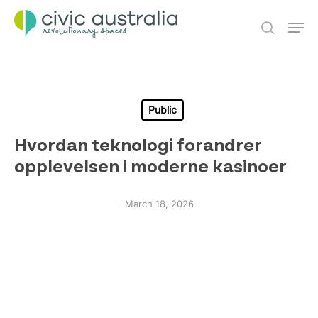
Skip
Men
to
main
search
content
Public
Hvordan teknologi forandrer
opplevelsen i moderne kasinoer
March 18, 2026