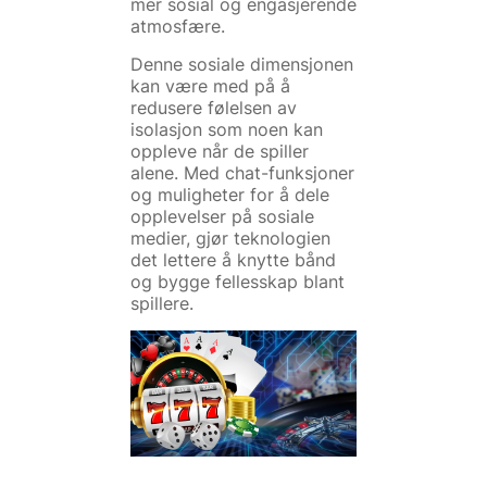
mer sosial og engasjerende
atmosfære.
Denne sosiale dimensjonen
kan være med på å
redusere følelsen av
isolasjon som noen kan
oppleve når de spiller
alene. Med chat-funksjoner
og muligheter for å dele
opplevelser på sosiale
medier, gjør teknologien
det lettere å knytte bånd
og bygge fellesskap blant
spillere.