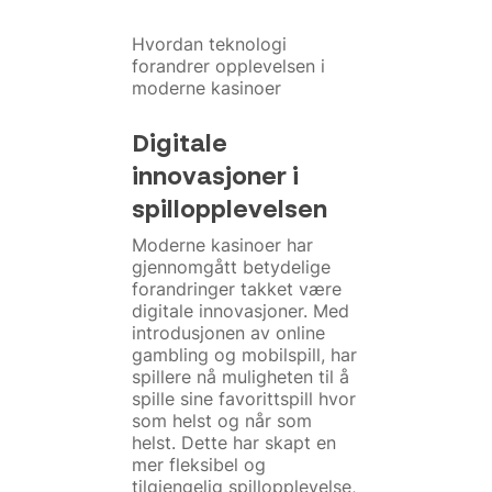
Hvordan teknologi
forandrer opplevelsen i
moderne kasinoer
Digitale
innovasjoner i
spillopplevelsen
Moderne kasinoer har
gjennomgått betydelige
forandringer takket være
digitale innovasjoner. Med
introdusjonen av online
gambling og mobilspill, har
spillere nå muligheten til å
spille sine favorittspill hvor
som helst og når som
helst. Dette har skapt en
mer fleksibel og
tilgjengelig spillopplevelse,