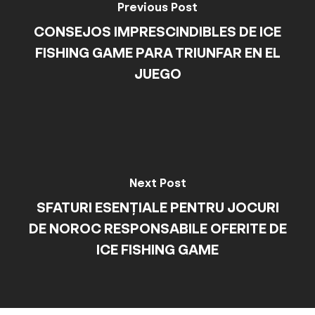
Previous Post
CONSEJOS IMPRESCINDIBLES DE ICE
FISHING GAME PARA TRIUNFAR EN EL
JUEGO
Next Post
SFATURI ESENȚIALE PENTRU JOCURI
DE NOROC RESPONSABILE OFERITE DE
ICE FISHING GAME