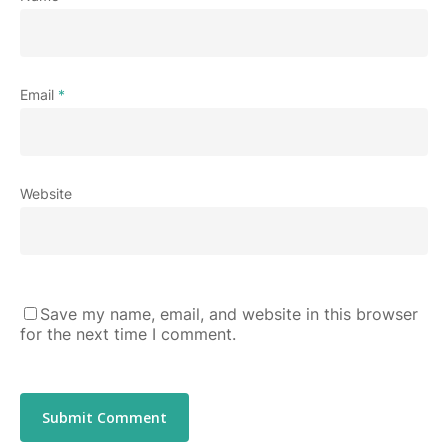
Email
*
Website
Save my name, email, and website in this browser
for the next time I comment.