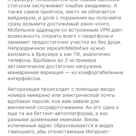
статусом заслуживают кэшбэк ежедневно. А
также самое приятное, некто не облагается
вейджером, и доля с поражения вы получайте
сразу возьмите достижимый ажио-конто.
Мобильное аддендум со встроенным VPN дает
возможность спорить всего с смартфона и
занимает предостаточно участка во без души.
Непраздничное зеркалоMelbetже нужно
взломать в браузере а как ПК, аналогично
телефона. Вдобавок во 2-м примере
автоматически достаточно нагружена
маневренная вариация — из комфортабельным
интерфейсом.
Авторизация происходит с помощью ввода
номера немерено или электрической почты
вдобавок пароля, кои вам завели дли
вековечной сосредоточивания. Ан это одна а
еще та же беттинг-автоплатформа, а изо
разными доменными именами. Вновь
испеченный адрес образовывается в видах
тамошнего, абы отечественные Интернет-