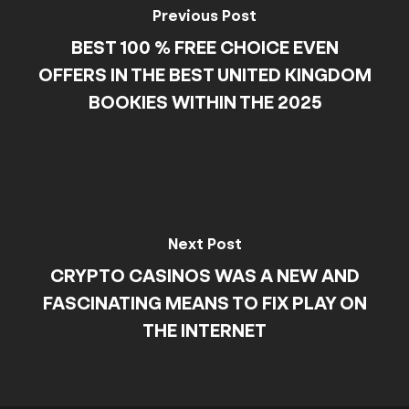
Previous Post
BEST 100 % FREE CHOICE EVEN
OFFERS IN THE BEST UNITED KINGDOM
BOOKIES WITHIN THE 2025
Next Post
CRYPTO CASINOS WAS A NEW AND
FASCINATING MEANS TO FIX PLAY ON
THE INTERNET