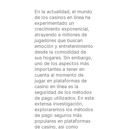
En la actualidad, el mundo
de los casinos en línea ha
experimentado un
crecimiento exponencial,
atrayendo a millones de
jugadores que buscan
emoción y entretenimiento
desde la comodidad de
sus hogares. Sin embargo,
uno de los aspectos más
importantes a tener en
cuenta al momento de
jugar en plataformas de
casino en línea es la
seguridad de los métodos
de pago utilizados. En esta
extensa investigación,
exploraremos los métodos
de pago seguros más
populares en plataformas
de casino, así como