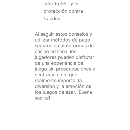
cifrado SSL y la
protección contra
fraudes.
Al seguir estos consejos y
utilizar métodos de pago
seguros en plataformas de
casino en línea, los
jugadores pueden disfrutar
de una experiencia de
juego sin preocupaciones y
centrarse en lo que
realmente importa: la
diversión y la emoción de
los juegos de azar. ¡Buena
suerte!