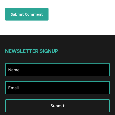
NEWSLETTER
SIGNUP
Submit