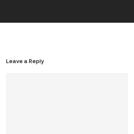
Leave a Reply