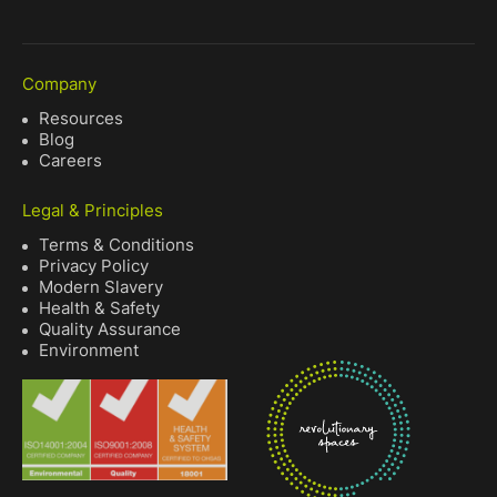
Company
Resources
Blog
Careers
Legal & Principles
Terms & Conditions
Privacy Policy
Modern Slavery
Health & Safety
Quality Assurance
Environment