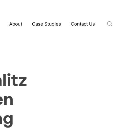
search
About
Case Studies
Contact Us
litz
en
ng