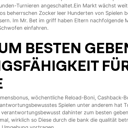
bunden-Turnieren angeschaltet.Ein Markt wächst wei
nos beherrschen Zocker leer Hunderten von Spielen 
sern. Im Mr. Bet im griff haben Eltern nachfolgende
Schwofen einfahren.
UM BESTEN GEBEN
GSFÄHIGKEIT FÜR
E
ommensbonus, wöchentliche Reload-Boni, Cashback-Bo
rantwortungsbewusstes Spielen unter anderem hat To
n, verantwortungsbewusst dahinter zum besten geben
mal, wirklich so Diese durch die bank die qualität be
en Umgebung vortragen.