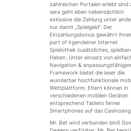
zahlreichen Portalen erlebt sind
sera geht eben nebensächlich
exklusive die Zahlung unter and
nur damit „Spielgeld“. Der
Einzahlungsbonus gewährt Ihne
part of irgendeiner Internet
Spielothek zusätzliches, spielbar
Haben. Unter einsatz von einfac
Navigation & anpassungsfähige
Framework bietet die leser die
wunderbar hochfunktionale mobi
Wettplattform. Eltern können in
verschiedenen mobilen Geräten
entsprechend Tablets ferner
Smartphones auf das Casinoange
Mr. Bet wird verbunden bloß Down
Dealern verfügbar. Mr. Bet begrü