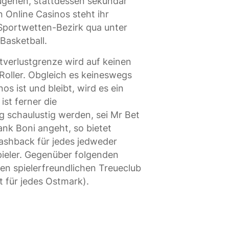
ugehen, stattdessen sekundär
 Online Casinos steht ihr
 Sportwetten-Bezirk qua unter
Basketball.
tverlustgrenze wird auf keinen
h Roller. Obgleich es keineswegs
s ist und bleibt, wird es ein
ist ferner die
 schaulustig werden, sei Mr Bet
ank Boni angeht, so bietet
shback für jedes jedweder
pieler. Gegenüber folgenden
en spielerfreundlichen Treueclub
t für jedes Ostmark).