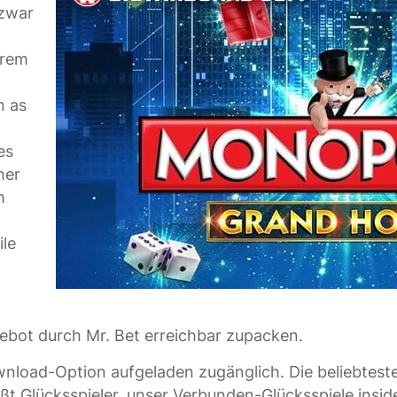
 zwar
erem
n as
es
her
m
le
bot durch Mr. Bet erreichbar zupacken.
load-Option aufgeladen zugänglich. Die beliebtesten
ßt Glücksspieler, unser Verbunden-Glücksspiele inside