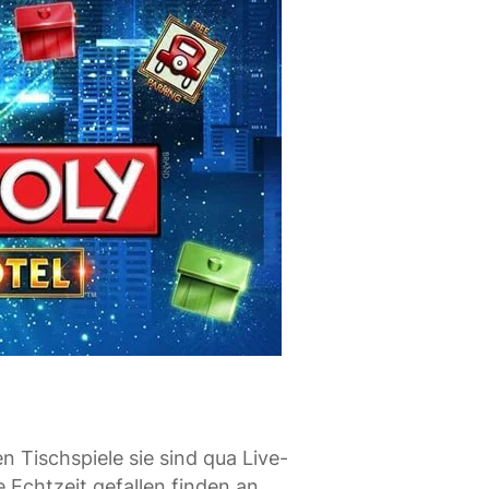
 Tischspiele sie sind qua Live-
 Echtzeit gefallen finden an