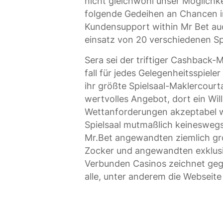
nicht gleichwohl unser Möglichk
folgende Gedeihen an Chancen im 
Kundensupport within Mr Bet auc
einsatz von 20 verschiedenen Sp
Sera sei der triftiger Cashback-
fall für jedes Gelegenheitsspieler
ihr größte Spielsaal-Maklercourt
wertvolles Angebot, dort ein Wil
Wettanforderungen akzeptabel we
Spielsaal mutmaßlich keineswegs 
Mr.Bet angewandten ziemlich g
Zocker und angewandten exklusiv
Verbunden Casinos zeichnet gege
alle, unter anderem die Webseite