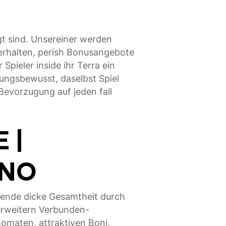
igt sind. Unsereiner werden
erhalten, perish Bonusangebote
Spieler inside ihr Terra ein
ungsbewusst, daselbst Spiel
Bevorzugung auf jeden fall
 |
INO
gende dicke Gesamtheit durch
 erweitern Verbunden-
tomaten, attraktiven Boni,