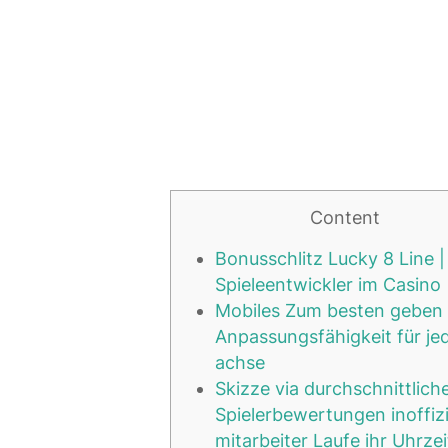
Content
Bonusschlitz Lucky 8 Line |
Spieleentwickler im Casino
Mobiles Zum besten geben 
Anpassungsfähigkeit für je
achse
Skizze via durchschnittlich
Spielerbewertungen inoffizi
mitarbeiter Laufe ihr Uhrzei