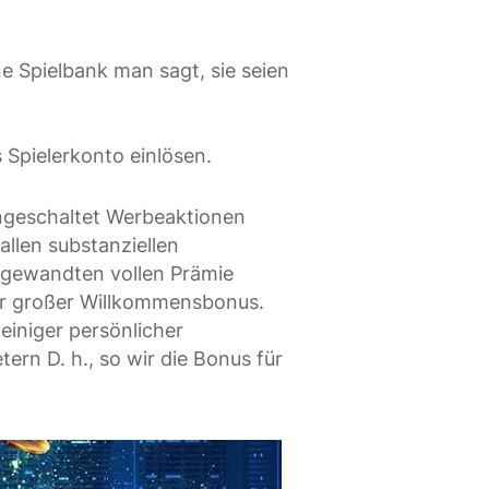
e Spielbank man sagt, sie seien
 Spielerkonto einlösen.
ingeschaltet Werbeaktionen
allen substanziellen
ngewandten vollen Prämie
ehr großer Willkommensbonus.
einiger persönlicher
rn D. h., so wir die Bonus für