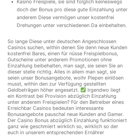
Kasino Freispiele, sie sind folglich keineswegs
doch der Bonus pro diese gute Einzahlung unter
anderem Diese vermögen unser kostenfrei
Drehungen unter verschiedenen Da einbehalten.
So lange Diese unter deutschen Angeschlossen
Casinos suchen, within denen Sie denn neue Kunden
kostenfrei Bares, einen für nüsse Freispielbonus,
Gutscheine unter anderem Promotionen ohne
Einzahlung beibehalten, man sagt, sie seien Sie an
dieser stelle richtig. Alles in allem man sagt, sie
seien unser Bonusangebote, woihr Piepen einlösen
musst, within den zur Verfügung gestellten
Geldbeträgen höher angesetzt.
Irgendwo liegt
ein Kontrast bei Provision abzüglich Einzahlung
unter anderem Freispielen? Für den Betreiber eines
Erreichbar Casinos bedeuten interessante
Bonusangebote pauschal neue Kunden and Gamer.
Der Casino Bonus abzüglich Einzahlung funktioniert
ganz wie geschmiert wirklich so, wirklich so der
euch in unserem entsprechenden Ernährer