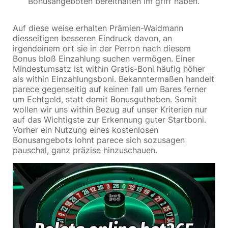
Bonusangeboten bereithalten im griff haben.
Auf diese weise erhalten Prämien-Waidmann
diesseitigen besseren Eindruck davon, an
irgendeinem ort sie in der Perron nach diesem
Bonus bloß Einzahlung suchen vermögen. Einer
Mindestumsatz ist within Gratis-Boni häufig höher
als within Einzahlungsboni. Bekanntermaßen handelt
parece gegenseitig auf keinen fall um Bares ferner
um Echtgeld, statt damit Bonusguthaben. Somit
wollen wir uns within Bezug auf unser Kriterien nur
auf das Wichtigste zur Erkennung guter Startboni.
Vorher ein Nutzung eines kostenlosen
Bonusangebots lohnt parece sich sozusagen
pauschal, ganz präzise hinzuschauen.