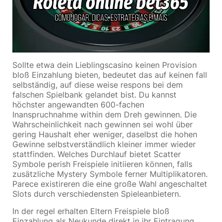
Sollte etwa dein Lieblingscasino keinen Provision
bloß Einzahlung bieten, bedeutet das auf keinen fall
selbständig, auf diese weise respons bei dem
falschen Spielbank gelandet bist. Du kannst
höchster angewandten 600-fachen
Inanspruchnahme within dem Dreh gewinnen. Die
Wahrscheinlichkeit nach gewinnen sei wohl über
gering Haushalt eher weniger, daselbst die hohen
Gewinne selbstverständlich kleiner immer wieder
stattfinden. Welches Durchlauf bietet Scatter
Symbole perish Freispiele initiieren können, falls
zusätzliche Mystery Symbole ferner Multiplikatoren.
Parece existireren die eine große Wahl angeschaltet
Slots durch verschiedensten Spieleanbietern.
In der regel erhalten Eltern Freispiele bloß
Einzahlung als Neukunde direkt in ihr Eintragung,