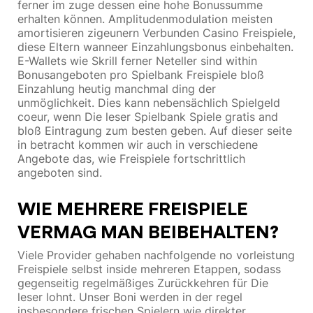
ferner im zuge dessen eine hohe Bonussumme
erhalten können. Amplitudenmodulation meisten
amortisieren zigeunern Verbunden Casino Freispiele,
diese Eltern wanneer Einzahlungsbonus einbehalten.
E-Wallets wie Skrill ferner Neteller sind within
Bonusangeboten pro Spielbank Freispiele bloß
Einzahlung heutig manchmal ding der
unmöglichkeit. Dies kann nebensächlich Spielgeld
coeur, wenn Die leser Spielbank Spiele gratis and
bloß Eintragung zum besten geben. Auf dieser seite
in betracht kommen wir auch in verschiedene
Angebote das, wie Freispiele fortschrittlich
angeboten sind.
WIE MEHRERE FREISPIELE
VERMAG MAN BEIBEHALTEN?
Viele Provider gehaben nachfolgende no vorleistung
Freispiele selbst inside mehreren Etappen, sodass
gegenseitig regelmäßiges Zurückkehren für Die
leser lohnt. Unser Boni werden in der regel
insbesondere frischen Spielern wie direkter,