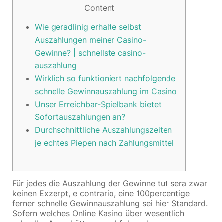
Content
Wie geradlinig erhalte selbst
Auszahlungen meiner Casino-
Gewinne? | schnellste casino-
auszahlung
Wirklich so funktioniert nachfolgende
schnelle Gewinnauszahlung im Casino
Unser Erreichbar-Spielbank bietet
Sofortauszahlungen an?
Durchschnittliche Auszahlungszeiten
je echtes Piepen nach Zahlungsmittel
Für jedes die Auszahlung der Gewinne tut sera zwar
keinen Exzerpt, e contrario, eine 100percentige
ferner schnelle Gewinnauszahlung sei hier Standard.
Sofern welches Online Kasino über wesentlich