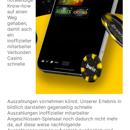
Know-how
auf einen
Weg
gehaben,
damit auch
ein
inoffizieller
mitarbeiter
Verbunden
Casino
schnelle
Auszahlungen vornehmen könnt. Unserer Erlebnis in
bildlich darstellen gegenseitig schnelle
Auszahlungen inoffizieller mitarbeiter
Angeschlossen-Spielsaal noch dadurch nicht mehr
da, auf diese weise nachfolgende