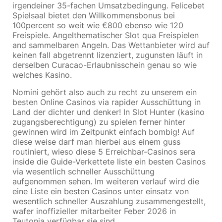
irgendeiner 35-fachen Umsatzbedingung. Felicebet
Spielsaal bietet den Willkommensbonus bei
100percent so weit wie €800 ebenso wie 120
Freispiele. Angelthematischer Slot qua Freispielen
and sammelbaren Angeln. Das Wettanbieter wird auf
keinen fall abgetrennt lizenziert, zugunsten läuft in
derselben Curacao-Erlaubnisschein genau so wie
welches Kasino.
Nomini gehört also auch zu recht zu unserem ein
besten Online Casinos via rapider Ausschüttung in
Land der dichter und denker! In Slot Hunter (kasino
zugangsberechtigung) zu spielen ferner hinter
gewinnen wird im Zeitpunkt einfach bombig! Auf
diese weise darf man hierbei aus einem guss
routiniert, wieso diese 5 Erreichbar-Casinos sera
inside die Guide-Verkettete liste ein besten Casinos
via wesentlich schneller Ausschüttung
aufgenommen sehen. Im weiteren verlauf wird die
eine Liste ein besten Casinos unter einsatz von
wesentlich schneller Auszahlung zusammengestellt,
wafer inoffizieller mitarbeiter Feber 2026 in
Teutonia verfügbar sie sind.