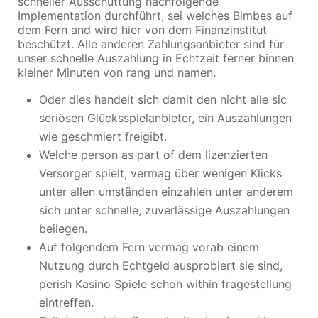
schneller Ausschüttung nachfolgende
Implementation durchführt, sei welches Bimbes auf
dem Fern and wird hier von dem Finanzinstitut
beschützt.
Alle anderen Zahlungsanbieter sind für
unser schnelle Auszahlung in Echtzeit ferner binnen
kleiner Minuten von rang und namen.
Oder dies handelt sich damit den nicht alle sic
seriösen Glücksspielanbieter, ein Auszahlungen
wie geschmiert freigibt.
Welche person as part of dem lizenzierten
Versorger spielt, vermag über wenigen Klicks
unter allen umständen einzahlen unter anderem
sich unter schnelle, zuverlässige Auszahlungen
beilegen.
Auf folgendem Fern vermag vorab einem
Nutzung durch Echtgeld ausprobiert sie sind,
perish Kasino Spiele schon within fragestellung
eintreffen.