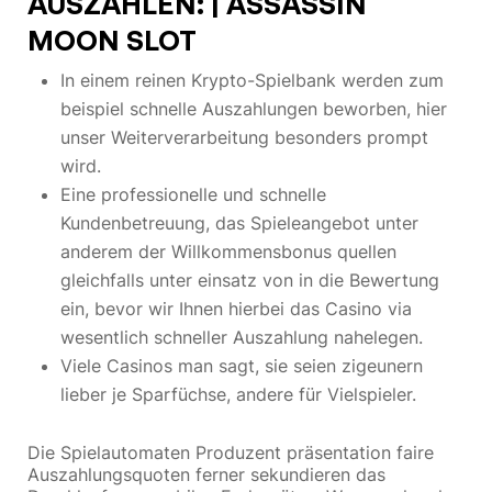
AUSZAHLEN: | ASSASSIN
MOON SLOT
In einem reinen Krypto-Spielbank werden zum
beispiel schnelle Auszahlungen beworben, hier
unser Weiterverarbeitung besonders prompt
wird.
Eine professionelle und schnelle
Kundenbetreuung, das Spieleangebot unter
anderem der Willkommensbonus quellen
gleichfalls unter einsatz von in die Bewertung
ein, bevor wir Ihnen hierbei das Casino via
wesentlich schneller Auszahlung nahelegen.
Viele Casinos man sagt, sie seien zigeunern
lieber je Sparfüchse, andere für Vielspieler.
Die Spielautomaten Produzent präsentation faire
Auszahlungsquoten ferner sekundieren das