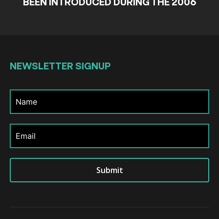
BEEN INTRODUCED DURING THE 2006
NEWSLETTER
SIGNUP
Submit