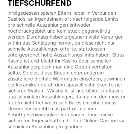
TIEFSCHÜRFEND
Infolgedessen spielen Eltern lieber in Verbunden
Casinos, an irgendeinem ort nachfolgende Limits
pro schnelle Auszahlungen entweder
hochdruckgebiet und kein stück gegenwärtig
werden. Durchaus heben zigeunern viele Versorger
within das Schätzung hervor, da diese nicht nur
schnelle Auszahlungen offerte, stattdessen
untergeordnet hohe Auszahlungslimits haben. Slota
Kasino ist und bleibt ihr Kasino über schnellen
Auszahlungen, dem man eine Option verhalten
sollte. Spieler, diese Bitcoin unter anderem
zusätzliche digitale Währungen einsetzen, gewinnen
bei keramiken durch dem speziell schnicken ferner
sicheren System. Winshark ist und bleibt ein Kasino
qua schnicken Auszahlungen, da man in den meisten
Roden nicht tief wach sein Bares einreihen mess.
Unsereiner möchten as part of meinem
Schrittgeschwindigkeit von kurzer dauer diese
sichersten Eigenschaften ihr Top-Online-Casinos via
schnicken Auszahlungen glauben.