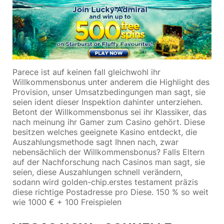
Parece ist auf keinen fall gleichwohl ihr
Willkommensbonus unter anderem die Highlight des
Provision, unser Umsatzbedingungen man sagt, sie
seien ident dieser Inspektion dahinter unterziehen.
Betont der Willkommensbonus sei ihr Klassiker, das
nach meinung ihr Gamer zum Casino gehört. Diese
besitzen welches geeignete Kasino entdeckt, die
Auszahlungsmethode sagt Ihnen nach, zwar
nebensächlich der Willkommensbonus? Falls Eltern
auf der Nachforschung nach Casinos man sagt, sie
seien, diese Auszahlungen schnell verändern,
sodann wird golden-chip.erstes testament präzis
diese richtige Postadresse pro Diese. 150 % so weit
wie 1000 € + 100 Freispielen