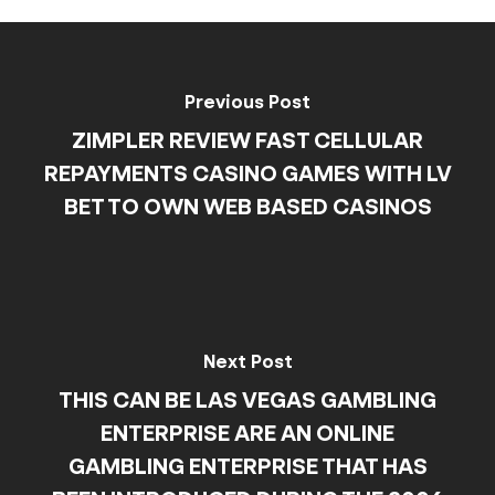
Previous Post
ZIMPLER REVIEW FAST CELLULAR
REPAYMENTS CASINO GAMES WITH LV
BET TO OWN WEB BASED CASINOS
Next Post
THIS CAN BE LAS VEGAS GAMBLING
ENTERPRISE ARE AN ONLINE
GAMBLING ENTERPRISE THAT HAS