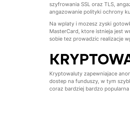
szyfrowania SSL oraz TLS, anga
angazowanie polityki ochrony k
Na wplaty i mozesz zyski gotowki
MasterCard, ktore istnieja jest
sobie tez prowadzic realizacje 
KRYPTOW
Kryptowaluty zapewniajace ano
dostep na funduszy, w tym szybk
coraz bardziej bardzo popularn