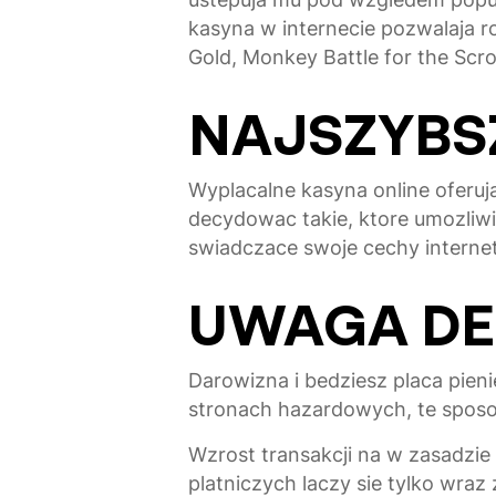
kasyna w internecie pozwalaja r
Gold, Monkey Battle for the Scroll
NAJSZYBS
Wyplacalne kasyna online oferu
decydowac takie, ktore umozliwi
swiadczace swoje cechy internet
UWAGA D
Darowizna i bedziesz placa pie
stronach hazardowych, te sposo
Wzrost transakcji na w zasadzie
platniczych laczy sie tylko wra