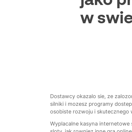
w swie
Dostawcy okazalo sie, ze zaloz
silniki i mozesz programy doste
osobiste rozwoju i skutecznego 
Wyplacalne kasyna internetowe 
sloty, jak rowniez inne gra onl