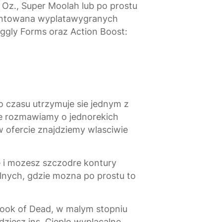
 Oz., Super Moolah lub po prostu
rantowana wyplatawygranych
iggly Forms oraz Action Boost:
o czasu utrzymuje sie jednym z
ie rozmawiamy o jednorekich
w ofercie znajdziemy wlasciwie
e i mozesz szczodre kontury
alnych, gdzie mozna po prostu to
Book of Dead, w malym stopniu
ziesz ins. Cieplo wyplacalne