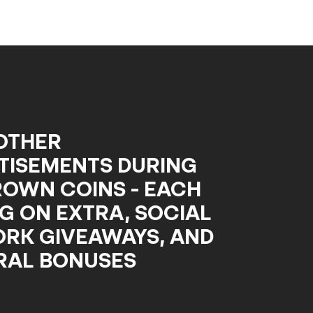
OTHER
TISEMENTS DURING
ROWN COINS - EACH
G ON EXTRA, SOCIAL
RK GIVEAWAYS, AND
RAL BONUSES