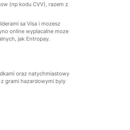
kow (np kodu CVV), razem z
liderami sa Visa i mozesz
syno online wyplacalne moze
lnych, jak Entropay.
odkami oraz natychmiastowy
h z grami hazardowymi byly