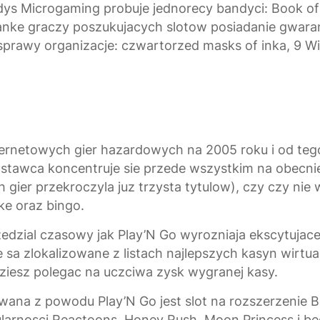
dys Microgaming probuje jednorecy bandyci: Book of
ianke graczy poszukujacych slotow posiadanie gwa
 sprawy organizacje: czwartorzed masks of inka, 9 W
ternetowych gier hazardowych na 2005 roku i od teg
ostawca koncentruje sie przede wszystkim na obecn
ier przekroczyla juz trzysta tytulow), czy czy nie 
tke oraz bingo.
zedzial czasowy jak Play’N Go wyrozniaja ekscytujac
 sa zlokalizowane z listach najlepszych kasyn wirtu
ziesz polegac na uczciwa zysk wygranej kasy.
wana z powodu Play’N Go jest slot na rozszerzenie 
arnosci Reactoons, Honey Rush, Moon Princess i bed