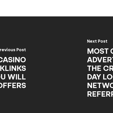
Next Post
MOST 
revious Post
CASINO
ADVER
KLINKS
THE C
U WILL
DAY LO
OFFERS
NETWO
REFER