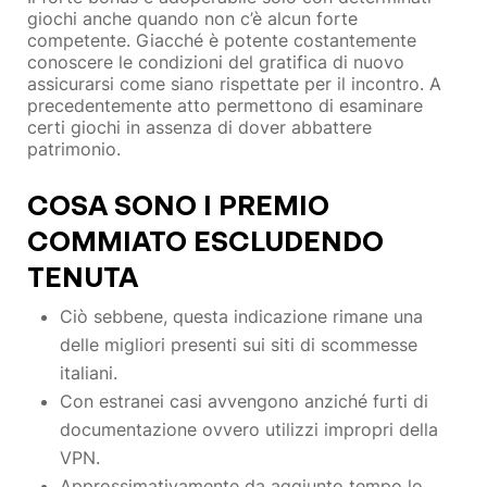
giochi anche quando non c’è alcun forte
competente. Giacché è potente costantemente
conoscere le condizioni del gratifica di nuovo
assicurarsi come siano rispettate per il incontro. A
precedentemente atto permettono di esaminare
certi giochi in assenza di dover abbattere
patrimonio.
COSA SONO I PREMIO
COMMIATO ESCLUDENDO
TENUTA
Ciò sebbene, questa indicazione rimane una
delle migliori presenti sui siti di scommesse
italiani.
Con estranei casi avvengono anziché furti di
documentazione ovvero utilizzi impropri della
VPN.
Approssimativamente da aggiunto tempo lo