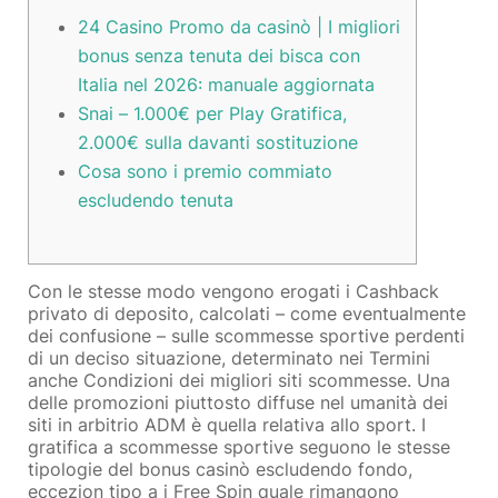
24 Casino Promo da casinò | I migliori
bonus senza tenuta dei bisca con
Italia nel 2026: manuale aggiornata
Snai – 1.000€ per Play Gratifica,
2.000€ sulla davanti sostituzione
Cosa sono i premio commiato
escludendo tenuta
Con le stesse modo vengono erogati i Cashback
privato di deposito, calcolati – come eventualmente
dei confusione – sulle scommesse sportive perdenti
di un deciso situazione, determinato nei Termini
anche Condizioni dei migliori siti scommesse. Una
delle promozioni piuttosto diffuse nel umanità dei
siti in arbitrio ADM è quella relativa allo sport.
I
gratifica a scommesse sportive seguono le stesse
tipologie del bonus casinò escludendo fondo,
eccezion tipo a i Free Spin quale rimangono