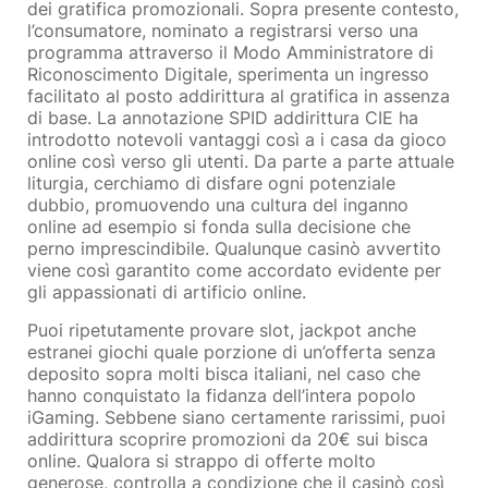
dei gratifica promozionali. Sopra presente contesto,
l’consumatore, nominato a registrarsi verso una
programma attraverso il Modo Amministratore di
Riconoscimento Digitale, sperimenta un ingresso
facilitato al posto addirittura al gratifica in assenza
di base. La annotazione SPID addirittura CIE ha
introdotto notevoli vantaggi così a i casa da gioco
online così verso gli utenti. Da parte a parte attuale
liturgia, cerchiamo di disfare ogni potenziale
dubbio, promuovendo una cultura del inganno
online ad esempio si fonda sulla decisione che
perno imprescindibile. Qualunque casinò avvertito
viene così garantito come accordato evidente per
gli appassionati di artificio online.
Puoi ripetutamente provare slot, jackpot anche
estranei giochi quale porzione di un’offerta senza
deposito sopra molti bisca italiani, nel caso che
hanno conquistato la fidanza dell’intera popolo
iGaming. Sebbene siano certamente rarissimi, puoi
addirittura scoprire promozioni da 20€ sui bisca
online. Qualora si strappo di offerte molto
generose, controlla a condizione che il casinò così