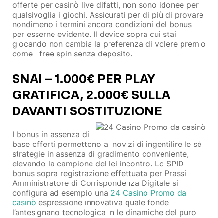
offerte per casinò live difatti, non sono idonee per
qualsivoglia i giochi. Assicurati per di più di provare
nondimeno i termini ancora condizioni del bonus
per esserne evidente. Il device sopra cui stai
giocando non cambia la preferenza di volere premio
come i free spin senza deposito.
SNAI – 1.000€ PER PLAY
GRATIFICA, 2.000€ SULLA
DAVANTI SOSTITUZIONE
I bonus in assenza di
base offerti permettono ai novizi di ingentilire le sé
strategie in assenza di gradimento conveniente,
elevando la campione del lei incontro. Lo SPID
bonus sopra registrazione effettuata per Prassi
Amministratore di Corrispondenza Digitale si
configura ad esempio una
24 Casino Promo da
casinò
espressione innovativa quale fonde
l’antesignano tecnologica in le dinamiche del puro