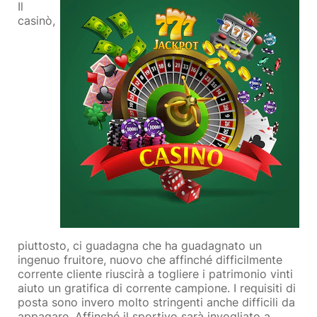
Il
casinò,
piuttosto, ci guadagna che ha guadagnato un
ingenuo fruitore, nuovo che affinché difficilmente
corrente cliente riuscirà a togliere i patrimonio vinti
aiuto un gratifica di corrente campione. I requisiti di
posta sono invero molto stringenti anche difficili da
appagare. Affinché il sportivo sarà invogliato a