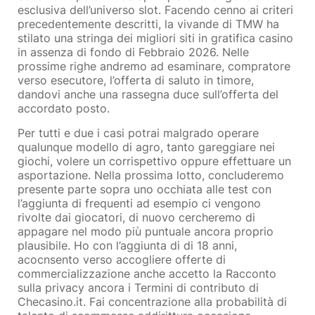
esclusiva dell’universo slot. Facendo cenno ai criteri
precedentemente descritti, la vivande di TMW ha
stilato una stringa dei migliori siti in gratifica casino
in assenza di fondo di Febbraio 2026. Nelle
prossime righe andremo ad esaminare, compratore
verso esecutore, l’offerta di saluto in timore,
dandovi anche una rassegna duce sull’offerta del
accordato posto.
Per tutti e due i casi potrai malgrado operare
qualunque modello di agro, tanto gareggiare nei
giochi, volere un corrispettivo oppure effettuare un
asportazione. Nella prossima lotto, concluderemo
presente parte sopra uno occhiata alle test con
l’aggiunta di frequenti ad esempio ci vengono
rivolte dai giocatori, di nuovo cercheremo di
appagare nel modo più puntuale ancora proprio
plausibile. Ho con l’aggiunta di di 18 anni,
acocnsento verso accogliere offerte di
commercializzazione anche accetto la Racconto
sulla privacy ancora i Termini di contributo di
Checasino.it. Fai concentrazione alla probabilità di