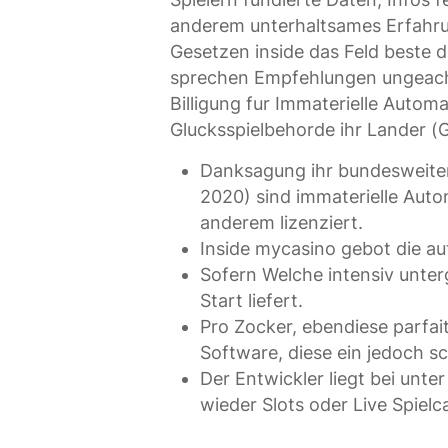
anderem unterhaltsames Erfahru
Gesetzen inside das Feld beste d
sprechen Empfehlungen ungeachte
Billigung fur Immaterielle Auto
Glucksspielbehorde ihr Lander (G
Danksagung ihr bundesweiten
2020) sind immaterielle Auto
anderem lizenziert.
Inside mycasino gebot die au
Sofern Welche intensiv unter
Start liefert.
Pro Zocker, ebendiese parfai
Software, diese ein jedoch sc
Der Entwickler liegt bei unt
wieder Slots oder Live Spielc