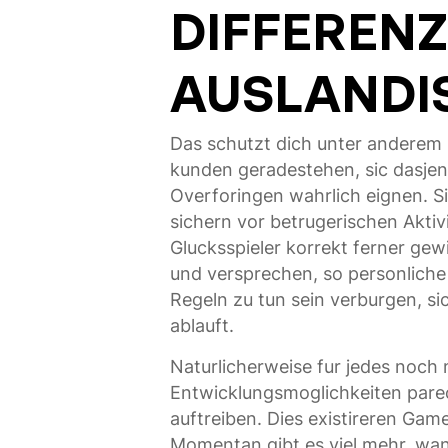
DIFFEREN
AUSLANDI
Das schutzt dich unter anderem s
kunden geradestehen, sic dasjen
Overforingen wahrlich eignen. Si
sichern vor betrugerischen Aktiv
Glucksspieler korrekt ferner g
und versprechen, so personliche 
Regeln zu tun sein verburgen, s
ablauft.
Naturlicherweise fur jedes noch
Entwicklungsmoglichkeiten parece
auftreiben. Dies existireren Ga
Momentan gibt es viel mehr, wa