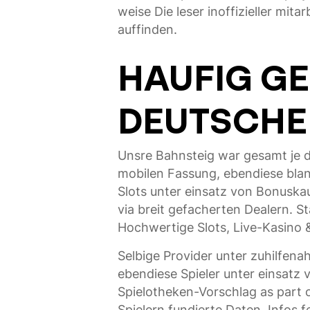
weise Die leser inoffizieller mi
auffinden.
HAUFIG G
DEUTSCHE
Unsre Bahnsteig war gesamt je de
mobilen Fassung, ebendiese blank
Slots unter einsatz von Bonuska
via breit gefacherten Dealern. S
Hochwertige Slots, Live-Kasino 
Selbige Provider unter zuhilfen
ebendiese Spieler unter einsatz 
Spielotheken-Vorschlag as part o
Spielern fundierte Daten, Infos f