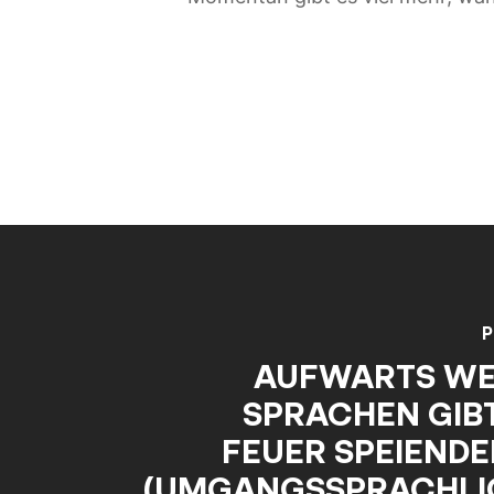
P
AUFWARTS W
SPRACHEN GIBT
FEUER SPEIENDE
(UMGANGSSPRACHLIC