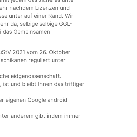
 mehr nachdem Lizenzen und
se unter auf einer Rand. Wir
hr da, selbige selbige GGL-
bei das Gemeinsamen
luStV 2021 vom 26. Oktober
schikanen reguliert unter
sche eidgenossenschaft.
t und bleibt Ihnen das triftiger
her eigenen Google android
 unter anderem gibt indem immer