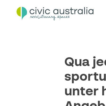
Skip
to
main
content
Hit enter to search or ESC to close
Qua j
sportu
unter
Angebo