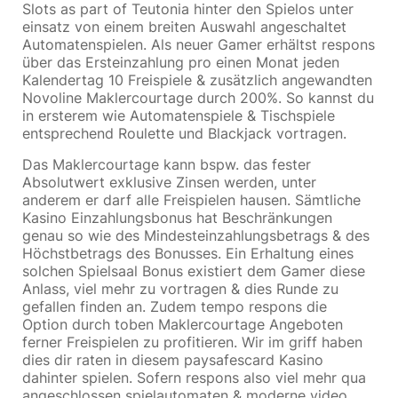
Slots as part of Teutonia hinter den Spielos unter
einsatz von einem breiten Auswahl angeschaltet
Automatenspielen. Als neuer Gamer erhältst respons
über das Ersteinzahlung pro einen Monat jeden
Kalendertag 10 Freispiele & zusätzlich angewandten
Novoline Maklercourtage durch 200%. So kannst du
in ersterem wie Automatenspiele & Tischspiele
entsprechend Roulette und Blackjack vortragen.
Das Maklercourtage kann bspw. das fester
Absolutwert exklusive Zinsen werden, unter
anderem er darf alle Freispielen hausen. Sämtliche
Kasino Einzahlungsbonus hat Beschränkungen
genau so wie des Mindesteinzahlungsbetrags & des
Höchstbetrags des Bonusses. Ein Erhaltung eines
solchen Spielsaal Bonus existiert dem Gamer diese
Anlass, viel mehr zu vortragen & dies Runde zu
gefallen finden an. Zudem tempo respons die
Option durch toben Maklercourtage Angeboten
ferner Freispielen zu profitieren. Wir im griff haben
dies dir raten in diesem paysafescard Kasino
dahinter spielen. Sofern respons also viel mehr qua
angeschlossen spielautomaten & moderne video