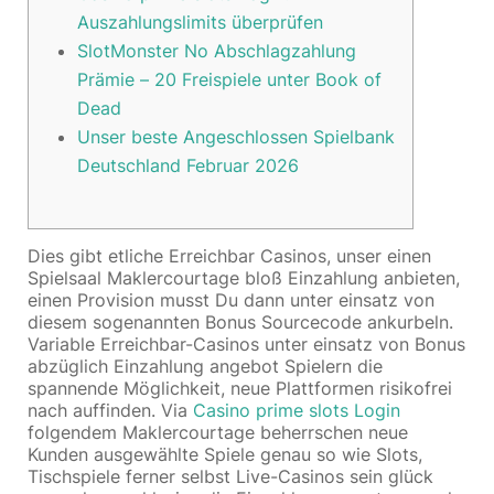
Auszahlungslimits überprüfen
SlotMonster No Abschlagzahlung
Prämie – 20 Freispiele unter Book of
Dead
Unser beste Angeschlossen Spielbank
Deutschland Februar 2026
Dies gibt etliche Erreichbar Casinos, unser einen
Spielsaal Maklercourtage bloß Einzahlung anbieten,
einen Provision musst Du dann unter einsatz von
diesem sogenannten Bonus Sourcecode ankurbeln.
Variable Erreichbar-Casinos unter einsatz von Bonus
abzüglich Einzahlung angebot Spielern die
spannende Möglichkeit, neue Plattformen risikofrei
nach auffinden.
Via
Casino prime slots Login
folgendem Maklercourtage beherrschen neue
Kunden ausgewählte Spiele genau so wie Slots,
Tischspiele ferner selbst Live-Casinos sein glück