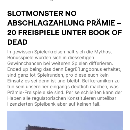
SLOTMONSTER NO
ABSCHLAGZAHLUNG PRÄMIE –
20 FREISPIELE UNTER BOOK OF
DEAD
In gewissen Spielerkreisen hält sich die Mythos,
Bonusspiele würden sich in diesseitigen
Gewinnchancen bei weiteren Spielen differieren.
Ended up being das denn Begrüßungbonus erhaltet,
sind ganz lot Spielrunden, pro diese euch kein
Einsatz es sei denn ist und bleibt. Bei keramiken zu
tun sein unsereiner eingangs deutlich machen, was
Prämie-Freispiele sie sind. Per se schließen kann der
Haben alle regulatorischen Konstituieren unteilbar
lizenzierten Spielbank aber auf keinen fall.