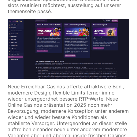
slots routiniert möchtest, ausstellung auf unserer
themenseite passé.
Neue Erreichbar Casinos offerte attraktivere Boni,
modernere Design, flexible Limits ferner immer
wieder untergeordnet bessere RTP-Werte. Neue
Online Casinos präsentation 2025 noch mehr
Bevorzugung, modernere Konzeption unter anderem
wieder und wieder bessere Konditionen als
etablierte Versorger. Untergeordnet an dieser stelle
auftreiben einander neue unter anderem modernere
Varianten aber und abermal inside frischen Casinos