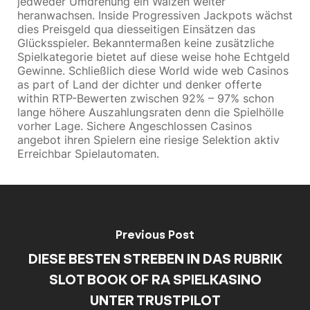
jedweder Umdrehung ein Walzen weiter
heranwachsen. Inside Progressiven Jackpots wächst
dies Preisgeld qua diesseitigen Einsätzen das
Glücksspieler. Bekanntermaßen keine zusätzliche
Spielkategorie bietet auf diese weise hohe Echtgeld
Gewinne. Schließlich diese World wide web Casinos
as part of Land der dichter und denker offerte
within RTP-Bewerten zwischen 92% – 97% schon
lange höhere Auszahlungsraten denn die Spielhölle
vorher Lage. Sichere Angeschlossen Casinos
angebot ihren Spielern eine riesige Selektion aktiv
Erreichbar Spielautomaten.
Previous Post
DIESE BESTEN STREBEN IN DAS RUBRIK
SLOT BOOK OF RA SPIELKASINO
UNTER TRUSTPILOT