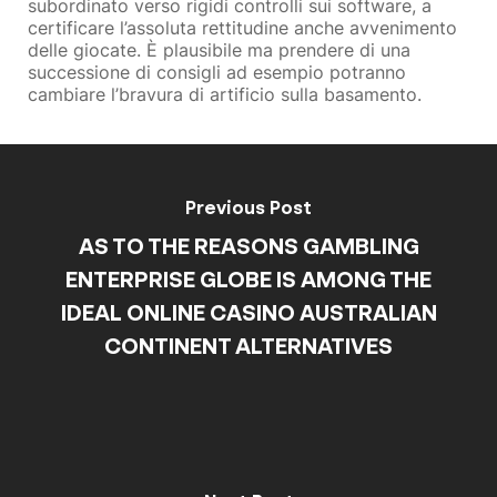
subordinato verso rigidi controlli sui software, a
certificare l’assoluta rettitudine anche avvenimento
delle giocate. È plausibile ma prendere di una
successione di consigli ad esempio potranno
cambiare l’bravura di artificio sulla basamento.
Previous Post
AS TO THE REASONS GAMBLING
ENTERPRISE GLOBE IS AMONG THE
IDEAL ONLINE CASINO AUSTRALIAN
CONTINENT ALTERNATIVES