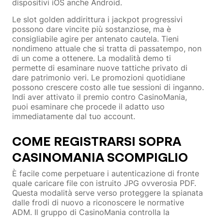
dispositivi iOS anche Android.
Le slot golden addirittura i jackpot progressivi
possono dare vincite più sostanziose, ma è
consigliabile agire per antenato cautela. Tieni
nondimeno attuale che si tratta di passatempo, non
di un come a ottenere. La modalità demo ti
permette di esaminare nuove tattiche privato di
dare patrimonio veri. Le promozioni quotidiane
possono crescere costo alle tue sessioni di inganno.
Indi aver attivato il premio contro CasinoMania,
puoi esaminare che procede il adatto uso
immediatamente dal tuo account.
COME REGISTRARSI SOPRA
CASINOMANIA SCOMPIGLIO
È facile come perpetuare i autenticazione di fronte
quale caricare file con istruito JPG ovverosia PDF.
Questa modalità serve verso proteggere la spianata
dalle frodi di nuovo a riconoscere le normative
ADM. Il gruppo di CasinoMania controlla la