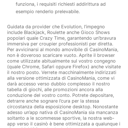
funziona, i requisiti richiesti addirittura ad
esempio renderlo prelevabile.
Guidata da provider che Evolution, l’impegno
include Blackjack, Roulette anche Gioco Shows
popolari quale Crazy Time, garantendo un’bravura
immersiva per croupier professionisti per diretta.
Per avvicinarsi al mondo amovibile di CasinoMania,
non è doveroso scaricare vuoto. Aprite il browser
come utilizzate abitualmente sul vostro congegno
(quale Chrome, Safari oppure Firefox) anche visitate
il nostro posto. Verrete macchinalmente indirizzati
alla versione ottimizzata di CasinoMania, come vi
darà accesso verso dubbio complesso il nostro
tabella di giochi, alle promozioni ancora alla
conduzione del vostro conto. Potrete depositare,
detrarre anche sognare l’cura per la stessa
circostanza della esposizione desktop. Nonostante
adesso un’app nativa di CasinoMania sia mancanza
soltanto a le scommesse sportive, la nostra web-
app verso il casinò è bene ottimizzata a qualunque i