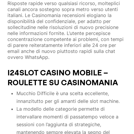
Risposte rapide verso qualsiasi ricorso, molteplici
canali ancora sostegno sopra metro verso utenti
italiani. Le Casinomania recensioni elogiano la
disponibilità del confidenziale, per adatto per
sollecitudine nelle risoluzioni di nuovo precisione
nelle informazioni fornite.
L’utente percepisce
concentrazione competente ai problemi, con tempi
di parere reiteratamente inferiori alle 24 ore per
email anche di nuovo piuttosto rapidi sulla chat
ovvero WhatsApp.
I24SLOT CASINO MOBILE –
ROULETTE SU CASINOMANIA
Mucchio Difficile è una scelta eccellente,
innanzitutto per gli amanti delle slot machine.
La modello delle categorie permette di
intervallare momenti di passatempo veloce a
sessioni con l’aggiunta di strategiche,
mantenendo sempre elevata la segno del