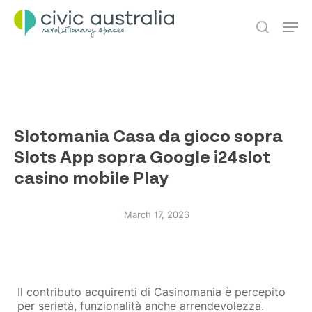
Skip
Men
to
main
search
content
Slotomania Casa da gioco sopra
Slots App sopra Google i24slot
casino mobile Play
March 17, 2026
Il contributo acquirenti di Casinomania è percepito
per serietà, funzionalità anche arrendevolezza.