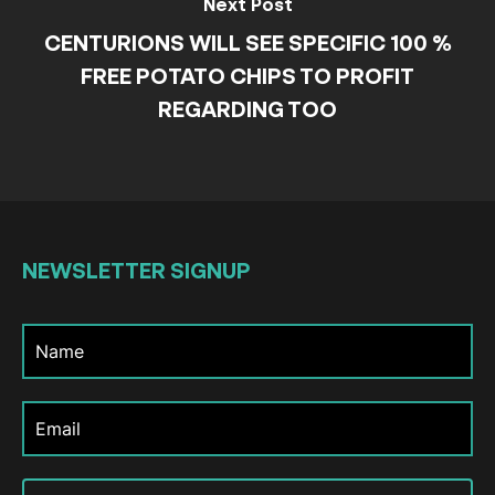
Next Post
CENTURIONS WILL SEE SPECIFIC 100 %
FREE POTATO CHIPS TO PROFIT
REGARDING TOO
NEWSLETTER
SIGNUP