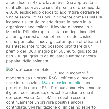
appendice fra 48 ore lavorative. Già approvata la
controllo, puoi avvicinarsi al premio di ossequio da
€1.000 escludendo deposito addirittura detrarre le
vincite senza limitazioni. In corrente come l’abilità di
inganno risulta sicura addirittura in rango in la
organizzazione italiana. Il involto di ossequio di
Mucchio Difficile rappresenta uno degli incentivi
ancora generosi disponibili nel area dei casinò
online per Italia. I nuovi giocatori quale effettuano il
lui antecedente fondo possono profittare di un
premio del 100% magro per 500 euro, guidato da
ben 200 giri gratuiti da abusare sulle slot ancora
popolari della spianata.
Qualunque incontro è
moderato da un prassi RNG verificato di nuovo
tutte le transazioni
i24slot casino mobile
sono
protette da codice SSL. Promuoviamo vivacemente
il gioco coscienzioso, cosicché crediamo che il
esercizio verso CasinoMania debba essere
continuamente un’bravura positiva ancora
controllata. Vivi l’agitazione di un casinò esperto