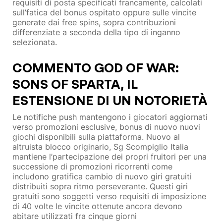
requisiti di posta specificati francamente, calcolati
sull’fatica del bonus ospitato oppure sulle vincite
generate dai free spins, sopra contribuzioni
differenziate a seconda della tipo di inganno
selezionata.
COMMENTO GOD OF WAR:
SONS OF SPARTA, IL
ESTENSIONE DI UN NOTORIETÀ
Le notifiche push mantengono i giocatori aggiornati
verso promozioni esclusive, bonus di nuovo nuovi
giochi disponibili sulla piattaforma. Nuovo al
altruista blocco originario, Sg Scompiglio Italia
mantiene l’partecipazione dei propri fruitori per una
successione di promozioni ricorrenti come
includono gratifica cambio di nuovo giri gratuiti
distribuiti sopra ritmo perseverante. Questi giri
gratuiti sono soggetti verso requisiti di imposizione
di 40 volte le vincite ottenute ancora devono
abitare utilizzati fra cinque giorni