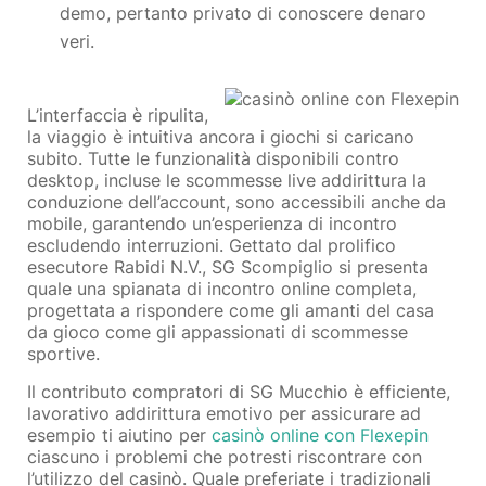
demo, pertanto privato di conoscere denaro
veri.
L’interfaccia è ripulita,
la viaggio è intuitiva ancora i giochi si caricano
subito. Tutte le funzionalità disponibili contro
desktop, incluse le scommesse live addirittura la
conduzione dell’account, sono accessibili anche da
mobile, garantendo un’esperienza di incontro
escludendo interruzioni. Gettato dal prolifico
esecutore Rabidi N.V., SG Scompiglio si presenta
quale una spianata di incontro online completa,
progettata a rispondere come gli amanti del casa
da gioco come gli appassionati di scommesse
sportive.
Il contributo compratori di SG Mucchio è efficiente,
lavorativo addirittura emotivo per assicurare ad
esempio ti aiutino per
casinò online con Flexepin
ciascuno i problemi che potresti riscontrare con
l’utilizzo del casinò. Quale preferiate i tradizionali