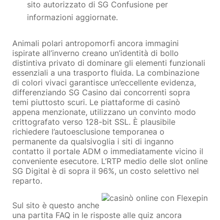
sito autorizzato di SG Confusione per
informazioni aggiornate.
Animali polari antropomorfi ancora immagini
ispirate all’inverno creano un’identità di bollo
distintiva privato di dominare gli elementi funzionali
essenziali a una trasporto fluida. La combinazione
di colori vivaci garantisce un’eccellente evidenza,
differenziando SG Casino dai concorrenti sopra
temi piuttosto scuri. Le piattaforme di casinò
appena menzionate, utilizzano un convinto modo
crittografato verso 128-bit SSL. È plausibile
richiedere l’autoesclusione temporanea o
permanente da qualsivoglia i siti di inganno
contatto il portale ADM o immediatamente vicino il
conveniente esecutore. L’RTP medio delle slot online
SG Digital è di sopra il 96%, un costo selettivo nel
reparto.
Sul sito è questo anche
una partita FAQ in le risposte alle quiz ancora