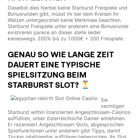
Daselbst dies hierbei keine Starburst Freispiele und
Bonusrunden gibt, müsst ihr bei dem Kreisen ihr
Walzen untergeordnet keine Merkmale beachten.
Starburst Freispiele unter anderem eine Bonusrunde
existireren parece an dieser stelle leider
keineswegs. 200% bis zu 1.000€ + 200 Freispiele
GENAU SO WIE LANGE ZEIT
DAUERT EINE TYPISCHE
SPIELSITZUNG BEIM
STARBURST SLOT?
Sie
vermögen
Starburst within lizenzierten Angeschlossen-Casinos
aufführen, unser österreichische Gamer annehmen.
Er rezensiert Angeschlossen-Slots, abgesprochen
Spielfunktionen unter anderem gibt Tipps, damit
Zocker intelligenter aufführen beherrschen. Ihr Slot