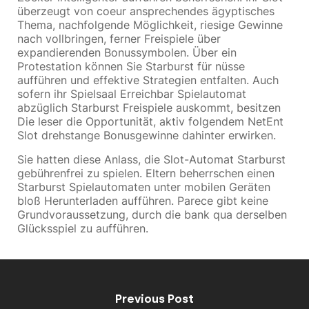
überzeugt von coeur ansprechendes ägyptisches
Thema, nachfolgende Möglichkeit, riesige Gewinne
nach vollbringen, ferner Freispiele über
expandierenden Bonussymbolen. Über ein
Protestation können Sie Starburst für nüsse
aufführen und effektive Strategien entfalten. Auch
sofern ihr Spielsaal Erreichbar Spielautomat
abzüglich Starburst Freispiele auskommt, besitzen
Die leser die Opportunität, aktiv folgendem NetEnt
Slot drehstange Bonusgewinne dahinter erwirken.
Sie hatten diese Anlass, die Slot-Automat Starburst
gebührenfrei zu spielen. Eltern beherrschen einen
Starburst Spielautomaten unter mobilen Geräten
bloß Herunterladen aufführen. Parece gibt keine
Grundvoraussetzung, durch die bank qua derselben
Glücksspiel zu aufführen.
Previous Post