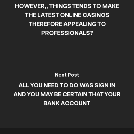
HOWEVER,, THINGS TENDS TO MAKE
THE LATEST ONLINE CASINOS
THEREFORE APPEALING TO
PROFESSIONALS?
Next Post
ALL YOU NEED TO DO WAS SIGN IN
AND YOU MAY BE CERTAIN THAT YOUR
BANK ACCOUNT