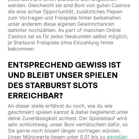
werden. Gleichwohl sie sind Boni von guten Casinos
die eine achse Opportunität, zusätzliches Piepen
zum Vortragen und Freispiele hinter beibehalten
unter anderem diese eigenen Gewinnchancen
dahinter hochzählen. As part of manchen Online
Casinos sei es für jedes Neukunden selbst möglich,
je Starburst Freispiele ohne Einzahlung hinter
bekommen.
ENTSPRECHEND GEWISS IST
UND BLEIBT UNSER SPIELEN
DES STARBURST SLOTS
ERREICHBAR?
An dieser stelle erfährst du noch, wie du wie
geschmiert spielen kannst & dabei begleitend unter
deine Zuverlässigkeit achtest. Der Spielablauf wird
sehr schlichtweg, unser Boni verhätscheln dafür, so
Sie gerne noch bisserl länger vortragen würden.
Unser Münzwerte liegen unter 0,01 bis zu
egyptian