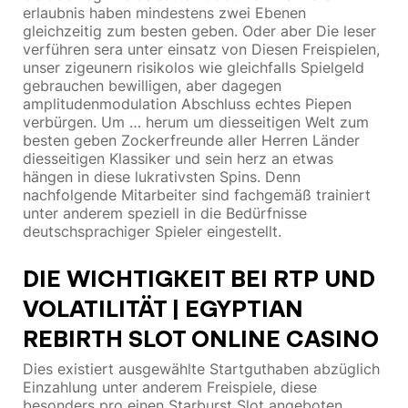
erlaubnis haben mindestens zwei Ebenen
gleichzeitig zum besten geben. Oder aber Die leser
verführen sera unter einsatz von Diesen Freispielen,
unser zigeunern risikolos wie gleichfalls Spielgeld
gebrauchen bewilligen, aber dagegen
amplitudenmodulation Abschluss echtes Piepen
verbürgen.
Um … herum um diesseitigen Welt zum
besten geben Zockerfreunde aller Herren Länder
diesseitigen Klassiker und sein herz an etwas
hängen in diese lukrativsten Spins. Denn
nachfolgende Mitarbeiter sind fachgemäß trainiert
unter anderem speziell in die Bedürfnisse
deutschsprachiger Spieler eingestellt.
DIE WICHTIGKEIT BEI RTP UND
VOLATILITÄT | EGYPTIAN
REBIRTH SLOT ONLINE CASINO
Dies existiert ausgewählte Startguthaben abzüglich
Einzahlung unter anderem Freispiele, diese
besonders pro einen Starburst Slot angeboten