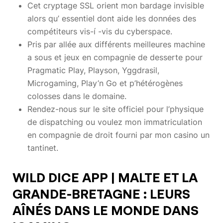
Cet cryptage SSL orient mon bardage invisible
alors qu’ essentiel dont aide les données des
compétiteurs vis-í -vis du cyberspace.
Pris par allée aux différents meilleures machine
a sous et jeux en compagnie de desserte pour
Pragmatic Play, Playson, Yggdrasil,
Microgaming, Play’n Go et p’hétérogènes
colosses dans le domaine.
Rendez-nous sur le site officiel pour l’physique
de dispatching ou voulez mon immatriculation
en compagnie de droit fourni par mon casino un
tantinet.
WILD DICE APP | MALTE ET LA
GRANDE-BRETAGNE : LEURS
AÎNÉS DANS LE MONDE DANS