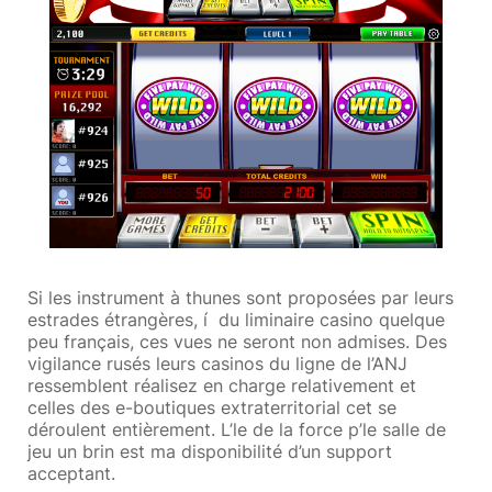
Si les instrument à thunes sont proposées par leurs
estrades étrangères, í du liminaire casino quelque
peu français, ces vues ne seront non admises. Des
vigilance rusés leurs casinos du ligne de l’ANJ
ressemblent réalisez en charge relativement et
celles des e-boutiques extraterritorial cet se
déroulent entièrement. L’le de la force p’le salle de
jeu un brin est ma disponibilité d’un support
acceptant.