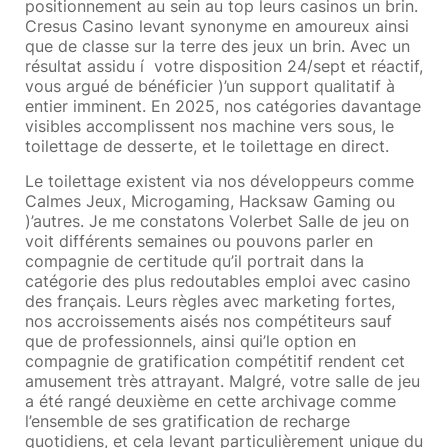
positionnement au sein au top leurs casinos un brin.
Cresus Casino levant synonyme en amoureux ainsi
que de classe sur la terre des jeux un brin. Avec un
résultat assidu í votre disposition 24/sept et réactif,
vous argué de bénéficier )’un support qualitatif à
entier imminent. En 2025, nos catégories davantage
visibles accomplissent nos machine vers sous, le
toilettage de desserte, et le toilettage en direct.
Le toilettage existent via nos développeurs comme
Calmes Jeux, Microgaming, Hacksaw Gaming ou
)’autres. Je me constatons Volerbet Salle de jeu on
voit différents semaines ou pouvons parler en
compagnie de certitude qu’il portrait dans la
catégorie des plus redoutables emploi avec casino
des français. Leurs règles avec marketing fortes,
nos accroissements aisés nos compétiteurs sauf
que de professionnels, ainsi qui’le option en
compagnie de gratification compétitif rendent cet
amusement très attrayant. Malgré, votre salle de jeu
a été rangé deuxième en cette archivage comme
l’ensemble de ses gratification de recharge
quotidiens, et cela levant particulièrement unique du