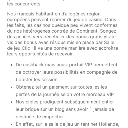
les concurrents.
Nos français habitant en d’allogènes région
européens peuvent repérer du jeu de casino. Dans
les faits, les casinos quelque peu vivent conformes
du nos hétérogènes contrée de Continent. Songez
des années vers bénéficier des bonus gratis vis-à-
vis des bonus avec résidus mis en place par Salle
de jeu Clic ; il va une bonne manière avec accroître
leurs opportunités de recevoir.
De cashback mais auusi portail VIP permettent
de octroyer leurs possibilités en compagnie de
booster les session.
Obtenez tel un paiement sur toutes les les
pertes de la journée selon votre morceau VIP.
Nos cibles prodiguent subséquemment entier
leur brique sur un blog sans avoir í jamais de
destinée de empocher.
En effet, sur le salle de jeu un tantinet Hollande,