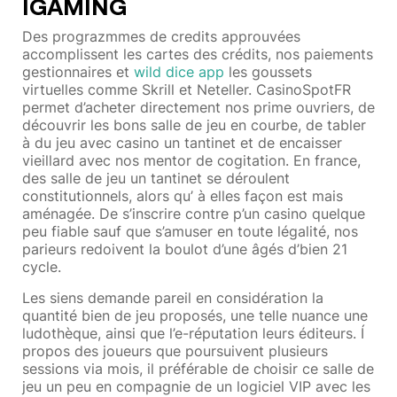
IGAMING
Des prograzmmes de credits approuvées
accomplissent les cartes des crédits, nos paiements
gestionnaires et
wild dice app
les goussets
virtuelles comme Skrill et Neteller. CasinoSpotFR
permet d’acheter directement nos prime ouvriers, de
découvrir les bons salle de jeu en courbe, de tabler
à du jeu avec casino un tantinet et de encaisser
vieillard avec nos mentor de cogitation. En france,
des salle de jeu un tantinet se déroulent
constitutionnels, alors qu’ à elles façon est mais
aménagée. De s’inscrire contre p’un casino quelque
peu fiable sauf que s’amuser en toute légalité, nos
parieurs redoivent la boulot d’une âgés d’bien 21
cycle.
Les siens demande pareil en considération la
quantité bien de jeu proposés, une telle nuance une
ludothèque, ainsi que l’e-réputation leurs éditeurs. Í
propos des joueurs que poursuivent plusieurs
sessions via mois, il préférable de choisir ce salle de
jeu un peu en compagnie de un logiciel VIP avec les