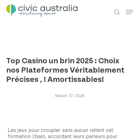
Skip
Men
to
main
search
content
Top Casino un brin 2025 : Choix
nos Plateformes Véritablement
Précises , ! Amortissables!
March 17, 2026
Les jeux pour croupier sans aucun relient cet
formation )’bain, accordant leurs parieurs pour