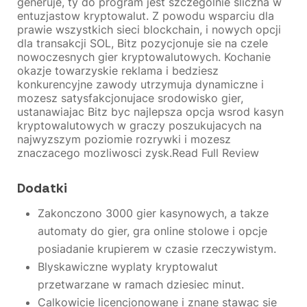
generuje, ty do program jest szczegolnie sliczna w
entuzjastow kryptowalut. Z powodu wsparciu dla
prawie wszystkich sieci blockchain, i nowych opcji
dla transakcji SOL, Bitz pozycjonuje sie na czele
nowoczesnych gier kryptowalutowych. Kochanie
okazje towarzyskie reklama i bedziesz
konkurencyjne zawody utrzymuja dynamiczne i
mozesz satysfakcjonujace srodowisko gier,
ustanawiajac Bitz byc najlepsza opcja wsrod kasyn
kryptowalutowych w graczy poszukujacych na
najwyzszym poziomie rozrywki i mozesz
znaczacego mozliwosci zysk.Read Full Review
Dodatki
Zakonczono 3000 gier kasynowych, a takze
automaty do gier, gra online stolowe i opcje
posiadanie krupierem w czasie rzeczywistym.
Blyskawiczne wyplaty kryptowalut
przetwarzane w ramach dziesiec minut.
Calkowicie licencjonowane i znane stawac sie