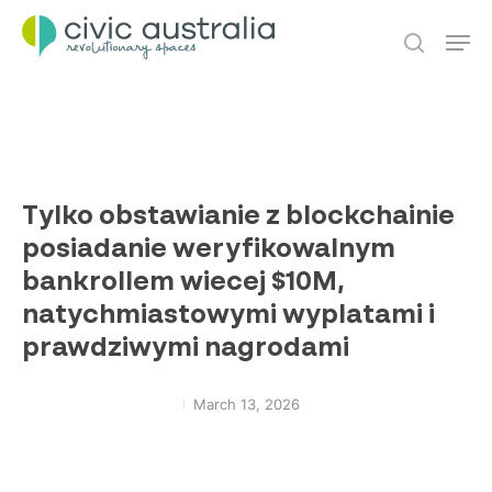
Skip
Men
to
main
search
content
Tylko obstawianie z blockchainie
posiadanie weryfikowalnym
bankrollem wiecej $10M,
natychmiastowymi wyplatami i
prawdziwymi nagrodami
March 13, 2026