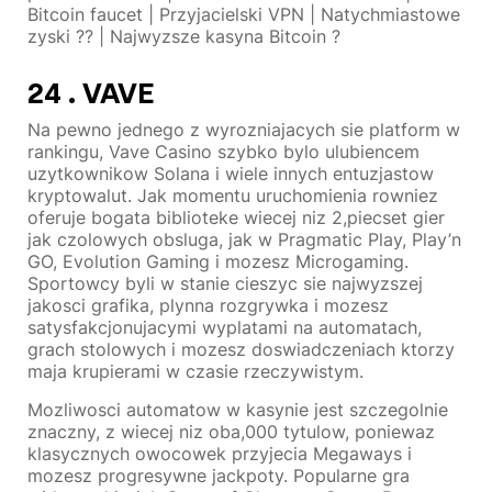
Bitcoin faucet | Przyjacielski VPN | Natychmiastowe
zyski ?? | Najwyzsze kasyna Bitcoin ?
24 . VAVE
Na pewno jednego z wyrozniajacych sie platform w
rankingu, Vave Casino szybko bylo ulubiencem
uzytkownikow Solana i wiele innych entuzjastow
kryptowalut. Jak momentu uruchomienia rowniez
oferuje bogata biblioteke wiecej niz 2,piecset gier
jak czolowych obsluga, jak w Pragmatic Play, Play’n
GO, Evolution Gaming i mozesz Microgaming.
Sportowcy byli w stanie cieszyc sie najwyzszej
jakosci grafika, plynna rozgrywka i mozesz
satysfakcjonujacymi wyplatami na automatach,
grach stolowych i mozesz doswiadczeniach ktorzy
maja krupierami w czasie rzeczywistym.
Mozliwosci automatow w kasynie jest szczegolnie
znaczny, z wiecej niz oba,000 tytulow, poniewaz
klasycznych owocowek przyjecia Megaways i
mozesz progresywne jackpoty. Popularne gra