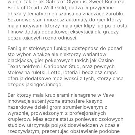
wideo, takie-jak Gates of Olympus, Sweet Bonanza,
Book of Dead i Wolf Gold, dadza ci przyjemne
obszary tematyczne i szansa na znaczace zarobki.
Sezonowe stan i mozesz automaty do gier ktorzy
maja motywami ktorzy maja gier klipy lub po prostu
filmow dodaja dodatkowej ekscytacji dla graczy
poszukujacych roznorodnosci.
Fani gier stolowych funkcje dostepnosc do ponad
sto wybor, a takze ale niektorzy wariantow
blackjacka, gier pokerowych takich jak Casino
Texas hold’em i Caribbean Stud, oraz pewnych
stolow na ruletki. Lotto, loteria i bedziesz craps
oferuja dodatkowe mozliwosci z tych, ktorzy chca
czegos jakiegos innego.
Bar ktorzy maja krupierami nienagrane w Vave
innowacje autentyczna atmosfere kasyno
hazardowe dzieki grom strumieniowanym z
wyraznie, prowadzonym z profesjonalnych
krupierow. Miesieczne status poniewaz czolowych
studiow utrzymuja polysk doswiadczen w czasie
rzeczywistym, prezentujac obstawianie podobne