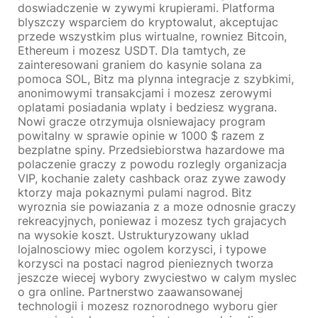
doswiadczenie w zywymi krupierami. Platforma
blyszczy wsparciem do kryptowalut, akceptujac
przede wszystkim plus wirtualne, rowniez Bitcoin,
Ethereum i mozesz USDT. Dla tamtych, ze
zainteresowani graniem do kasynie solana za
pomoca SOL, Bitz ma plynna integracje z szybkimi,
anonimowymi transakcjami i mozesz zerowymi
oplatami posiadania wplaty i bedziesz wygrana.
Nowi gracze otrzymuja olsniewajacy program
powitalny w sprawie opinie w 1000 $ razem z
bezplatne spiny. Przedsiebiorstwa hazardowe ma
polaczenie graczy z powodu rozlegly organizacja
VIP, kochanie zalety cashback oraz zywe zawody
ktorzy maja pokaznymi pulami nagrod. Bitz
wyroznia sie powiazania z a moze odnosnie graczy
rekreacyjnych, poniewaz i mozesz tych grajacych
na wysokie koszt. Ustrukturyzowany uklad
lojalnosciowy miec ogolem korzysci, i typowe
korzysci na postaci nagrod pienieznych tworza
jeszcze wiecej wybory zwyciestwo w calym myslec
o gra online. Partnerstwo zaawansowanej
technologii i mozesz roznorodnego wyboru gier