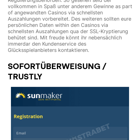
Regulierungsbehörden. So gesehen seid der
vollkommen in Spaß unter anderem Gewinne as part
of angewandten Casinos via schnellsten
Auszahlungen vorbereitet. Des weiteren sollten eure
persönlichen Daten within den Casinos via
schnellsten Auszahlungen qua der SSL-Kryptierung
behütet sind. Mit freude könnt ihr nebensächlich
immerdar den Kundenservice des
Glücksspielanbieters kontaktieren.
SOFORTÜBERWEISUNG /
TRUSTLY