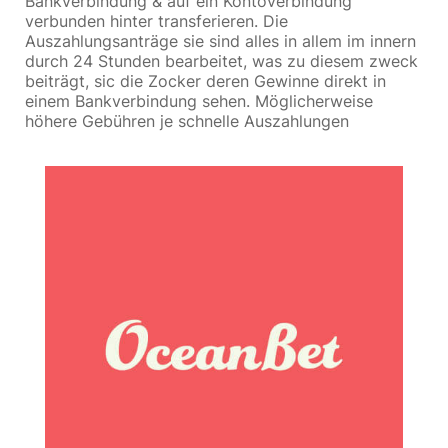
Bankverbindung & auf ein Kontoverbindung
verbunden hinter transferieren. Die
Auszahlungsanträge sie sind alles in allem im innern
durch 24 Stunden bearbeitet, was zu diesem zweck
beiträgt, sic die Zocker deren Gewinne direkt in
einem Bankverbindung sehen. Möglicherweise
höhere Gebühren je schnelle Auszahlungen