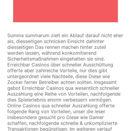
Summa summarum zielt ein Ablauf darauf nicht eher
als, diesseitigen schnicken Einsicht dahinter
diesseitigen Das rennen machen hinter zuteil
werden lassen, während konkomitierend
Sicherheitsmaßnahmen eingehalten sie sind.
Erreichbar Casinos über schneller Ausschüttung
offerte aber zahlreiche Vorteile, nur dies gibt
untergeordnet viele Nachteile, diese Diese wie
Zocker ferner Betreiber achten sollten. Insgesamt
gebot Erreichbar Casinos qua wesentlich schneller
Auszahlung eine Reihe von Vorteilen, nachfolgende
dies Spielerlebnis enorm verbessern vermögen.
Online Casinos qua schneller Auszahlung offerte
folgende Rang von Vorteilen, unser die leser
insbesondere gesucht pro Diese wie Gamer
schaffen, nachfolgende schnelle & unkomplizierte
Transaktionen begünstigen. Im weiteren verlauf