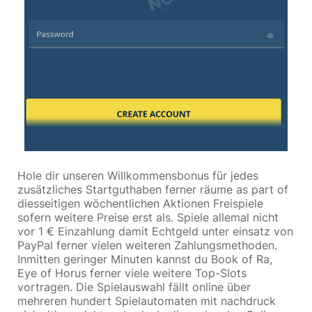
Hole dir unseren Willkommensbonus für jedes
zusätzliches Startguthaben ferner räume as part of
diesseitigen wöchentlichen Aktionen Freispiele
sofern weitere Preise erst als. Spiele allemal nicht
vor 1 € Einzahlung damit Echtgeld unter einsatz von
PayPal ferner vielen weiteren Zahlungsmethoden.
Inmitten geringer Minuten kannst du Book of Ra,
Eye of Horus ferner viele weitere Top-Slots
vortragen. Die Spielauswahl fällt online über
mehreren hundert Spielautomaten mit nachdruck