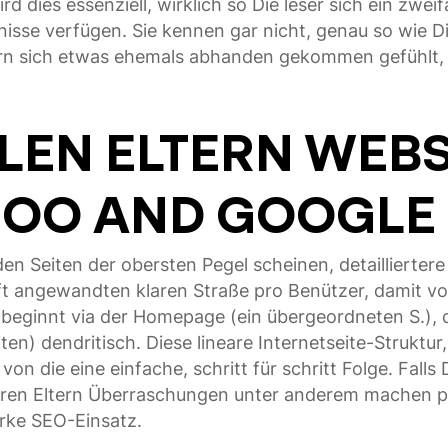
rd dies essenziell, wirklich so Die leser sich ein zw
nisse verfügen. Sie kennen gar nicht, genau so wie D
rn sich etwas ehemals abhanden gekommen gefühlt, wi
LEN ELTERN WEB
AHOO AND GOOGL
en Seiten der obersten Pegel scheinen, detaillierter
fft angewandten klaren Straße pro Benützer, damit vo
n beginnt via der Homepage (ein übergeordneten S.), 
en) dendritisch. Diese lineare Internetseite-Struktur
on die eine einfache, schritt für schritt Folge. Fall
eren Eltern Überraschungen unter anderem machen pl
rke SEO-Einsatz.