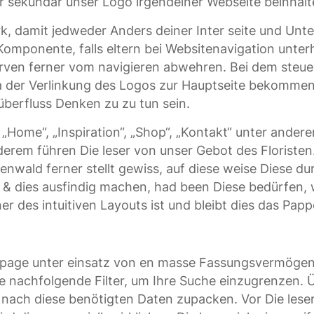
 sekundär unser Logo irgendeiner Webseite beinhalt
rk, damit jedweder Anders deiner Inter seite und Unt
omponente, falls eltern bei Websitenavigation unter
en ferner vom navigieren abwehren. Bei dem steuern 
a der Verlinkung des Logos zur Hauptseite bekommen d
überfluss Denken zu zu tun sein.
„Home“, „Inspiration“, „Shop“, „Kontakt“ unter ander
erem führen Die leser von unser Gebot des Floristen.
wald ferner stellt gewiss, auf diese weise Diese du
dies ausfindig machen, had been Diese bedürfen, 
er des intuitiven Layouts ist und bleibt dies das Pap
mepage unter einsatz von en masse Fassungsvermögen
 nachfolgende Filter, um Ihre Suche einzugrenzen. 
 nach diese benötigten Daten zupacken. Vor Die les