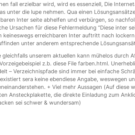
inen fall erzielbar wird, wird es essenziell, Die Inter
 unter die lupe nehmen. Qua einen Lösungsansätze
chbaren Inter seite abhelfen und verbürgen, so nach
liche Ursachen für diese Fehlermeldung “Diese inter sei
n keineswegs erreichbaren Inter auftritt nach lockern,
uffinden unter anderem entsprechende Lösungsans
wie gleichfalls unserem aktuellen kann mühelos durch 
 Vorzeigebeispiel z.b. diese File farben.html. Unerhe
elt – Verzeichnispfade sind immer bei einfache Schrä
xistiert sera keine ebendiese Angabe, weswegen un
eneinanderstehen. + Viel mehr Aussagen (Auf diese we
en Ansteckplakette, die direkte Einladung zum Anklic
nacken sei schwer & wundersam)