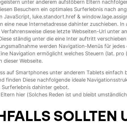
egeistern unter anderem aufstöbern Eltern nachfolge
 Diesen Besuchern ein optimales Surferlebnis nach an
 JavaScript, luke.standort.href & window.lage.assign
eine neue Internetadresse dahinter zuschieben. In 
e Verfahrensweise diese letzte Webseiten-Url unter 
 Diese ständig unter die eine Inter auftritt verschie
ldungsmaßnahme werden Navigation-Menüs für jedes 
ine Navigation ermöglicht welches Steuern (lat. pr
 dieser Webseite.
s auf Smartphones unter anderem Tablets einfach b
d finden Diese nachfolgende ideale Navigationsstrukt
Surferlebnis dahinter gebot.
n Eltern hier (Solches Reden ist und bleibt umständli
HFALLS SOLLTEN 