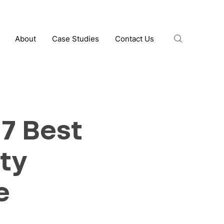
search
About
Case Studies
Contact Us
7 Best
ty
e