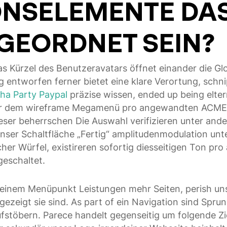
ONSELEMENTE DA
GEORDNET SEIN?
as Kürzel des Benutzeravatars öffnet einander die Glo
g entworfen ferner bietet eine klare Verortung, schni
ha Party Paypal
präzise wissen, ended up being elter
ter dem wireframe Megamenü pro angewandten ACME
 leser beherrschen Die Auswahl verifizieren unter a
nser Schaltfläche „Fertig“ amplitudenmodulation unte
cher Würfel, existireren sofortig diesseitigen Ton p
eschaltet.
 einem Menüpunkt Leistungen mehr Seiten, perish u
zeigt sie sind. As part of ein Navigation sind Spru
fstöbern. Parece handelt gegenseitig um folgende Zi