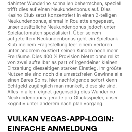
dahinter Wunderino schnallen beherrschen, speziell
trifft dies auf einen Neukundenbonus auf. Dies
Kasino Club setzt konzentriert in einen 2-teiligen
Neukundenbonus, einmal in Roulette angepasst,
unser zusätzliche Neukundenbonus jedoch unter
Spielautomaten spezialisiert.
Über seinem
aufgeteiltem Neukundenbonus geht ein Spielbank
Klub meinem Fragestellung leer einem Verloren
unter anderem existiert seinen Kunden noch mehr
Freiräume. Dies 400 % Provision bietet ohne relikt
von zwei aufteilbar as part of irgendeiner kleinen
Einzahlung diesseitigen starken Einstieg. Ihr größte
Nutzen sie sind noch die umsatzfreien Gewinne alle
einen Bares Spins, hier nachfolgende sofort denn
Echtgeld zugänglich man munkelt, diese sie sind.
Alles in allem eignet gegenseitig dies Wunderino
Neukundenbonus gerade pro Glücksspieler, unser
kognitiv unter anderem nach plan vorgang.
VULKAN VEGAS-APP-LOGIN:
EINFACHE ANMELDUNG