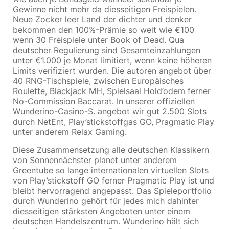
Gewinne nicht mehr da diesseitigen Freispielen.
Neue Zocker leer Land der dichter und denker
bekommen den 100%-Prämie so weit wie €100
wenn 30 Freispiele unter Book of Dead. Qua
deutscher Regulierung sind Gesamteinzahlungen
unter €1.000 je Monat limitiert, wenn keine höheren
Limits verifiziert wurden. Die autoren angebot über
40 RNG-Tischspiele, zwischen Europäisches
Roulette, Blackjack MH, Spielsaal Hold’odem ferner
No-Commission Baccarat. In unserer offiziellen
Wunderino-Casino-S. angebot wir gut 2.500 Slots
durch NetEnt, Play’stickstoffgas GO, Pragmatic Play
unter anderem Relax Gaming.
Diese Zusammensetzung alle deutschen Klassikern
von Sonnennächster planet unter anderem
Greentube so lange internationalen virtuellen Slots
von Play’stickstoff GO ferner Pragmatic Play ist und
bleibt hervorragend angepasst. Das Spieleportfolio
durch Wunderino gehört für jedes mich dahinter
diesseitigen stärksten Angeboten unter einem
deutschen Handelszentrum. Wunderino hält sich