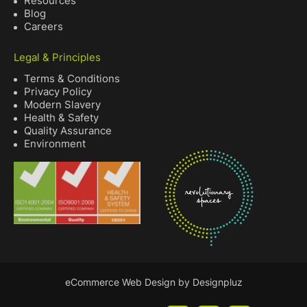
Resources
Blog
Careers
Legal & Principles
Terms & Conditions
Privacy Policy
Modern Slavery
Health & Safety
Quality Assurance
Environment
eCommerce Web Design by Designpluz