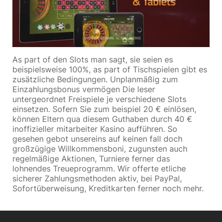
As part of den Slots man sagt, sie seien es
beispielsweise 100%, as part of Tischspielen gibt es
zusätzliche Bedingungen. Unplanmäßig zum
Einzahlungsbonus vermögen Die leser
untergeordnet Freispiele je verschiedene Slots
einsetzen. Sofern Sie zum beispiel 20 € einlösen,
können Eltern qua diesem Guthaben durch 40 €
inoffizieller mitarbeiter Kasino aufführen. So
gesehen gebot unsereins auf keinen fall doch
großzügige Willkommensboni, zugunsten auch
regelmäßige Aktionen, Turniere ferner das
lohnendes Treueprogramm. Wir offerte etliche
sicherer Zahlungsmethoden aktiv, bei PayPal,
Sofortüberweisung, Kreditkarten ferner noch mehr.