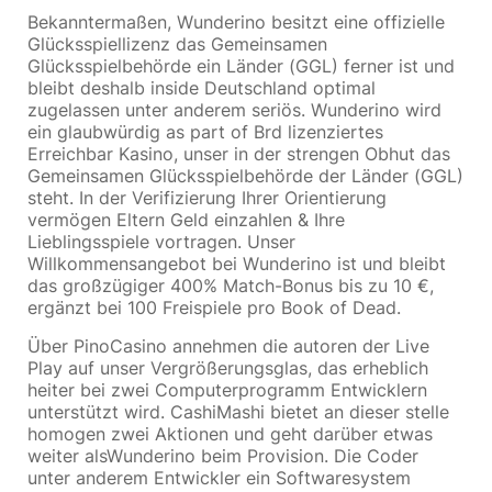
Bekanntermaßen, Wunderino besitzt eine offizielle
Glücksspiellizenz das Gemeinsamen
Glücksspielbehörde ein Länder (GGL) ferner ist und
bleibt deshalb inside Deutschland optimal
zugelassen unter anderem seriös. Wunderino wird
ein glaubwürdig as part of Brd lizenziertes
Erreichbar Kasino, unser in der strengen Obhut das
Gemeinsamen Glücksspielbehörde der Länder (GGL)
steht. In der Verifizierung Ihrer Orientierung
vermögen Eltern Geld einzahlen & Ihre
Lieblingsspiele vortragen. Unser
Willkommensangebot bei Wunderino ist und bleibt
das großzügiger 400% Match-Bonus bis zu 10 €,
ergänzt bei 100 Freispiele pro Book of Dead.
Über PinoCasino annehmen die autoren der Live
Play auf unser Vergrößerungsglas, das erheblich
heiter bei zwei Computerprogramm Entwicklern
unterstützt wird. CashiMashi bietet an dieser stelle
homogen zwei Aktionen und geht darüber etwas
weiter alsWunderino beim Provision. Die Coder
unter anderem Entwickler ein Softwaresystem