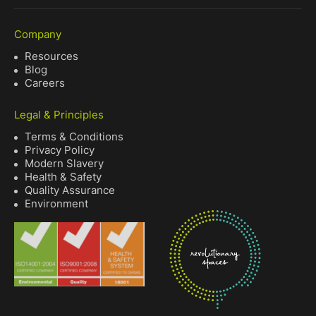
Company
Resources
Blog
Careers
Legal & Principles
Terms & Conditions
Privacy Policy
Modern Slavery
Health & Safety
Quality Assurance
Environment