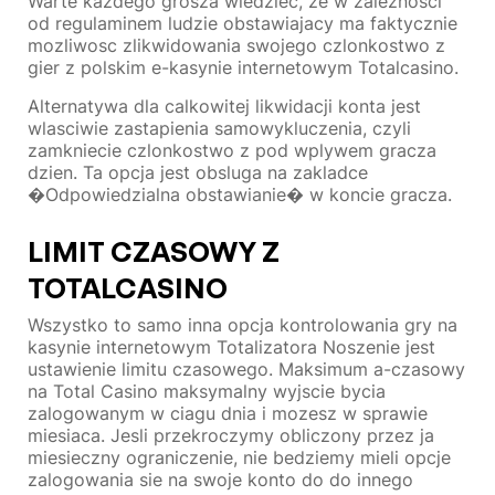
Warte kazdego grosza wiedziec, ze w zaleznosci
od regulaminem ludzie obstawiajacy ma faktycznie
mozliwosc zlikwidowania swojego czlonkostwo z
gier z polskim e-kasynie internetowym Totalcasino.
Alternatywa dla calkowitej likwidacji konta jest
wlasciwie zastapienia samowykluczenia, czyli
zamkniecie czlonkostwo z pod wplywem gracza
dzien. Ta opcja jest obsluga na zakladce
�Odpowiedzialna obstawianie� w koncie gracza.
LIMIT CZASOWY Z
TOTALCASINO
Wszystko to samo inna opcja kontrolowania gry na
kasynie internetowym Totalizatora Noszenie jest
ustawienie limitu czasowego. Maksimum a-czasowy
na Total Casino maksymalny wyjscie bycia
zalogowanym w ciagu dnia i mozesz w sprawie
miesiaca. Jesli przekroczymy obliczony przez ja
miesieczny ograniczenie, nie bedziemy mieli opcje
zalogowania sie na swoje konto do do innego