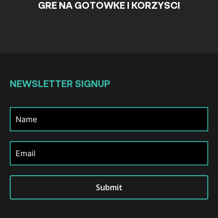
GRE NA GOTOWKE I KORZYSCI
NEWSLETTER
SIGNUP
Submit