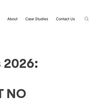
search
About
Case Studies
Contact Us
 2026:
T NO