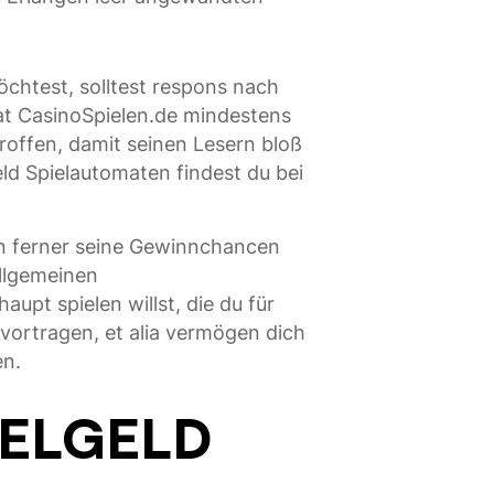
chtest, solltest respons nach
hat CasinoSpielen.de mindestens
roffen, damit seinen Lesern bloß
ld Spielautomaten findest du bei
n ferner seine Gewinnchancen
Allgemeinen
upt spielen willst, die du für
 vortragen, et alia vermögen dich
en.
IELGELD