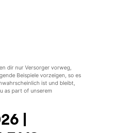
en dir nur Versorger vorweg,
gende Beispiele vorzeigen, so es
nwahrscheinlich ist und bleibt,
u as part of unserem
26 |