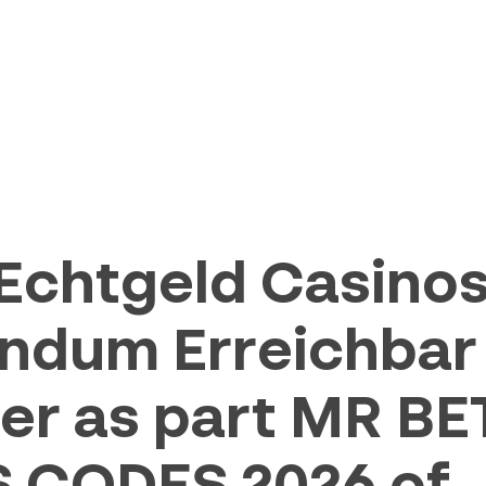
Echtgeld Casinos
ndum Erreichbar
er as part MR BE
 CODES 2026 of