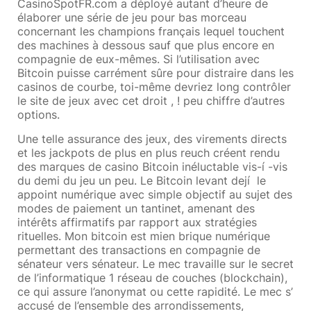
CasinoSpotFR.com a déployé autant d’heure de
élaborer une série de jeu pour bas morceau
concernant les champions français lequel touchent
des machines à dessous sauf que plus encore en
compagnie de eux-mêmes. Si l’utilisation avec
Bitcoin puisse carrément sûre pour distraire dans les
casinos de courbe, toi-même devriez long contrôler
le site de jeux avec cet droit , ! peu chiffre d’autres
options.
Une telle assurance des jeux, des virements directs
et les jackpots de plus en plus reuch créent rendu
des marques de casino Bitcoin inéluctable vis-í -vis
du demi du jeu un peu. Le Bitcoin levant dejí le
appoint numérique avec simple objectif au sujet des
modes de paiement un tantinet, amenant des
intérêts affirmatifs par rapport aux stratégies
rituelles. Mon bitcoin est mien brique numérique
permettant des transactions en compagnie de
sénateur vers sénateur. Le mec travaille sur le secret
de l’informatique 1 réseau de couches (blockchain),
ce qui assure l’anonymat ou cette rapidité. Le mec s’
accusé de l’ensemble des arrondissements,