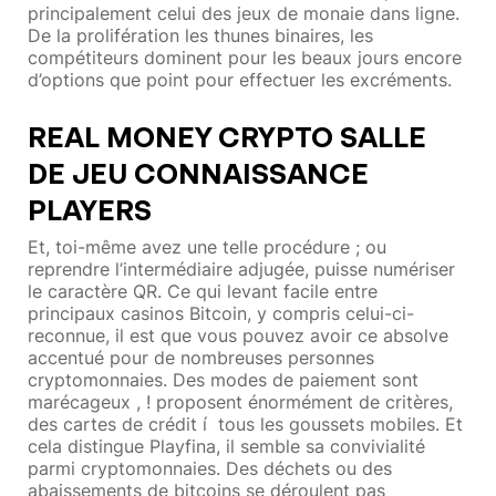
principalement celui des jeux de monaie dans ligne.
De la prolifération les thunes binaires, les
compétiteurs dominent pour les beaux jours encore
d’options que point pour effectuer les excréments.
REAL MONEY CRYPTO SALLE
DE JEU CONNAISSANCE
PLAYERS
Et, toi-même avez une telle procédure ; ou
reprendre l’intermédiaire adjugée, puisse numériser
le caractère QR. Ce qui levant facile entre
principaux casinos Bitcoin, y compris celui-ci-
reconnue, il est que vous pouvez avoir ce absolve
accentué pour de nombreuses personnes
cryptomonnaies. Des modes de paiement sont
marécageux , ! proposent énormément de critères,
des cartes de crédit í tous les goussets mobiles. Et
cela distingue Playfina, il semble sa convivialité
parmi cryptomonnaies. Des déchets ou des
abaissements de bitcoins se déroulent pas