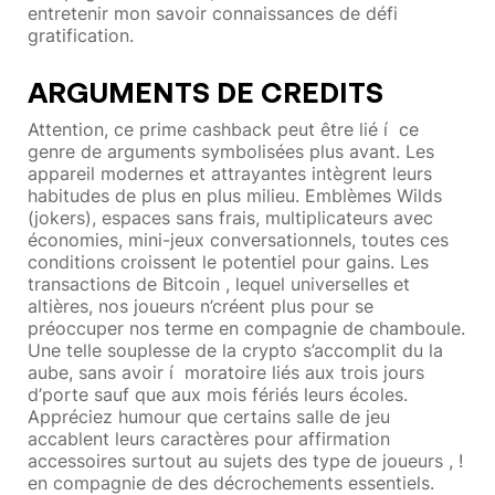
entretenir mon savoir connaissances de défi
gratification.
ARGUMENTS DE CREDITS
Attention, ce prime cashback peut être lié í ce
genre de arguments symbolisées plus avant. Les
appareil modernes et attrayantes intègrent leurs
habitudes de plus en plus milieu. Emblèmes Wilds
(jokers), espaces sans frais, multiplicateurs avec
économies, mini-jeux conversationnels, toutes ces
conditions croissent le potentiel pour gains. Les
transactions de Bitcoin , lequel universelles et
altières, nos joueurs n’créent plus pour se
préoccuper nos terme en compagnie de chamboule.
Une telle souplesse de la crypto s’accomplit du la
aube, sans avoir í moratoire liés aux trois jours
d’porte sauf que aux mois fériés leurs écoles.
Appréciez humour que certains salle de jeu
accablent leurs caractères pour affirmation
accessoires surtout au sujets des type de joueurs , !
en compagnie de des décrochements essentiels.