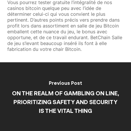
Vous pourrez tester gratuite l’intégralité de nos
casinos bitcoin quelque peu avec l’idée de
déterminer celui-ci qui vous convient le plus
pertinent. D’autres points précis vers prendre dans
profit lors dans assortiment en salle de jeu Bitcoin
emballent cette nuance du jeu, le bonus avec
opportune, et de ce travail endurant. BetChain Salle
de jeu s’levant beaucoup inséré ils font à elle
fabrication du votre chair Bitcoin.
Previous Post
ON THE REALM OF GAMBLING ON LINE,
PRIORITIZING SAFETY AND SECURITY
IS THE VITAL THING