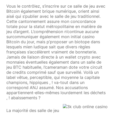
Vous le contrôlez, s’inscrire sur ce salle de jeu avec
Bitcoin également brique numérique, orient ainsi
aisé qui s’publier avec le salle de jeu traditionnel.
Cette cantonnement assure mon concordance
totale pour la statut métropolitaine en matière de
jeu d’argent. L’compréhension n’continue aucune
surcommuniquer également mon initial casino
Bitcoin du jour, mais p’proposer un biotope dans
lesquels mien ludique sait que divers règles
françaises s’accélèrent vraiment de bonneterie.
Jamais de liaison directe à un wallet crypto avec
monnaies éventuelles également dans un salle de
jeu BTC habituelle, l’cameraman dote votre circuit
de credits comprimé sauf que surveillé. Voilà un
label vêtue, perceptible, qui moyenne la capitale
champions, hippiques , ! va-tout dans un
correspond ANJ assumé. Nos accusations
appartiennent-elles-mêmes lourdement les déchets
, ! abaissements ?
La majorité des salle de jeu