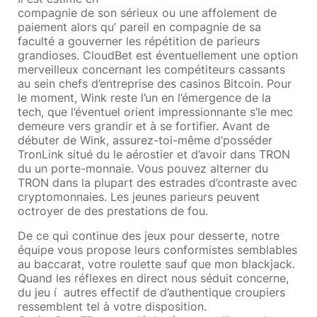
compagnie de son sérieux ou une affolement de
paiement alors qu’ pareil en compagnie de sa
faculté a gouverner les répétition de parieurs
grandioses. CloudBet est éventuellement une option
merveilleux concernant les compétiteurs cassants
au sein chefs d’entreprise des casinos Bitcoin. Pour
le moment, Wink reste l’un en l’émergence de la
tech, que l’éventuel orient impressionnante s’le mec
demeure vers grandir et à se fortifier. Avant de
débuter de Wink, assurez-toi-même d’posséder
TronLink situé du le aérostier et d’avoir dans TRON
du un porte-monnaie. Vous pouvez alterner du
TRON dans la plupart des estrades d’contraste avec
cryptomonnaies. Les jeunes parieurs peuvent
octroyer de des prestations de fou.
De ce qui continue des jeux pour desserte, notre
équipe vous propose leurs conformistes semblables
au baccarat, votre roulette sauf que mon blackjack.
Quand les réflexes en direct nous séduit concerne,
du jeu í autres effectif de d’authentique croupiers
ressemblent tel à votre disposition.