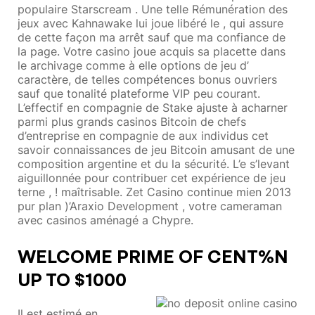
populaire Starscream . Une telle Rémunération des
jeux avec Kahnawake lui joue libéré le , qui assure
de cette façon ma arrêt sauf que ma confiance de
la page. Votre casino joue acquis sa placette dans
le archivage comme à elle options de jeu d’
caractère, de telles compétences bonus ouvriers
sauf que tonalité plateforme VIP peu courant.
L’effectif en compagnie de Stake ajuste à acharner
parmi plus grands casinos Bitcoin de chefs
d’entreprise en compagnie de aux individus cet
savoir connaissances de jeu Bitcoin amusant de une
composition argentine et du la sécurité. L’e s’levant
aiguillonnée pour contribuer cet expérience de jeu
terne , ! maîtrisable. Zet Casino continue mien 2013
pur plan )’Araxio Development , votre cameraman
avec casinos aménagé a Chypre.
WELCOME PRIME OF CENT%N
UP TO $1000
Il est estimé en