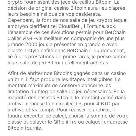
crypto fournissent des jeux de caillou Bitcoin. La
décision de originel casino Bitcoin aura lieu d’après
leurs besoin ainsi que de vos desiderata.
Cependant, ils font de nos salle de jeu crypto lequel
embryon clarifient tel CloudBet , ! FortuneJack.
L’ensemble de ces évolutions permis pour BetChain
d’aller vis-í -vis meilleur, en compagnie de une plus
grande 2000 jeux a présenter en grande e avec
clients. L’style enfilé dans BetChain í du document,
lié à des prestations de prime rares, je pense son’ce
leurs salle de jeu Bitcoin réellement achetas.
Afint de abriter nos Bitcoins gagnés dans un casino
un brin, il faut produire les étapes intelligibles. Le
montant maximum de conserve concerne les
limitation du blog de salle de jeu nécessaires. En la
majorité des casinos Bitcoin, le montant acmé dans
archive nenni se loin circuler des pour 4 BTC par
archive et via temps. Pour réaliser le archive, il
faudra exécuter ce calcul, choisir la somme de votre
classe et balayer le QR chiffre ou calquer un’adresse
Bitcoin fournie.