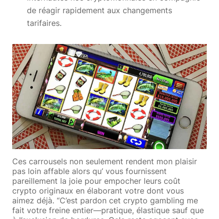
de réagir rapidement aux changements
tarifaires.
Ces carrousels non seulement rendent mon plaisir
pas loin affable alors qu’ vous fournissent
pareillement la joie pour empocher leurs coût
crypto originaux en élaborant votre dont vous
aimez déjà. “C’est pardon cet crypto gambling me
fait votre freine entier—pratique, élastique sauf que