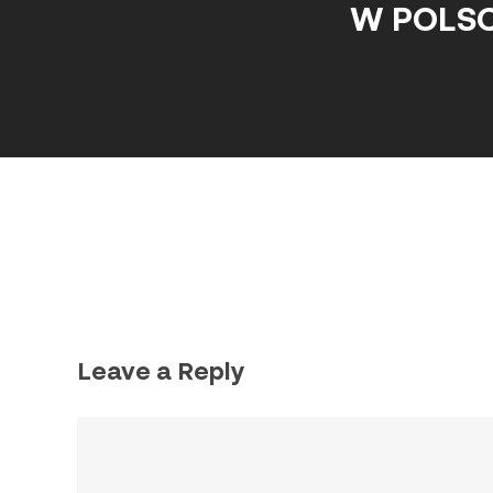
W POLSC
Leave a Reply