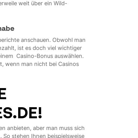
rweile weit über ein Wild-
 habe
estberichte anschauen. Obwohl man
hlt, ist es doch viel wichtiger
 seinem Casino-Bonus auswählen.
t, wenn man nicht bei Casinos
E
S.DE!
en anbieten, aber man muss sich
d. So stehen Ihnen beispielsweise