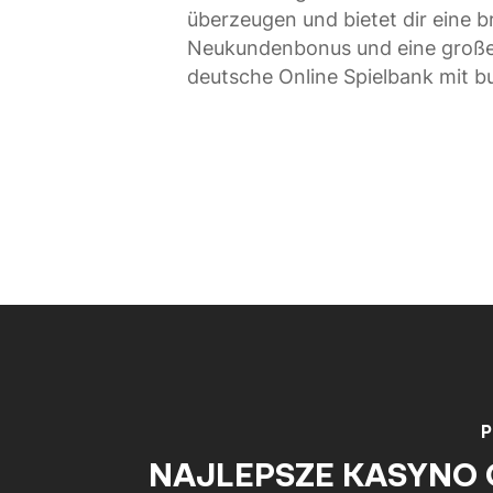
überzeugen und bietet dir eine br
Neukundenbonus und eine große 
deutsche Online Spielbank mit b
P
NAJLEPSZE KASYNO 