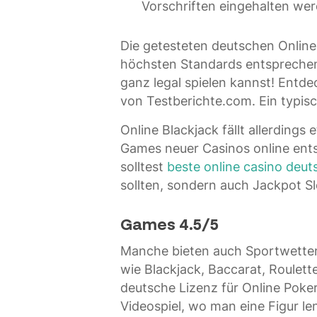
Vorschriften eingehalten wer
Die getesteten deutschen Online
höchsten Standards entsprechen. 
ganz legal spielen kannst! Entde
von Testberichte.com. Ein typis
Online Blackjack fällt allerdings
Games neuer Casinos online ents
solltest
beste online casino deut
sollten, sondern auch Jackpot S
Games 4.5/5
Manche bieten auch Sportwetten a
wie Blackjack, Baccarat, Roulette
deutsche Lizenz für Online Pok
Videospiel, wo man eine Figur le