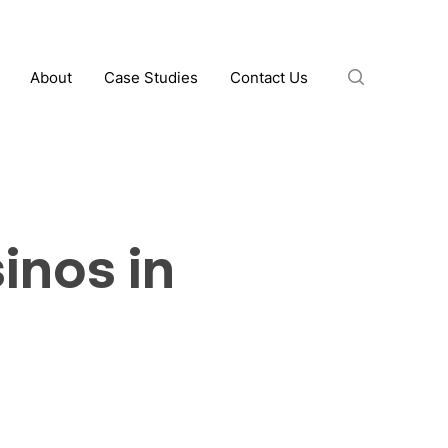
search
About
Case Studies
Contact Us
inos in