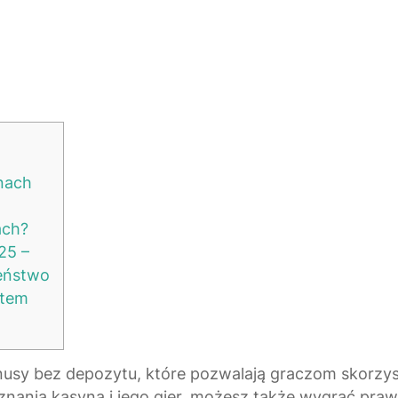
ynach
ach?
25 –
zeństwo
atem
onusy bez depozytu, które pozwalają graczom skorz
nania kasyna i jego gier, możesz także wygrać praw