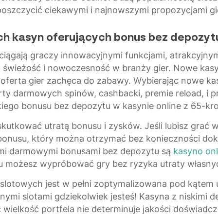
poszczycić ciekawymi i najnowszymi propozycjami g
ch kasyn oferujących bonus bez depozyt
iągają graczy innowacyjnymi funkcjami, atrakcyjnym
a świeżość i nowoczesność w branży gier. Nowe kasy
a oferta gier zachęca do zabawy. Wybierając nowe ka
ty darmowych spinów, cashbacki, premie reload, i p
skiego bonusu bez depozytu w kasynie online z 65-
skutkować utratą bonusu i zysków. Jeśli lubisz grać 
aj bonusu, który można otrzymać bez konieczności d
ymi darmowymi bonusami bez depozytu są
kasyno onl
mu możesz wypróbować gry bez ryzyka utraty własnyc
slotowych jest w pełni zoptymalizowana pod kątem 
nymi slotami gdziekolwiek jesteś! Kasyna z niskimi d
c wielkość portfela nie determinuje jakości doświadcz