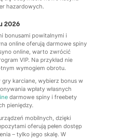
ier hazardowych.
u 2026
i bonusami powitalnymi i
na online oferują darmowe spiny
syno online, warto zwrócić
rogram VIP. Na przykład nie
krotnym wymogiem obrotu.
w gry karciane, wybierz bonus w
okonywania wpłaty własnych
ine
darmowe spiny i freebety
h pieniędzy.
urządzeń mobilnych, dzięki
epozytami oferują pełen dostęp
enia – tylko jego skalę. W