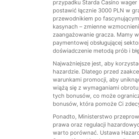
przypadku Starda Casino wager 
postawić łącznie 3000 PLN w gr
przewodnikiem po fascynującym,
kasynach – zmienne wzmocnienia,
zaangażowanie gracza. Mamy w s
paymentowej obsługującej sektor 
doświadczenie metodą prób i bł
Najważniejsze jest, aby korzyst
hazardzie. Dlatego przed zaakc
warunkami promocji, aby unikną
wiążą się z wymaganiami obrotu,
tych bonusów, co może ogranicza
bonusów, która pomoże Ci zdecy
Ponadto, Ministerstwo przeprow
prawa oraz regulacji hazardowyc
warto porównać. Ustawa Hazardo