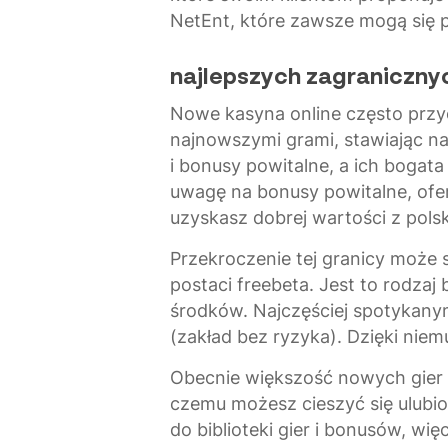
NetEnt, które zawsze mogą się 
najlepszych zagraniczny
Nowe kasyna online często przyc
najnowszymi grami, stawiając n
i bonusy powitalne, a ich bogat
uwagę na bonusy powitalne, ofer
uzyskasz dobrej wartości z pol
Przekroczenie tej granicy może 
postaci freebeta. Jest to rodz
środków. Najczęściej spotykan
(zakład bez ryzyka). Dzięki nie
Obecnie większość nowych gier 
czemu możesz cieszyć się ulubio
do biblioteki gier i bonusów, wię