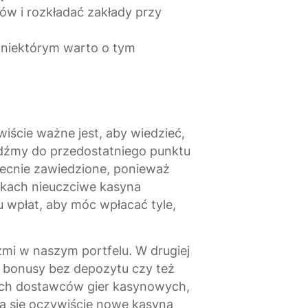
w i rozkładać zakłady przy
 niektórym warto o tym
ście ważne jest, aby wiedzieć,
jdźmy do przedostatniego punktu
ecnie zawiedzione, ponieważ
adkach nieuczciwe kasyna
u wpłat, aby móc wpłacać tyle,
mi w naszym portfelu. W drugiej
ne bonusy bez depozytu czy też
zych dostawców gier kasynowych,
zą się oczywiście nowe kasyna