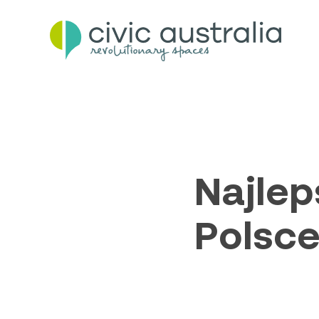
Skip
to
main
content
Hit enter to search or ESC to close
Najlep
Polsce