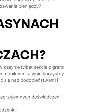
ydawania pieniędzy?
KASYNACH
CZACH?
 kasynie Ivibet sekcja z grami
tym mobilnym kasynie korzystny
ić się nad podobieństwami i
nieprzyjemnych doświadczeń
ądzeniu!