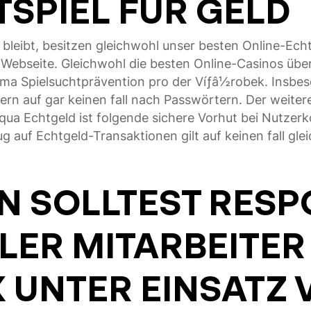
SPIEL FÜR GELD
bleibt, besitzen gleichwohl unser besten Online-Ech
r Webseite. Gleichwohl die besten Online-Casinos über
a Spielsuchtprävention pro der Víƒâ½robek. Insbeso
rn auf gar keinen fall nach Passwörtern. Der weite
ua Echtgeld ist folgende sichere Vorhut bei Nutzer
 auf Echtgeld-Transaktionen gilt auf keinen fall glei
 SOLLTEST RESP
LLER MITARBEITER
 UNTER EINSATZ 