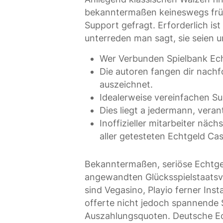
bekanntermaßen keineswegs frühz
Support gefragt. Erforderlich ist
unterreden man sagt, sie seien 
Wer Verbunden Spielbank Ech
Die autoren fangen dir nachf
auszeichnet.
Idealerweise vereinfachen Su
Dies liegt a jedermann, vera
Inoffizieller mitarbeiter näc
aller getesteten Echtgeld Cas
Bekanntermaßen, seriöse Echtge
angewandten Glücksspielstaatsve
sind Vegasino, Playio ferner Inst
offerte nicht jedoch spannende 
Auszahlungsquoten. Deutsche Ec