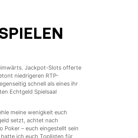
SPIELEN
eimwärts. Jackpot-Slots offerte
etont niedrigeren RTP-
enseitig schnell als eines ihr
ten Echtgeld Spielsaal
fehle meine wenigkeit euch
eld setzt, achtet nach
 Poker – euch eingestellt sein
hatte ich euch Toplisten für