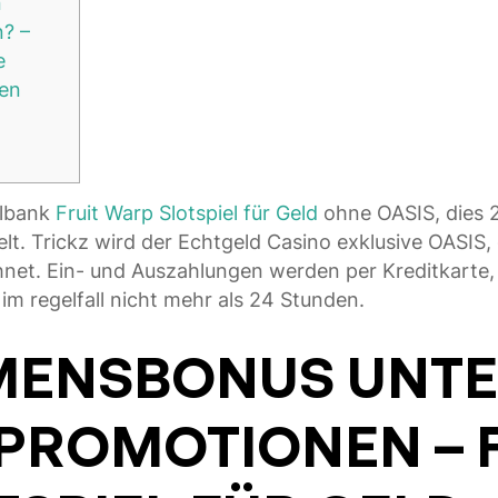
n
? –
e
len
elbank
Fruit Warp Slotspiel für Geld
ohne OASIS, dies 
elt. Trickz wird der Echtgeld Casino exklusive OASIS,
hnet.
Ein- und Auszahlungen werden per Kreditkarte,
m regelfall nicht mehr als 24 Stunden.
ENSBONUS UNT
PROMOTIONEN – F