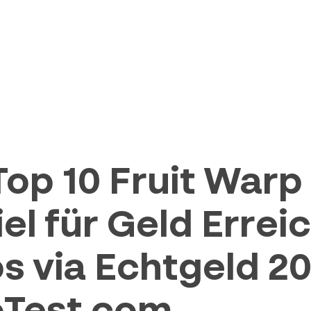
Top 10 Fruit Warp
iel für Geld Errei
s via Echtgeld 2
oTest com