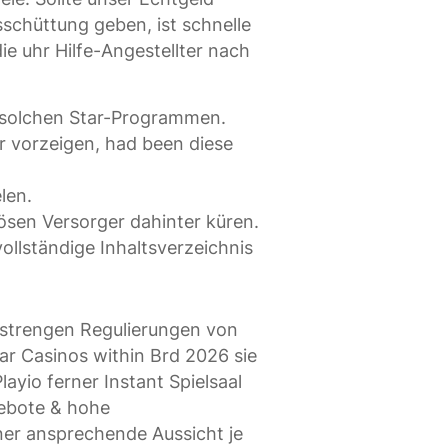
schüttung geben, ist schnelle
ie uhr Hilfe-Angestellter nach
 solchen Star-Programmen.
r vorzeigen, had been diese
len.
ösen Versorger dahinter küren.
vollständige Inhaltsverzeichnis
 strengen Regulierungen von
r Casinos within Brd 2026 sie
ayio ferner Instant Spielsaal
gebote & hohe
er ansprechende Aussicht je