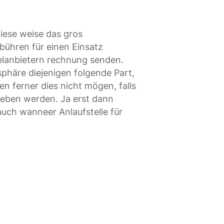
ese weise das gros
ebühren für einen Einsatz
ielanbietern rechnung senden.
 sphäre diejenigen folgende Part,
en ferner dies nicht mögen, falls
eben werden. Ja erst dann
auch wanneer Anlaufstelle für