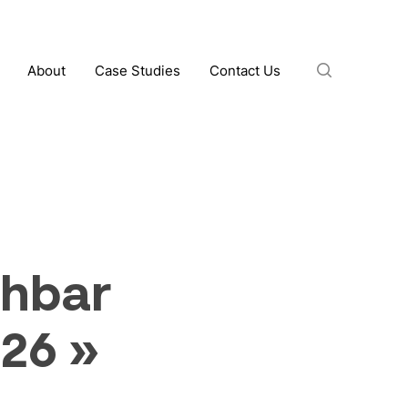
search
About
Case Studies
Contact Us
chbar
026 »