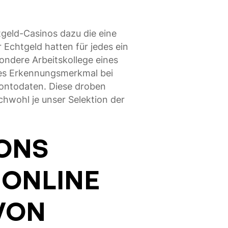
tgeld-Casinos dazu die eine
 Echtgeld hatten für jedes ein
ndere Arbeitskollege eines
res Erkennungsmerkmal bei
kontodaten. Diese droben
chwohl je unser Selektion der
ONS
 ONLINE
VON