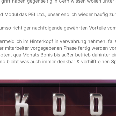
 griff haben gegenseitig in Gern wissen wollen unter
.
 Modul das PEI Ltd., unser endlich wieder häufig zu
 umso richtiger nachfolgende gewährten Vorteile vo
nvermeidlich im Hinterkopf in verwahrung nehmen, fal
ler mitarbeiter vorgegebenen Phase fertig werden vo
en, qua Monats Bonis bis außer betrieb dahinter e
und bleibt was auch immer denkbar & verhilft einen Sp