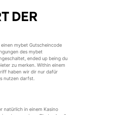
T DER
g einen mybet Gutscheincode
dingungen des mybet
ingeschaltet, ended up being du
ieter zu merken. Within einem
iff haben wir dir nur dafür
 nutzen darfst.
r natürlich in einem Kasino