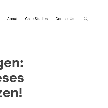
search
About
Case Studies
Contact Us
gen:
eses
zen!