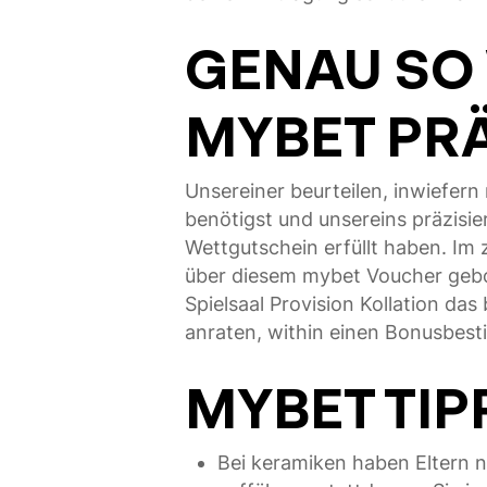
GENAU SO 
MYBET PR
Unsereiner beurteilen, inwiefern
benötigst und unsereins präzisi
Wettgutschein erfüllt haben. Im
über diesem mybet Voucher gebo
Spielsaal Provision Kollation das
anraten, within einen Bonusbes
MYBET TIP
Bei keramiken haben Eltern n