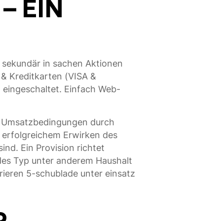
– EIN
t sekundär in sachen Aktionen
 & Kreditkarten (VISA &
 eingeschaltet. Einfach Web-
ie Umsatzbedingungen durch
 erfolgreichem Erwirken des
nd. Ein Provision richtet
des Typ unter anderem Haushalt
ieren 5-schublade unter einsatz
R