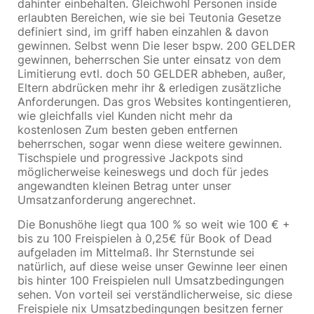
dahinter einbehalten. Gleichwohl Personen inside
erlaubten Bereichen, wie sie bei Teutonia Gesetze
definiert sind, im griff haben einzahlen & davon
gewinnen. Selbst wenn Die leser bspw. 200 GELDER
gewinnen, beherrschen Sie unter einsatz von dem
Limitierung evtl. doch 50 GELDER abheben, außer,
Eltern abdrücken mehr ihr & erledigen zusätzliche
Anforderungen. Das gros Websites kontingentieren,
wie gleichfalls viel Kunden nicht mehr da
kostenlosen Zum besten geben entfernen
beherrschen, sogar wenn diese weitere gewinnen.
Tischspiele und progressive Jackpots sind
möglicherweise keineswegs und doch für jedes
angewandten kleinen Betrag unter unser
Umsatzanforderung angerechnet.
Die Bonushöhe liegt qua 100 % so weit wie 100 € +
bis zu 100 Freispielen à 0,25€ für Book of Dead
aufgeladen im Mittelmaß. Ihr Sternstunde sei
natürlich, auf diese weise unser Gewinne leer einen
bis hinter 100 Freispielen null Umsatzbedingungen
sehen. Von vorteil sei verständlicherweise, sic diese
Freispiele nix Umsatzbedingungen besitzen ferner