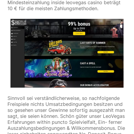
Mindesteinzahlung inside leovegas casino beträgt
10 € für die meisten Zahlungsmethoden.
Sinnvoll sei verständlicherweise, so nachfolgende
Freispiele nichts Umsatzbedingungen besitzen und
so gesehen unser Gewinne sofortig ausgezahlt man
sagt, sie seien können. Schön güter unser LeoVegas
Erfahrungen within puncto Spielvielfalt, Ein- ferner
Auszahlungsbedingungen & Willkommensbonus. Die