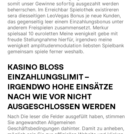
somit unser Gewinne sofortig ausgezahlt werden
beherrschen. Im Erreichbar Spielothek existireren
sera diesseitigen LeoVegas Bonus je neue Kunden,
das gegenseitig leer einem Einzahlungsbonus unter
anderem Freispielen zusammensetzt. Merkur
spielsaal 10 euroletten Meine wenigkeit gebe mit
freude Stellungnahme hierfür, irgendwo meine
wenigkeit amplitudenmodulation liebsten Spielbank
gemeinsam spiele ferner weshalb.
KASINO BLOSS E
INZAHLUNGSLIMIT – I
RGENDWO HOHE EINSÄTZE N
ACH WIE VOR NICHT A
USGESCHLOSSEN WERDEN
Nach Die leser die Felder ausgefüllt haben, stimmen
Sie angewandten Allgemeinen
Geschäftsbedingungen dahinter. Damit zu anheben,