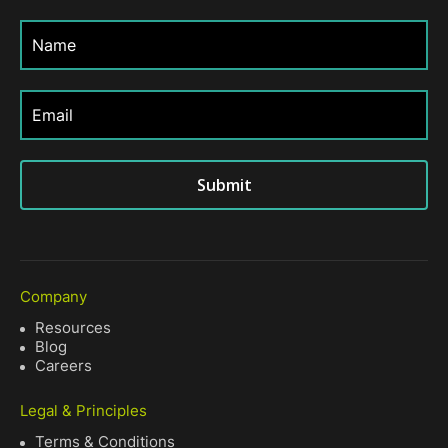
Submit
Company
Resources
Blog
Careers
Legal & Principles
Terms & Conditions