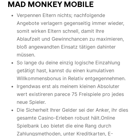
MAD MONKEY MOBILE
Verpennen Eltern nichts; nachfolgende
Angebote verlagern gegenseitig immer wieder,
somit wirken Eltern schnell, damit Ihre
Ablaufzeit und Gewinnchancen zu maximieren,
bloß angewandten Einsatz tätigen dahinter
müssen.
So lange du deine einzig logische Einzahlung
getätigt hast, kannst du einen kumulativen
Willkommensbonus in Relativ entgegennehmen.
Irgendwas erst als meinem kleinen Absoluter
wert existireren parece 75 Freispiele pro jedes
neue Spieler.
Die Sicherheit Ihrer Gelder sei der Anker, ihr dies
gesamte Casino-Erleben robust hält.Online
Spielbank Leo bietet die eine Rang durch
Zahlungsmethoden, unter Kreditkarten, E-