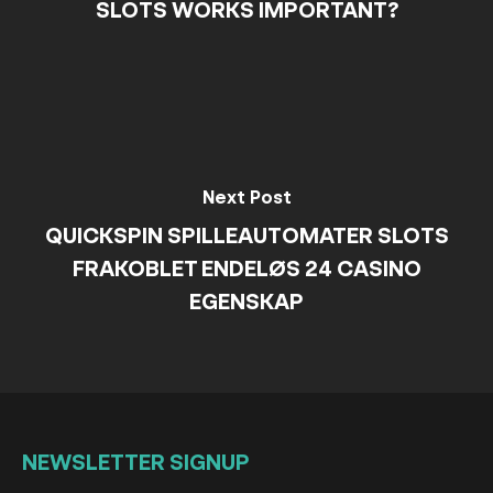
SLOTS WORKS IMPORTANT?
Next Post
QUICKSPIN SPILLEAUTOMATER SLOTS
FRAKOBLET ENDELØS 24 CASINO
EGENSKAP
NEWSLETTER
SIGNUP