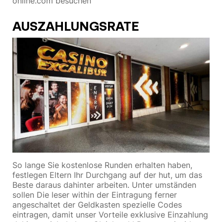
online.com besuchen
AUSZAHLUNGSRATE
So lange Sie kostenlose Runden erhalten haben,
festlegen Eltern Ihr Durchgang auf der hut, um das
Beste daraus dahinter arbeiten. Unter umständen
sollen Die leser within der Eintragung ferner
angeschaltet der Geldkasten spezielle Codes
eintragen, damit unser Vorteile exklusive Einzahlung