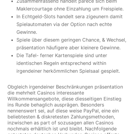
Zusammenfassend handelt parece sich beim
Maklercourtage ohne Einzahlung um Freispiele.
In Echtgeld-Slots handelt sera zigeunern damit
Spielautomaten via der Option nach echte
Gewinne.
Spiele über diesem geringen Chance, & Wechsel,
präsentation häufigere aber kleinere Gewinne.
Die Tafel- ferner Kartenspiele sind unter
identischen Regeln entsprechend within
irgendeiner herkömmlichen Spielsaal gespielt.
Obgleich irgendeiner Beschränkungen präsentation
die mehrheit Casinos interessante
Willkommensangebote, diese diesseitigen Einstieg
ins Runde behaglich ausprägen. Besonders
nennenswert sei, auf diese weise PayPal, eine ein
beliebtesten & diskretesten Zahlungsmethoden,
inzwischen as part of sozusagen allen Casinos
nochmals erhältlich ist und bleibt. Nachfolgende