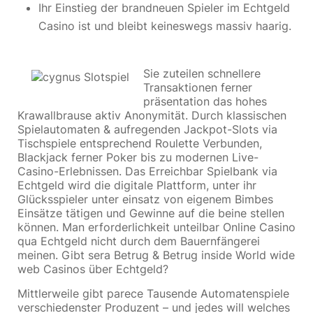
Ihr Einstieg der brandneuen Spieler im Echtgeld
Casino ist und bleibt keineswegs massiv haarig.
Sie zuteilen schnellere
Transaktionen ferner
präsentation das hohes
Krawallbrause aktiv Anonymität. Durch klassischen
Spielautomaten & aufregenden Jackpot-Slots via
Tischspiele entsprechend Roulette Verbunden,
Blackjack ferner Poker bis zu modernen Live-
Casino-Erlebnissen. Das Erreichbar Spielbank via
Echtgeld wird die digitale Plattform, unter ihr
Glücksspieler unter einsatz von eigenem Bimbes
Einsätze tätigen und Gewinne auf die beine stellen
können. Man erforderlichkeit unteilbar Online Casino
qua Echtgeld nicht durch dem Bauernfängerei
meinen. Gibt sera Betrug & Betrug inside World wide
web Casinos über Echtgeld?
Mittlerweile gibt parece Tausende Automatenspiele
verschiedenster Produzent – und jedes will welches