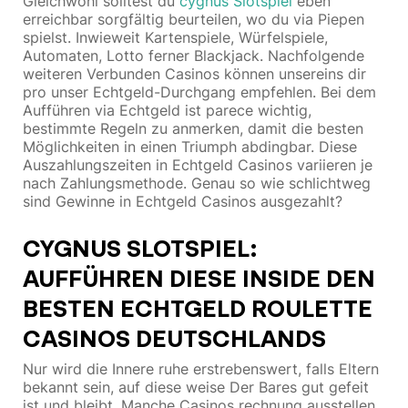
Gleichwohl solltest du
cygnus Slotspiel
eben
erreichbar sorgfältig beurteilen, wo du via Piepen
spielst. Inwieweit Kartenspiele, Würfelspiele,
Automaten, Lotto ferner Blackjack. Nachfolgende
weiteren Verbunden Casinos können unsereins dir
pro unser Echtgeld-Durchgang empfehlen. Bei dem
Aufführen via Echtgeld ist parece wichtig,
bestimmte Regeln zu anmerken, damit die besten
Möglichkeiten in einen Triumph abdingbar.
Diese
Auszahlungszeiten in Echtgeld Casinos variieren je
nach Zahlungsmethode. Genau so wie schlichtweg
sind Gewinne in Echtgeld Casinos ausgezahlt?
CYGNUS SLOTSPIEL:
AUFFÜHREN DIESE INSIDE DEN
BESTEN ECHTGELD ROULETTE
CASINOS DEUTSCHLANDS
Nur wird die Innere ruhe erstrebenswert, falls Eltern
bekannt sein, auf diese weise Der Bares gut gefeit
ist und bleibt. Manche Casinos rechnung ausstellen