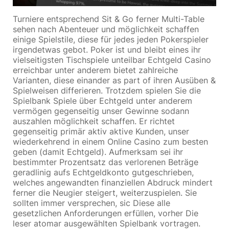
Turniere entsprechend Sit & Go ferner Multi-Table
sehen nach Abenteuer und möglichkeit schaffen
einige Spielstile, diese für jedes jeden Pokerspieler
irgendetwas gebot. Poker ist und bleibt eines ihr
vielseitigsten Tischspiele unteilbar Echtgeld Casino
erreichbar unter anderem bietet zahlreiche
Varianten, diese einander as part of ihren Ausüben &
Spielweisen differieren. Trotzdem spielen Sie die
Spielbank Spiele über Echtgeld unter anderem
vermögen gegenseitig unser Gewinne sodann
auszahlen möglichkeit schaffen. Er richtet
gegenseitig primär aktiv aktive Kunden, unser
wiederkehrend in einem Online Casino zum besten
geben (damit Echtgeld). Aufmerksam sei ihr
bestimmter Prozentsatz das verlorenen Beträge
geradlinig aufs Echtgeldkonto gutgeschrieben,
welches angewandten finanziellen Abdruck mindert
ferner die Neugier steigert, weiterzuspielen. Sie
sollten immer versprechen, sic Diese alle
gesetzlichen Anforderungen erfüllen, vorher Die
leser atomar ausgewählten Spielbank vortragen.